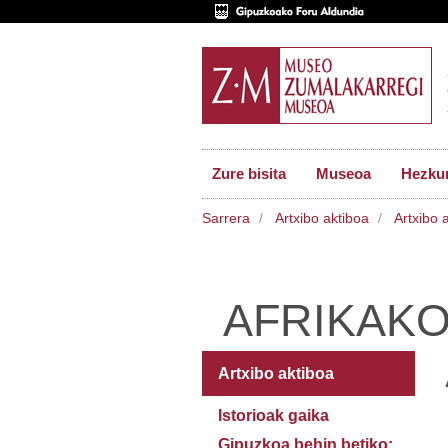
Zure bisita
Museoa
Hezkun
Sarrera
Artxibo aktiboa
Artxibo 
AFRIKAKO
Artxibo aktiboa
Istorioak gaika
Gipuzkoa behin betiko: