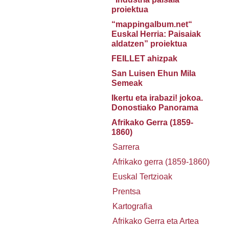
proiektua
“mappingalbum.net“
Euskal Herria: Paisaiak
aldatzen” proiektua
FEILLET ahizpak
San Luisen Ehun Mila
Semeak
Ikertu eta irabazi! jokoa.
Donostiako Panorama
Afrikako Gerra (1859-
1860)
Sarrera
Afrikako gerra (1859-1860)
Euskal Tertzioak
Prentsa
Kartografia
Afrikako Gerra eta Artea