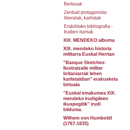
Bertsoak
Zenbait protagonista:
liberalak, karlistak
Erabilitako bibliografia -
Irudien iturriak
XIX. MENDEKO albuma
XIX. mendeko historia
militarra Euskal Herrian
"Basque Sketches:
Ilustratzaile militar
britaniarrak lehen
karlistaldian" erakusketa
birtuala
"Euskal emakumea XIX.
mendeko irudigileen
ikuspegitik" irudi
bilduma.
Wilhem von Humboldt
(1767-1835)