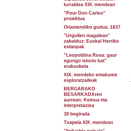
lurraldea XIX. mendean
"Pour Don Carlos"
proiektua
Oriamendiko gudua. 1837
"Urgullen magalean"
zabalduz: Euskal Herriko
estanpak
"Leopoldina Rosa: gaur
egungo istorio bat"
erakusketa
XIX. mendeko emakume
esploratzaileak
BERGARAKO
BESARKADAren
aurrean: Keinua eta
interpretazioa
30 begirada
Txapela XIX. mendean
"Industria paisaia"