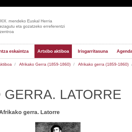
XIX. mendeko Euskal Herria
ezagutu eta gozatzeko erreferentzi
zentroa
tza eskaintza
Artxibo aktiboa
Irisgarritasuna
Agend
aktiboa
Afrikako Gerra (1859-1860)
Afrikako gerra (1859-1860)
 GERRA. LATORRE
Afrikako gerra. Latorre