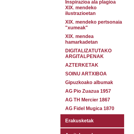
Inspirazioa ala plagioa
XIX. mendeko
ilustrazioetan
XIX. mendeko pertsonaia
"xumeak"
XIX. mendea
hamarkadetan
DIGITALIZATUTAKO
ARGITALPENAK
AZTERKETAK
SOINU ARTXIBOA
Gipuzkoako albumak
AG Pio Zuazua 1957
AG TH Mercier 1867
AG Fidel Mugica 1870
Erakusketak