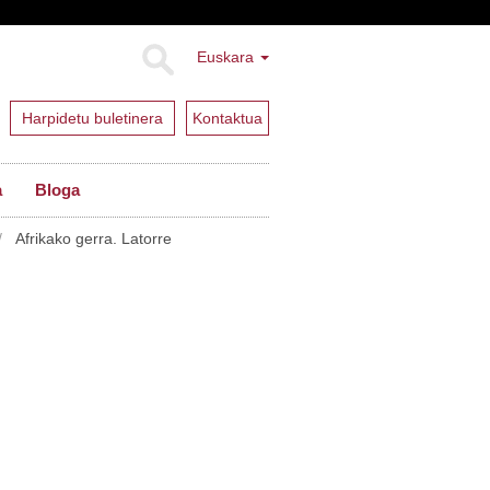
Euskara
Harpidetu buletinera
Kontaktua
a
Bloga
Afrikako gerra. Latorre