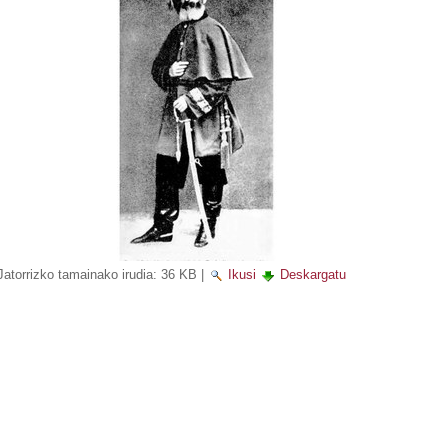
Jatorrizko tamainako irudia:
36 KB
|
Ikusi
Deskargatu