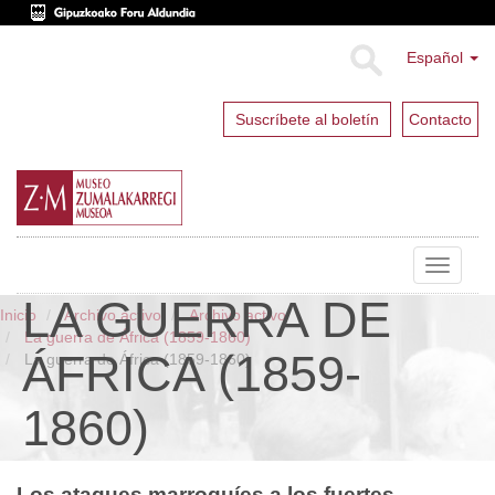
Español
Suscríbete al boletín
Contacto
Toggle
navigat
LA GUERRA DE
Inicio
Archivo activo
Archivo activo
La guerra de África (1859-1860)
ÁFRICA (1859-
La guerra de África (1859-1860)
1860)
Los ataques marroquíes a los fuertes