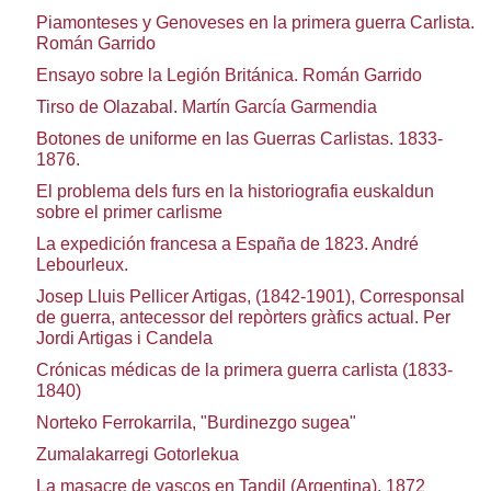
Piamonteses y Genoveses en la primera guerra Carlista.
Román Garrido
Ensayo sobre la Legión Británica. Román Garrido
Tirso de Olazabal. Martín García Garmendia
Botones de uniforme en las Guerras Carlistas. 1833-
1876.
El problema dels furs en la historiografia euskaldun
sobre el primer carlisme
La expedición francesa a España de 1823. André
Lebourleux.
Josep Lluis Pellicer Artigas, (1842-1901), Corresponsal
de guerra, antecessor del repòrters gràfics actual. Per
Jordi Artigas i Candela
Crónicas médicas de la primera guerra carlista (1833-
1840)
Norteko Ferrokarrila, "Burdinezgo sugea"
Zumalakarregi Gotorlekua
La masacre de vascos en Tandil (Argentina), 1872