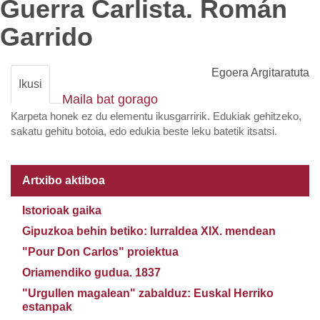
Guerra Carlista. Román
Garrido
Egoera
Argitaratuta
Ikusi
Maila bat gorago
Karpeta honek ez du elementu ikusgarririk. Edukiak gehitzeko,
sakatu gehitu botoia, edo edukia beste leku batetik itsatsi.
Artxibo aktiboa
Istorioak gaika
Gipuzkoa behin betiko: lurraldea XIX. mendean
"Pour Don Carlos" proiektua
Oriamendiko gudua. 1837
"Urgullen magalean" zabalduz: Euskal Herriko
estanpak