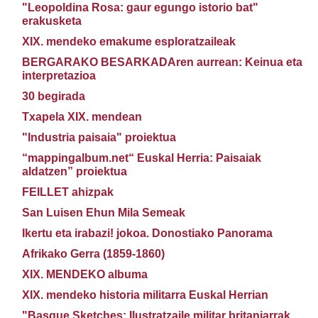
"Leopoldina Rosa: gaur egungo istorio bat"
erakusketa
XIX. mendeko emakume esploratzaileak
BERGARAKO BESARKADAren aurrean: Keinua eta
interpretazioa
30 begirada
Txapela XIX. mendean
"Industria paisaia" proiektua
“mappingalbum.net“ Euskal Herria: Paisaiak
aldatzen” proiektua
FEILLET ahizpak
San Luisen Ehun Mila Semeak
Ikertu eta irabazi! jokoa. Donostiako Panorama
Afrikako Gerra (1859-1860)
XIX. MENDEKO albuma
XIX. mendeko historia militarra Euskal Herrian
"Basque Sketches: Ilustratzaile militar britaniarrak