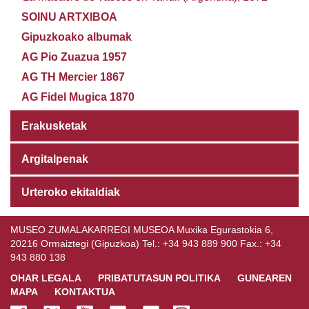
SOINU ARTXIBOA
Gipuzkoako albumak
AG Pio Zuazua 1957
AG TH Mercier 1867
AG Fidel Mugica 1870
Erakusketak
Argitalpenak
Urteroko ekitaldiak
MUSEO ZUMALAKARREGI MUSEOA Muxika Egurastokia 6,
20216 Ormaiztegi (Gipuzkoa) Tel.: +34 943 889 900 Fax.: +34
943 880 138
OHAR LEGALA
PRIBATUTASUN POLITIKA
GUNEAREN
MAPA
KONTAKTUA