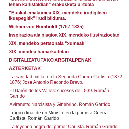
lehen karlistaldian" erakusketa birtuala
"Euskal emakumea XIX. mendeko irudigileen
ikuspegitik" irudi bilduma.
Wilhem von Humboldt (1767-1835)
Inspirazioa ala plagioa XIX. mendeko ilustrazioetan
XIX. mendeko pertsonaia "xumeak"
XIX. mendea hamarkadetan
DIGITALIZATUTAKO ARGITALPENAK
AZTERKETAK
La sanidad militar en la Segunda Guerra Carlista (1872-
1876) José Antonio Recondo Bravo.
El Barón de los Valles: sucesos de 1839. Román
Garrido
Aviraneta: Narcisista y Ginebrino. Román Garrido
Trágico final de un Ministro en la primera Guerra
Carlista. Román Garrido
La leyenda negra del primer Carlista. Román Garrido