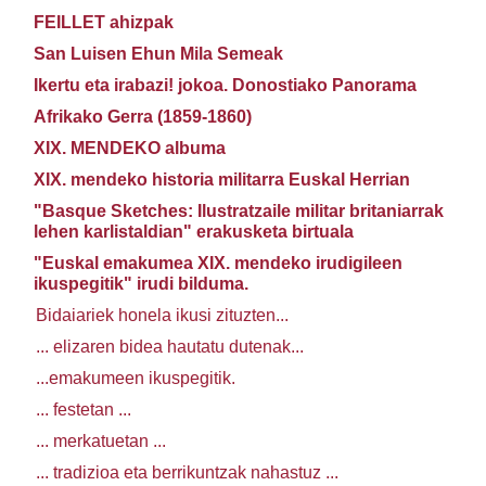
FEILLET ahizpak
San Luisen Ehun Mila Semeak
Ikertu eta irabazi! jokoa. Donostiako Panorama
Afrikako Gerra (1859-1860)
XIX. MENDEKO albuma
XIX. mendeko historia militarra Euskal Herrian
"Basque Sketches: Ilustratzaile militar britaniarrak
lehen karlistaldian" erakusketa birtuala
"Euskal emakumea XIX. mendeko irudigileen
ikuspegitik" irudi bilduma.
Bidaiariek honela ikusi zituzten...
... elizaren bidea hautatu dutenak...
...emakumeen ikuspegitik.
... festetan ...
... merkatuetan ...
... tradizioa eta berrikuntzak nahastuz ...