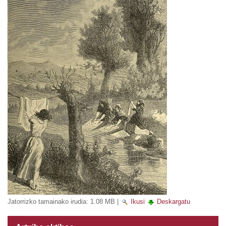
Jatorrizko tamainako irudia:
1.08 MB
|
Ikusi
Deskargatu