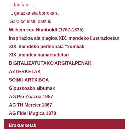
... lanean ...
... gatazka eta borrokan ...
Garaiko testu batzuk
Wilhem von Humboldt (1767-1835)
Inspirazioa ala plagioa XIX. mendeko ilustrazioetan
XIX. mendeko pertsonaia "xumeak"
XIX. mendea hamarkadetan
DIGITALIZATUTAKO ARGITALPENAK
AZTERKETAK
SOINU ARTXIBOA
Gipuzkoako albumak
AG Pio Zuazua 1957
AG TH Mercier 1867
AG Fidel Mugica 1870
Erakusketak