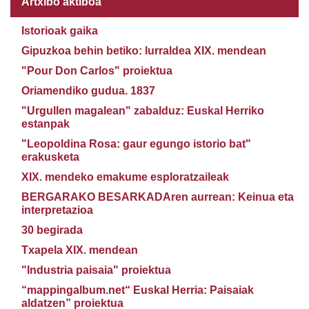
Artxibo aktiboa
Istorioak gaika
Gipuzkoa behin betiko: lurraldea XIX. mendean
"Pour Don Carlos" proiektua
Oriamendiko gudua. 1837
"Urgullen magalean" zabalduz: Euskal Herriko
estanpak
"Leopoldina Rosa: gaur egungo istorio bat"
erakusketa
XIX. mendeko emakume esploratzaileak
BERGARAKO BESARKADAren aurrean: Keinua eta
interpretazioa
30 begirada
Txapela XIX. mendean
"Industria paisaia" proiektua
“mappingalbum.net“ Euskal Herria: Paisaiak
aldatzen” proiektua