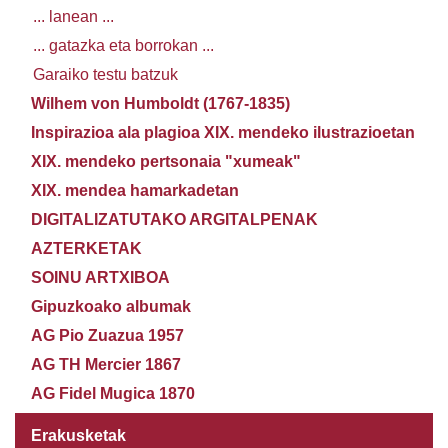
... lanean ...
... gatazka eta borrokan ...
Garaiko testu batzuk
Wilhem von Humboldt (1767-1835)
Inspirazioa ala plagioa XIX. mendeko ilustrazioetan
XIX. mendeko pertsonaia "xumeak"
XIX. mendea hamarkadetan
DIGITALIZATUTAKO ARGITALPENAK
AZTERKETAK
SOINU ARTXIBOA
Gipuzkoako albumak
AG Pio Zuazua 1957
AG TH Mercier 1867
AG Fidel Mugica 1870
Erakusketak