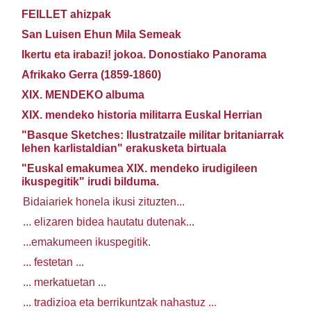
FEILLET ahizpak
San Luisen Ehun Mila Semeak
Ikertu eta irabazi! jokoa. Donostiako Panorama
Afrikako Gerra (1859-1860)
XIX. MENDEKO albuma
XIX. mendeko historia militarra Euskal Herrian
"Basque Sketches: Ilustratzaile militar britaniarrak
lehen karlistaldian" erakusketa birtuala
"Euskal emakumea XIX. mendeko irudigileen
ikuspegitik" irudi bilduma.
Bidaiariek honela ikusi zituzten...
... elizaren bidea hautatu dutenak...
...emakumeen ikuspegitik.
... festetan ...
... merkatuetan ...
... tradizioa eta berrikuntzak nahastuz ...