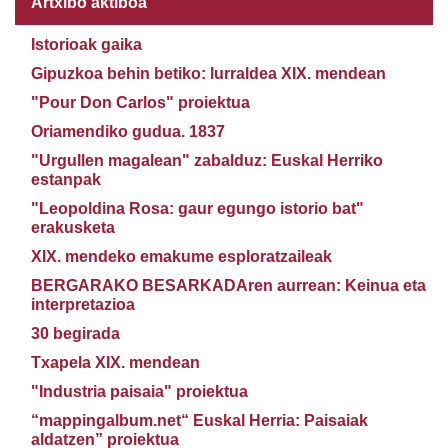
Artxibo aktiboa
Istorioak gaika
Gipuzkoa behin betiko: lurraldea XIX. mendean
"Pour Don Carlos" proiektua
Oriamendiko gudua. 1837
"Urgullen magalean" zabalduz: Euskal Herriko
estanpak
"Leopoldina Rosa: gaur egungo istorio bat"
erakusketa
XIX. mendeko emakume esploratzaileak
BERGARAKO BESARKADAren aurrean: Keinua eta
interpretazioa
30 begirada
Txapela XIX. mendean
"Industria paisaia" proiektua
“mappingalbum.net“ Euskal Herria: Paisaiak
aldatzen” proiektua