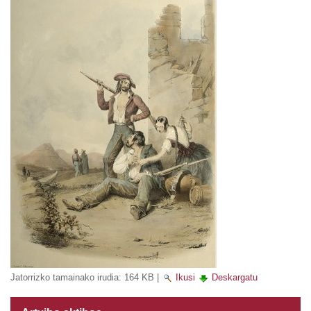
Jatorrizko tamainako irudia:
164 KB
|
Ikusi
Deskargatu