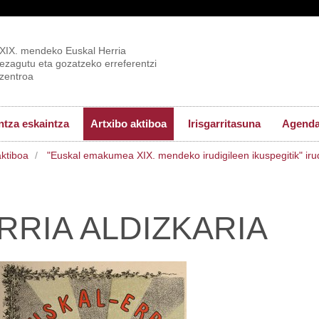
XIX. mendeko Euskal Herria
ezagutu eta gozatzeko erreferentzi
zentroa
tza eskaintza
Artxibo aktiboa
Irisgarritasuna
Agend
aktiboa
"Euskal emakumea XIX. mendeko irudigileen ikuspegitik" iru
RRIA ALDIZKARIA