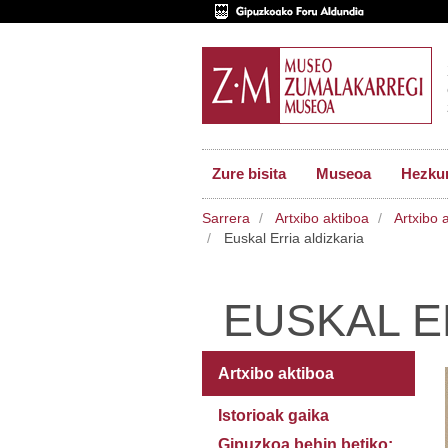
Zure bisita
Museoa
Hezkun
Sarrera
Artxibo aktiboa
Artxibo 
Euskal Erria aldizkaria
EUSKAL E
Artxibo aktiboa
Istorioak gaika
Gipuzkoa behin betiko: