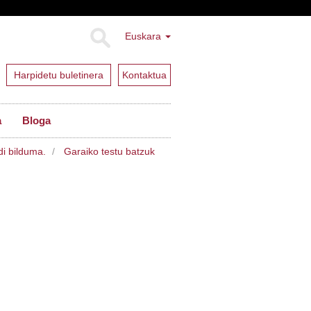
Euskara
Harpidetu buletinera
Kontaktua
a
Bloga
di bilduma.
Garaiko testu batzuk