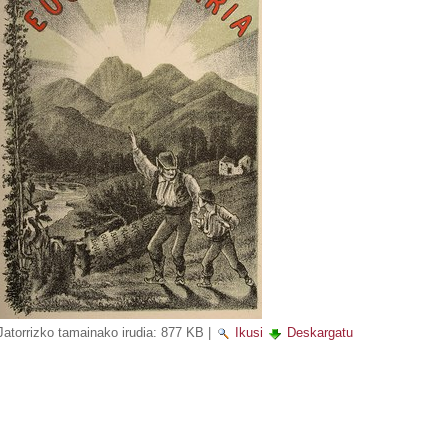
Jatorrizko tamainako irudia:
877 KB
|
Ikusi
Deskargatu