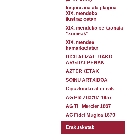
Inspirazioa ala plagioa
XIX. mendeko
ilustrazioetan
XIX. mendeko pertsonaia
"xumeak"
XIX. mendea
hamarkadetan
DIGITALIZATUTAKO
ARGITALPENAK
AZTERKETAK
SOINU ARTXIBOA
Gipuzkoako albumak
AG Pio Zuazua 1957
AG TH Mercier 1867
AG Fidel Mugica 1870
Erakusketak