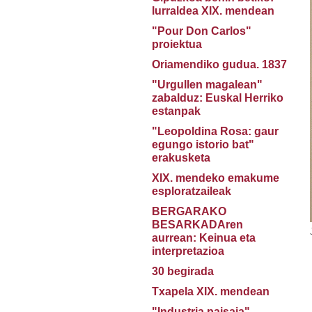
lurraldea XIX. mendean
"Pour Don Carlos"
proiektua
Oriamendiko gudua. 1837
"Urgullen magalean"
zabalduz: Euskal Herriko
estanpak
"Leopoldina Rosa: gaur
egungo istorio bat"
erakusketa
XIX. mendeko emakume
esploratzaileak
BERGARAKO
BESARKADAren
aurrean: Keinua eta
interpretazioa
30 begirada
Txapela XIX. mendean
"Industria paisaia"