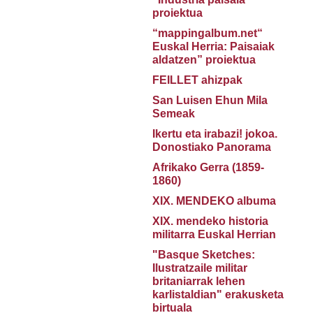
proiektua
“mappingalbum.net“
Euskal Herria: Paisaiak
aldatzen” proiektua
FEILLET ahizpak
San Luisen Ehun Mila
Semeak
Ikertu eta irabazi! jokoa.
Donostiako Panorama
Afrikako Gerra (1859-
1860)
XIX. MENDEKO albuma
XIX. mendeko historia
militarra Euskal Herrian
"Basque Sketches:
Ilustratzaile militar
britaniarrak lehen
karlistaldian" erakusketa
birtuala