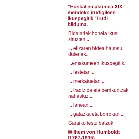
"Euskal emakumea XIX.
mendeko irudigileen
ikuspegitik" irudi
bilduma.
Bidaiariek honela ikusi
zituzten...
... elizaren bidea hautatu
dutenak...
...emakumeen ikuspegitik.
... festetan ...
... merkatuetan ...
... tradizioa eta berrikuntzak
nahastuz ...
... lanean ...
... gatazka eta borrokan ...
Garaiko testu batzuk
Wilhem von Humboldt
(1767-1835)