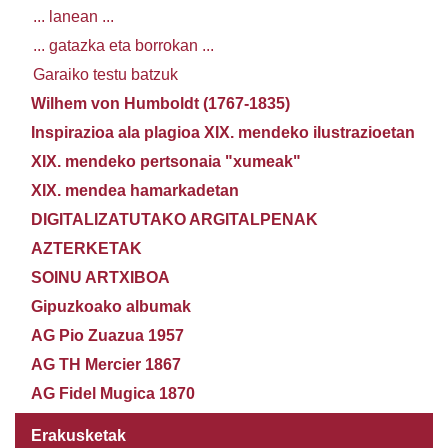
... lanean ...
... gatazka eta borrokan ...
Garaiko testu batzuk
Wilhem von Humboldt (1767-1835)
Inspirazioa ala plagioa XIX. mendeko ilustrazioetan
XIX. mendeko pertsonaia "xumeak"
XIX. mendea hamarkadetan
DIGITALIZATUTAKO ARGITALPENAK
AZTERKETAK
SOINU ARTXIBOA
Gipuzkoako albumak
AG Pio Zuazua 1957
AG TH Mercier 1867
AG Fidel Mugica 1870
Erakusketak