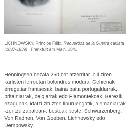
LICHNOWSKY, Príncipe Félix.
Recuerdos de la Guerra carlista
(1837-1839)
. Frankfurt am Main, 1841
Henningsen bezala 250 bat atzerritar ibili ziren
karlisten lerroetan bolondres modura. Gehienak
erregetiar frantsesak, baina baita portugaldarrak,
britainiarrak, belgiarrak edo Piamontekoak. Bereziki
ezagunak, idatzi zituzten liburuengatik, alemaniarrak
-zentzu zabalean-, besteak beste, Schwarzenberg,
Von Radhen, Von Goeben, Lichnowsky edo
Dembowsky.