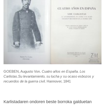
GOEBEN, Augusto Von.
Cuatro años en España. Los
Carlistas.Su levantamiento, su lucha y su ocaso esbozos y
recuerdos de la guerra civil
. Hannover, 1841
Karlistadaren ondoren beste borroka galduetan