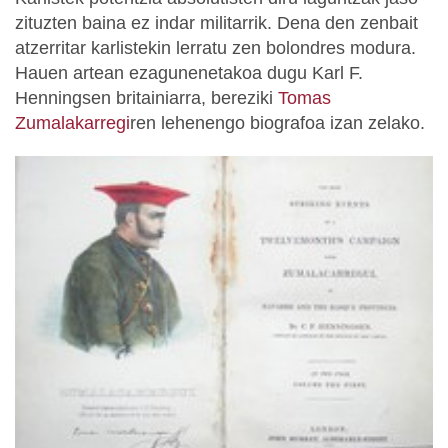
zituzten baina ez indar militarrik. Dena den zenbait
atzerritar karlistekin lerratu zen bolondres modura.
Hauen artean ezagunenetakoa dugu Karl F.
Henningsen britainiarra, bereziki
Tomas
Zumalakarregi
ren lehenengo biografoa izan zelako.