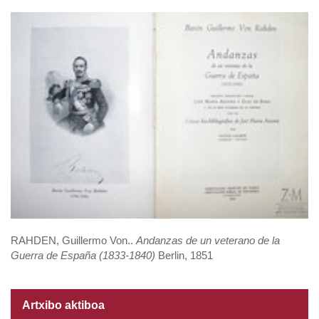
RAHDEN, Guillermo Von..
Andanzas de un veterano de la
Guerra de España (1833-1840)
Berlin, 1851
Artxibo aktiboa