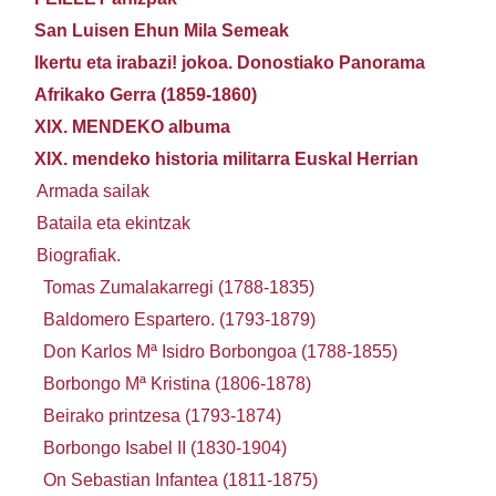
San Luisen Ehun Mila Semeak
Ikertu eta irabazi! jokoa. Donostiako Panorama
Afrikako Gerra (1859-1860)
XIX. MENDEKO albuma
XIX. mendeko historia militarra Euskal Herrian
Armada sailak
Bataila eta ekintzak
Biografiak.
Tomas Zumalakarregi (1788-1835)
Baldomero Espartero. (1793-1879)
Don Karlos Mª Isidro Borbongoa (1788-1855)
Borbongo Mª Kristina (1806-1878)
Beirako printzesa (1793-1874)
Borbongo Isabel II (1830-1904)
On Sebastian Infantea (1811-1875)