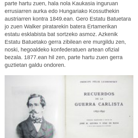
parte hartu zuen, hala nola Kaukasia inguruan
errusiarren aurka edo Hungariako Kossuthekin
austriarren kontra 1849.ean. Gero Estatu Batuetara
jo zuen Walker piratarekin batera Ertamerikan
estatu esklabista bat sortzeko asmoz. Azkenik
Estatu Batuetako gerra zibilean ere murgildu zen,
noski, hegoaldeko konfederatuen artean ofizial
bezala. 1877.ean hil zen, parte hartu zuen gerra
guztietan galdu ondoren.