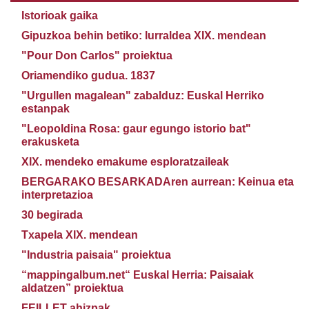
Istorioak gaika
Gipuzkoa behin betiko: lurraldea XIX. mendean
"Pour Don Carlos" proiektua
Oriamendiko gudua. 1837
"Urgullen magalean" zabalduz: Euskal Herriko
estanpak
"Leopoldina Rosa: gaur egungo istorio bat"
erakusketa
XIX. mendeko emakume esploratzaileak
BERGARAKO BESARKADAren aurrean: Keinua eta
interpretazioa
30 begirada
Txapela XIX. mendean
"Industria paisaia" proiektua
“mappingalbum.net“ Euskal Herria: Paisaiak
aldatzen” proiektua
FEILLET ahizpak