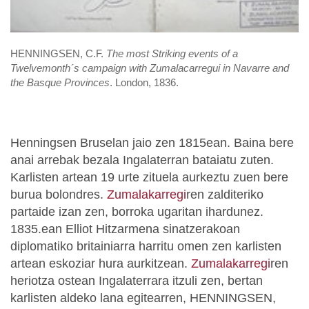
HENNINGSEN, C.F.
The most Striking events of a
Twelvemonth´s campaign with Zumalacarregui in Navarre and
the Basque Provinces
. London, 1836.
Henningsen Bruselan jaio zen 1815ean. Baina bere
anai arrebak bezala Ingalaterran bataiatu zuten.
Karlisten artean 19 urte zituela aurkeztu zuen bere
burua bolondres.
Zumalakarregi
ren zalditeriko
partaide izan zen, borroka ugaritan ihardunez.
1835.ean Elliot Hitzarmena sinatzerakoan
diplomatiko britainiarra harritu omen zen karlisten
artean eskoziar hura aurkitzean.
Zumalakarregi
ren
heriotza ostean Ingalaterrara itzuli zen, bertan
karlisten aldeko lana egitearren, HENNINGSEN,