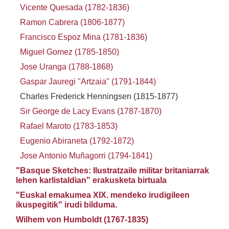
Vicente Quesada (1782-1836)
Ramon Cabrera (1806-1877)
Francisco Espoz Mina (1781-1836)
Miguel Gomez (1785-1850)
Jose Uranga (1788-1868)
Gaspar Jauregi "Artzaia" (1791-1844)
Charles Frederick Henningsen (1815-1877)
Sir George de Lacy Evans (1787-1870)
Rafael Maroto (1783-1853)
Eugenio Abiraneta (1792-1872)
Jose Antonio Muñagorri (1794-1841)
"Basque Sketches: Ilustratzaile militar britaniarrak
lehen karlistaldian" erakusketa birtuala
"Euskal emakumea XIX. mendeko irudigileen
ikuspegitik" irudi bilduma.
Wilhem von Humboldt (1767-1835)