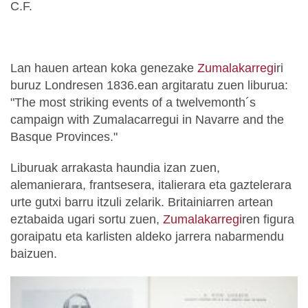
C.F.
Lan hauen artean koka genezake
Zumalakarregi
ri
buruz Londresen 1836.ean argitaratu zuen liburua:
"The most striking events of a twelvemonth´s
campaign with Zumalacarregui in Navarre and the
Basque Provinces."
Liburuak arrakasta haundia izan zuen,
alemanierara, frantsesera, italierara eta gaztelerara
urte gutxi barru itzuli zelarik. Britainiarren artean
eztabaida ugari sortu zuen,
Zumalakarregi
ren figura
goraipatu eta karlisten aldeko jarrera nabarmendu
baizuen.