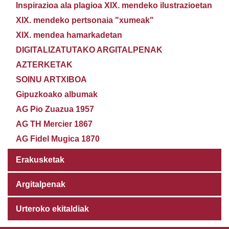
Inspirazioa ala plagioa XIX. mendeko ilustrazioetan
XIX. mendeko pertsonaia "xumeak"
XIX. mendea hamarkadetan
DIGITALIZATUTAKO ARGITALPENAK
AZTERKETAK
SOINU ARTXIBOA
Gipuzkoako albumak
AG Pio Zuazua 1957
AG TH Mercier 1867
AG Fidel Mugica 1870
Erakusketak
Argitalpenak
Urteroko ekitaldiak