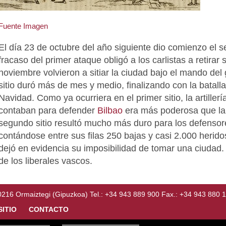
Fuente Imagen
El día 23 de octubre del año siguiente dio comienzo el 
fracaso del primer ataque obligó a los carlistas a retirar su
noviembre volvieron a sitiar la ciudad bajo el mando del
sitio duró más de mes y medio, finalizando con la batall
Navidad. Como ya ocurriera en el primer sitio, la artillerí
contaban para defender
Bilbao
era más poderosa que l
segundo sitio resultó mucho más duro para los defensore
contándose entre sus filas 250 bajas y casi 2.000 heridos
dejó en evidencia su imposibilidad de tomar una ciudad
de los liberales vascos.
Ormaiztegi (Gipuzkoa) Tel.: +34 943 889 900 Fax.: +34 943 880 
SITIO
CONTACTO