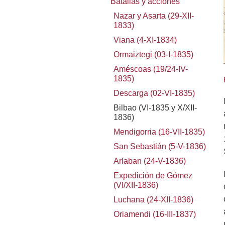
Batallas y acciones
Nazar y Asarta (29-XII-
1833)
Viana (4-XI-1834)
Ormaiztegi (03-I-1835)
Améscoas (19/24-IV-
1835)
Descarga (02-VI-1835)
Bilbao (VI-1835 y X/XII-
1836)
Mendigorria (16-VII-1835)
San Sebastián (5-V-1836)
Arlaban (24-V-1836)
Expedición de Gómez
(VI/XII-1836)
Luchana (24-XII-1836)
Oriamendi (16-III-1837)