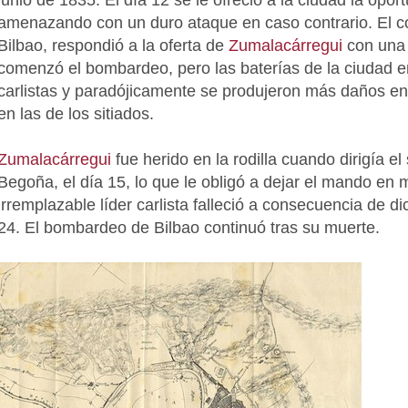
junio de 1835. El día 12 se le ofreció a la ciudad la opor
amenazando con un duro ataque en caso contrario. El con
Bilbao, respondió a la oferta de
Zumalacárregui
con una 
comenzó el bombardeo, pero las baterías de la ciudad e
carlistas y paradójicamente se produjeron más daños en l
en las de los sitiados.
Zumalacárregui
fue herido en la rodilla cuando dirigía el 
Begoña, el día 15, lo que le obligó a dejar el mando en
irremplazable líder carlista falleció a consecuencia de 
24. El bombardeo de Bilbao continuó tras su muerte.