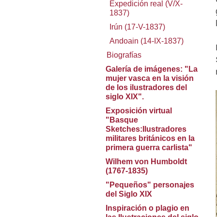
Expedición real (V/X-
1837)
Irún (17-V-1837)
Andoain (14-IX-1837)
Biografías
Galería de imágenes: "La
mujer vasca en la visión
de los ilustradores del
siglo XIX".
Exposición virtual
"Basque
Sketches:Ilustradores
militares británicos en la
primera guerra carlista"
Wilhem von Humboldt
(1767-1835)
"Pequeños" personajes
del Siglo XIX
Inspiración o plagio en