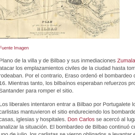
Fuente Imagen
Plano de la villa y de Bilbao y sus inmediaciones
Zumala
atacar los emplazamientos civiles de la ciudad hasta tom
rodeaban. Por el contrario, Eraso ordenó el bombardeo de
16. Mientras tanto, los bilbaínos esperaban refuerzos p
Santander para romper el sitio.
Los liberales intentaron entrar a Bilbao por Portugalete l
carlistas mantuvieron el sitio endureciendo los bombar
casas, iglesias y hospitales.
Don Carlos
se acercó al luga
analizar la situación. El bombardeo de Bilbao continuó c
uno de julio, los carlistas se vieron obligados a levantar e