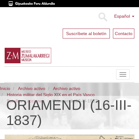
Español
Suscríbete al boletín
Contacto
Toggle
navigat
Inicio
Archivo activo
Archivo activo
Historia militar del Siglo XIX en el País Vasco
ORIAMENDI (16-III-
Batallas y acciones
Oriamendi (16-III-1837)
1837)