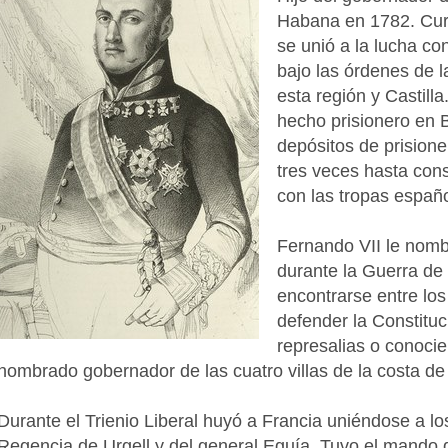
Habana en 1782. Curs
se unió a la lucha co
bajo las órdenes de 
esta región y Castill
hecho prisionero en 
depósitos de prision
tres veces hasta cons
con las tropas españ
Fernando VII le nombr
durante la Guerra de
encontrarse entre los 
defender la Constituc
represalias o conocie
nombrado gobernador de las cuatro villas de la costa de
Durante el Trienio Liberal huyó a Francia uniéndose a lo
Regencia de Urgell y del general Eguía. Tuvo el mando de