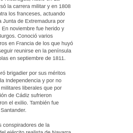
ó la carrera militar y en 1808
ntra los franceses, actuando
la Junta de Extremadura por
a. En noviembre fue herido y
Burgos. Conoció varios
eros en Francia de los que huyó
eguir reunirse en la península
olas en septiembre de 1811.
ó brigadier por sus méritos
 la Independencia y por no
militares liberales que por
ión de Cádiz sufrieron
ron el exilio. También fue
 Santander.
s conspiradores de la
l ejército realista de Navarra,