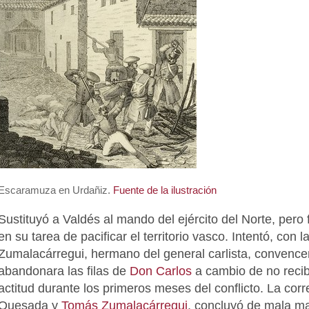
Escaramuza en Urdañiz.
Fuente de la ilustración
Sustituyó a Valdés al mando del ejército del Norte, pero
en su tarea de pacificar el territorio vasco. Intentó, con
Zumalacárregui, hermano del general carlista, convencer
abandonara las filas de
Don Carlos
a cambio de no recib
actitud durante los primeros meses del conflicto. La co
Quesada y
Tomás Zumalacárregui
, concluyó de mala ma