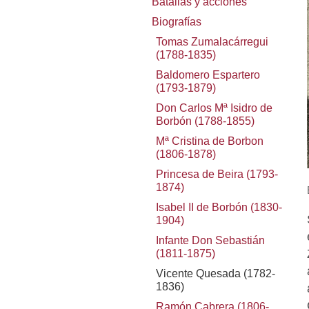
Batallas y acciones
Biografías
Tomas Zumalacárregui
(1788-1835)
Baldomero Espartero
(1793-1879)
Don Carlos Mª Isidro de
Borbón (1788-1855)
Mª Cristina de Borbon
(1806-1878)
Princesa de Beira (1793-
1874)
Isabel II de Borbón (1830-
1904)
Infante Don Sebastián
(1811-1875)
Vicente Quesada (1782-
1836)
Ramón Cabrera (1806-