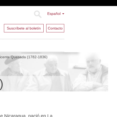
Español
Suscríbete al boletín
Contacto
icente Quesada (1782-1836)
)
de Nicaragua, nació en La