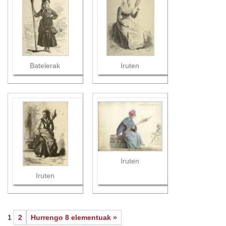
Batelerak
Iruten
Iruten
Iruten
1
2
Hurrengo 8 elementuak »