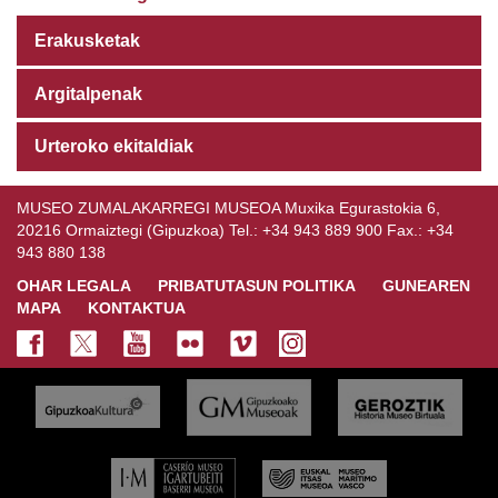
Erakusketak
Argitalpenak
Urteroko ekitaldiak
MUSEO ZUMALAKARREGI MUSEOA Muxika Egurastokia 6,
20216 Ormaiztegi (Gipuzkoa) Tel.: +34 943 889 900 Fax.: +34
943 880 138
OHAR LEGALA
PRIBATUTASUN POLITIKA
GUNEAREN
MAPA
KONTAKTUA