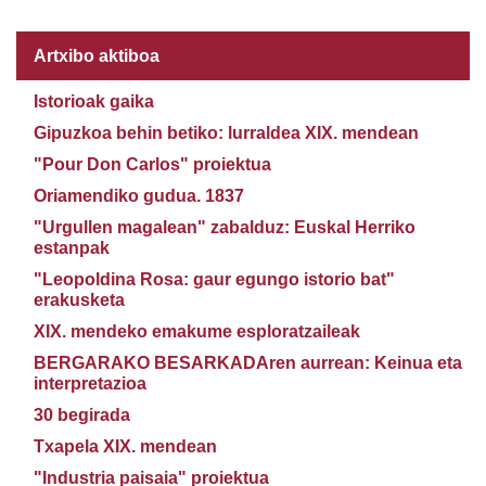
Artxibo aktiboa
Istorioak gaika
Gipuzkoa behin betiko: lurraldea XIX. mendean
"Pour Don Carlos" proiektua
Oriamendiko gudua. 1837
"Urgullen magalean" zabalduz: Euskal Herriko
estanpak
"Leopoldina Rosa: gaur egungo istorio bat"
erakusketa
XIX. mendeko emakume esploratzaileak
BERGARAKO BESARKADAren aurrean: Keinua eta
interpretazioa
30 begirada
Txapela XIX. mendean
"Industria paisaia" proiektua