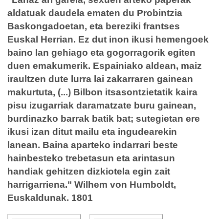
aldatuak daudela ematen du Probintzia
Baskongadoetan, eta bereziki frantses
Euskal Herrian. Ez dut inon ikusi hemengoek
baino lan gehiago eta gogorragorik egiten
duen emakumerik. Espainiako aldean, maiz
iraultzen dute lurra lai zakarraren gainean
makurtuta, (...) Bilbon itsasontzietatik kaira
pisu izugarriak daramatzate buru gainean,
burdinazko barrak batik bat; sutegietan ere
ikusi izan ditut mailu eta ingudearekin
lanean. Baina aparteko indarrari beste
hainbesteko trebetasun eta arintasun
handiak gehitzen dizkiotela egin zait
harrigarriena." Wilhem von Humboldt,
Euskaldunak. 1801