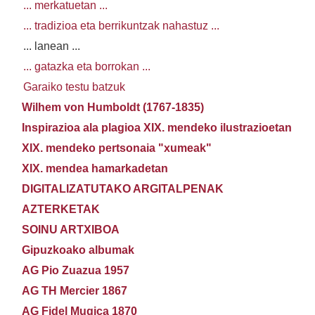
... merkatuetan ...
... tradizioa eta berrikuntzak nahastuz ...
... lanean ...
... gatazka eta borrokan ...
Garaiko testu batzuk
Wilhem von Humboldt (1767-1835)
Inspirazioa ala plagioa XIX. mendeko ilustrazioetan
XIX. mendeko pertsonaia "xumeak"
XIX. mendea hamarkadetan
DIGITALIZATUTAKO ARGITALPENAK
AZTERKETAK
SOINU ARTXIBOA
Gipuzkoako albumak
AG Pio Zuazua 1957
AG TH Mercier 1867
AG Fidel Mugica 1870