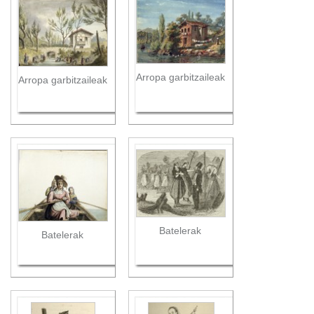
Arropa garbitzaileak
Arropa garbitzaileak
Batelerak
Batelerak