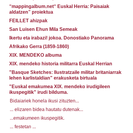
“mappingalbum.net“ Euskal Herria: Paisaiak
aldatzen” proiektua
FEILLET ahizpak
San Luisen Ehun Mila Semeak
Ikertu eta irabazi! jokoa. Donostiako Panorama
Afrikako Gerra (1859-1860)
XIX. MENDEKO albuma
XIX. mendeko historia militarra Euskal Herrian
"Basque Sketches: Ilustratzaile militar britaniarrak
lehen karlistaldian" erakusketa birtuala
"Euskal emakumea XIX. mendeko irudigileen
ikuspegitik" irudi bilduma.
Bidaiariek honela ikusi zituzten...
... elizaren bidea hautatu dutenak...
...emakumeen ikuspegitik.
... festetan ...