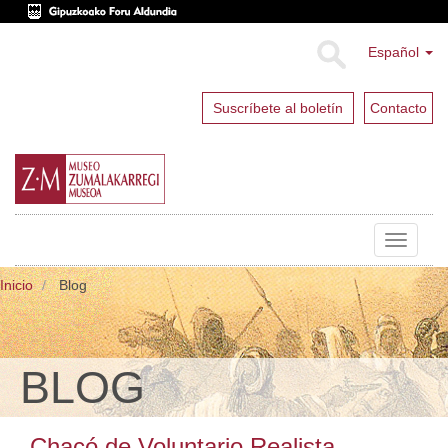
Español
Suscríbete al boletín
Contacto
Toggle
navigat
Inicio
Blog
BLOG
Chacó de Voluntario Realista