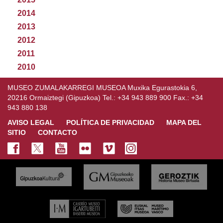
2014
2013
2012
2011
2010
MUSEO ZUMALAKARREGI MUSEOA Muxika Egurastokia 6,
20216 Ormaiztegi (Gipuzkoa) Tel.: +34 943 889 900 Fax.: +34
943 880 138
AVISO LEGAL
POLÍTICA DE PRIVACIDAD
MAPA DEL
SITIO
CONTACTO