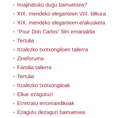
Imajinatuko dugu bainuetxea?
XIX. mendeko eleganteen VIII. bilkura
XIX. mendeko eleganteen erakusketa
"Pour Don Carlos" film emanaldia
Tertulia
Itzalezko txotxongiloen tailerra
Zineforuma
Familia tailerra
Tertulia
Itzalezko txotxongiloak
Elkar ezagutuz!
Erretratu erromandikoak
Ezagutu dezagun bainuetxea