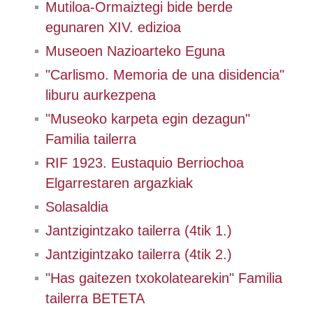
Mutiloa-Ormaiztegi bide berde
egunaren XIV. edizioa
Museoen Nazioarteko Eguna
"Carlismo. Memoria de una disidencia"
liburu aurkezpena
"Museoko karpeta egin dezagun"
Familia tailerra
RIF 1923. Eustaquio Berriochoa
Elgarrestaren argazkiak
Solasaldia
Jantzigintzako tailerra (4tik 1.)
Jantzigintzako tailerra (4tik 2.)
"Has gaitezen txokolatearekin" Familia
tailerra BETETA