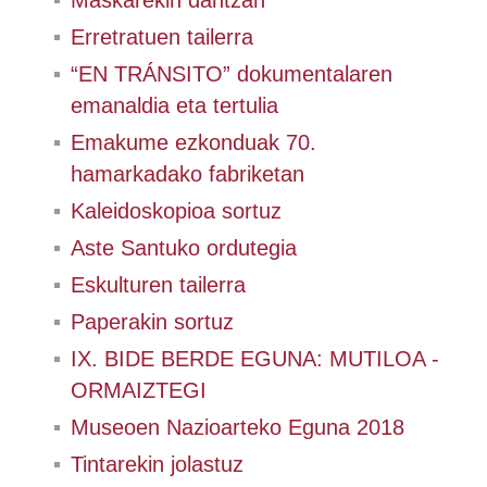
Maskarekin dantzan
Erretratuen tailerra
“EN TRÁNSITO” dokumentalaren
emanaldia eta tertulia
Emakume ezkonduak 70.
hamarkadako fabriketan
Kaleidoskopioa sortuz
Aste Santuko ordutegia
Eskulturen tailerra
Paperakin sortuz
IX. BIDE BERDE EGUNA: MUTILOA -
ORMAIZTEGI
Museoen Nazioarteko Eguna 2018
Tintarekin jolastuz