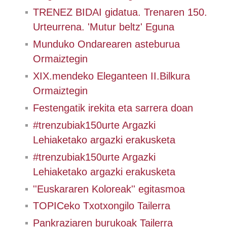
TRENEZ BIDAI gidatua. Trenaren 150.
Urteurrena. 'Mutur beltz' Eguna
Munduko Ondarearen asteburua
Ormaiztegin
XIX.mendeko Eleganteen II.Bilkura
Ormaiztegin
Festengatik irekita eta sarrera doan
#trenzubiak150urte Argazki
Lehiaketako argazki erakusketa
#trenzubiak150urte Argazki
Lehiaketako argazki erakusketa
''Euskararen Koloreak'' egitasmoa
TOPICeko Txotxongilo Tailerra
Pankraziaren burukoak Tailerra