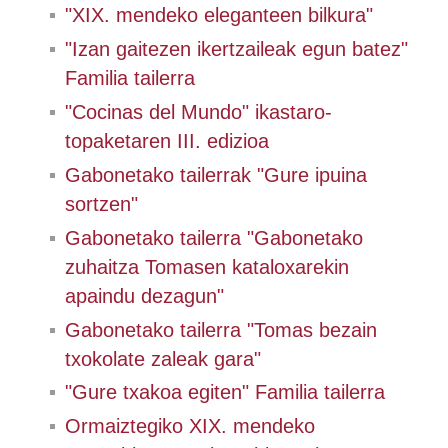
"XIX. mendeko eleganteen bilkura"
"Izan gaitezen ikertzaileak egun batez"
Familia tailerra
"Cocinas del Mundo" ikastaro-
topaketaren III. edizioa
Gabonetako tailerrak "Gure ipuina
sortzen"
Gabonetako tailerra "Gabonetako
zuhaitza Tomasen kataloxarekin
apaindu dezagun"
Gabonetako tailerra "Tomas bezain
txokolate zaleak gara"
"Gure txakoa egiten" Familia tailerra
Ormaiztegiko XIX. mendeko