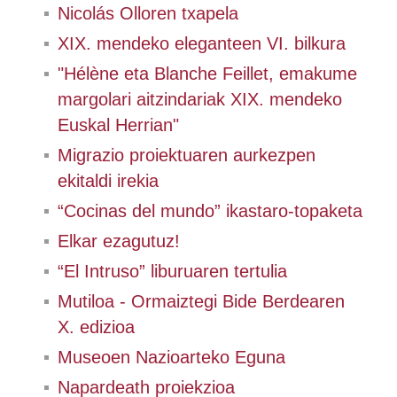
Nicolás Olloren txapela
XIX. mendeko eleganteen VI. bilkura
"Hélène eta Blanche Feillet, emakume
margolari aitzindariak XIX. mendeko
Euskal Herrian"
Migrazio proiektuaren aurkezpen
ekitaldi irekia
“Cocinas del mundo” ikastaro-topaketa
Elkar ezagutuz!
“El Intruso” liburuaren tertulia
Mutiloa - Ormaiztegi Bide Berdearen
X. edizioa
Museoen Nazioarteko Eguna
Napardeath proiekzioa