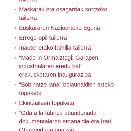
Maskarak eta osagarriak sortzeko
tailerra
Euskararen Nazioarteko Eguna
Errege-opil tailerra
Inauterietako familia tailerra
“Made in Ormaiztegi: Garapen
industrialaren eredu bat“
erakusketaren inaugurazioa
“Bobinatze lana” belaunaldien arteko
topaketa
Ekintzaileen topaketa
“Oda a la fábrica abandonada“
dokumentalaren emanaldia eta Irati
Otamendiren analisia