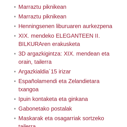
Marraztu piknikean
Marraztu piknikean
Henningsenen liburuaren aurkezpena
XIX. mendeko ELEGANTEEN II.
BILKURAren erakusketa
3D argazkigintza: XIX. mendean eta
orain, tailerra
Argazkialdia´15 irizar
Españolamendi eta Zelandietara
txangoa
Ipuin kontaketa eta ginkana
Gabonetako postalak
Maskarak eta osagarriak sortzeko
tailerra