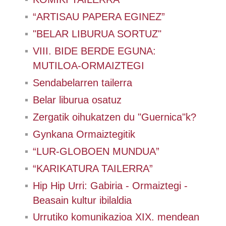
“ARTISAU PAPERA EGINEZ”
"BELAR LIBURUA SORTUZ"
VIII. BIDE BERDE EGUNA:
MUTILOA-ORMAIZTEGI
Sendabelarren tailerra
Belar liburua osatuz
Zergatik oihukatzen du "Guernica"k?
Gynkana Ormaiztegitik
“LUR-GLOBOEN MUNDUA”
“KARIKATURA TAILERRA”
Hip Hip Urri: Gabiria - Ormaiztegi -
Beasain kultur ibilaldia
Urrutiko komunikazioa XIX. mendean