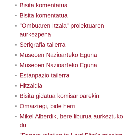
Bisita komentatua
Bisita komentatua
"Ombuaren Itzala" proiektuaren
aurkezpena
Serigrafia tailerra
Museoen Nazioarteko Eguna
Museoen Nazioarteko Eguna
Estanpazio tailerra
Hitzaldia
Bisita gidatua komisarioarekin
Omaiztegi, bide herri
Mikel Alberdik, bere liburua aurkeztuko
du