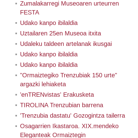
Zumalakarregi Museoaren urteurren
FESTA
Udako kanpo ibilaldia
Uztailaren 25en Museoa itxita
Udaleku taldeen artelanak ikusgai
Udako kanpo ibilaldia
Udako kanpo ibilaldia
"Ormaiztegiko Trenzubiak 150 urte"
argazki lehiaketa
'enTRENvistas' Erakusketa
TIROLINA Trenzubian barrena
'Trenzubia dastatu' Gozogintza tailerra
Osagarrien Ikastaroa. XIX.mendeko
Eleganteak Ormaiztegin