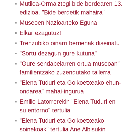
Mutiloa-Ormaiztegi bide berdearen 13.
edizioa. "Bide berdetik mahaira"
Museoen Nazioarteko Eguna
Elkar ezagutuz!
Trenzubiko oinarri berrienak diseinatu
"Sortu dezagun gure kutuna"
"Gure sendabelarren ortua museoan"
familientzako zuzendutako tailerra
"Elena Tuduri eta Goikoetxeako ehun-
ondarea" mahai-ingurua
Emilio Latorrerekin "Elena Tuduri en
su entorno" tertulia
"Elena Tuduri eta Goikoetxeako
soinekoak" tertulia Ane Albisukin