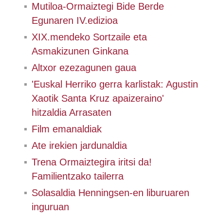
Mutiloa-Ormaiztegi Bide Berde
Egunaren IV.edizioa
XIX.mendeko Sortzaile eta
Asmakizunen Ginkana
Altxor ezezagunen gaua
'Euskal Herriko gerra karlistak: Agustin
Xaotik Santa Kruz apaizeraino'
hitzaldia Arrasaten
Film emanaldiak
Ate irekien jardunaldia
Trena Ormaiztegira iritsi da!
Familientzako tailerra
Solasaldia Henningsen-en liburuaren
inguruan