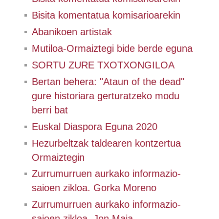
Bisita komentatua komisarioarekin
Abanikoen artistak
Mutiloa-Ormaiztegi bide berde eguna
SORTU ZURE TXOTXONGILOA
Bertan behera: "Ataun of the dead"
gure historiara gerturatzeko modu
berri bat
Euskal Diaspora Eguna 2020
Hezurbeltzak taldearen kontzertua
Ormaiztegin
Zurrumurruen aurkako informazio-
saioen zikloa. Gorka Moreno
Zurrumurruen aurkako informazio-
saioen zikloa. Jon Maia