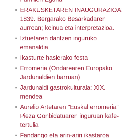
ERAKUSKETAREN INAUGURAZIOA:
1839. Bergarako Besarkadaren
aurrean; keinua eta interpretazioa.
Iztuetaren dantzen inguruko
emanaldia
Ikasturte hasierako festa
Erromeria (Ondarearen Europako
Jardunaldien barruan)
Jardunaldi gastrokulturala: XIX.
mendea
Aurelio Artetaren "Euskal erromeria"
Pieza Gonbidatuaren inguruan kafe-
tertulia
Fandango eta arin-arin ikastaroa