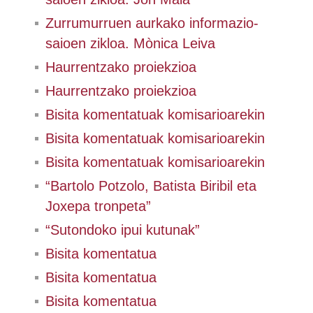
Zurrumurruen aurkako informazio-
saioen zikloa. Mònica Leiva
Haurrentzako proiekzioa
Haurrentzako proiekzioa
Bisita komentatuak komisarioarekin
Bisita komentatuak komisarioarekin
Bisita komentatuak komisarioarekin
“Bartolo Potzolo, Batista Biribil eta
Joxepa tronpeta”
“Sutondoko ipui kutunak”
Bisita komentatua
Bisita komentatua
Bisita komentatua