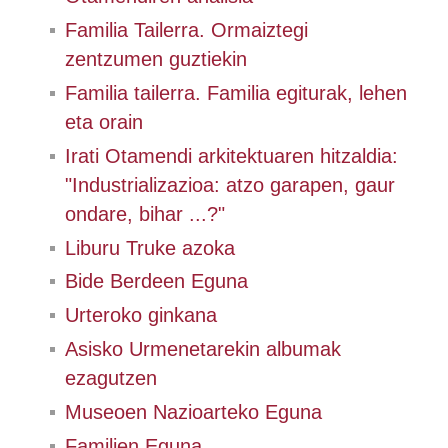
Familia Tailerra. Ormaiztegi
zentzumen guztiekin
Familia tailerra. Familia egiturak, lehen
eta orain
Irati Otamendi arkitektuaren hitzaldia:
"Industrializazioa: atzo garapen, gaur
ondare, bihar ...?"
Liburu Truke azoka
Bide Berdeen Eguna
Urteroko ginkana
Asisko Urmenetarekin albumak
ezagutzen
Museoen Nazioarteko Eguna
Familien Eguna