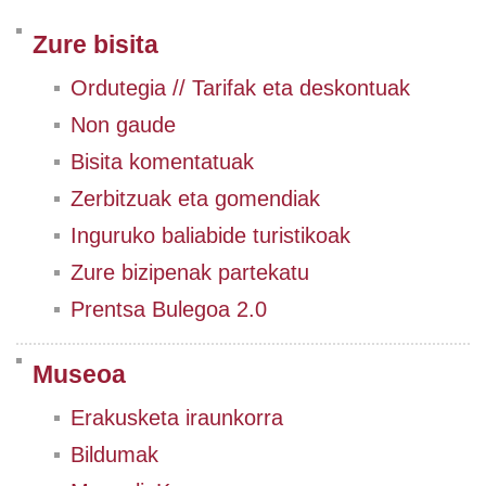
Zure bisita
Ordutegia // Tarifak eta deskontuak
Non gaude
Bisita komentatuak
Zerbitzuak eta gomendiak
Inguruko baliabide turistikoak
Zure bizipenak partekatu
Prentsa Bulegoa 2.0
Museoa
Erakusketa iraunkorra
Bildumak