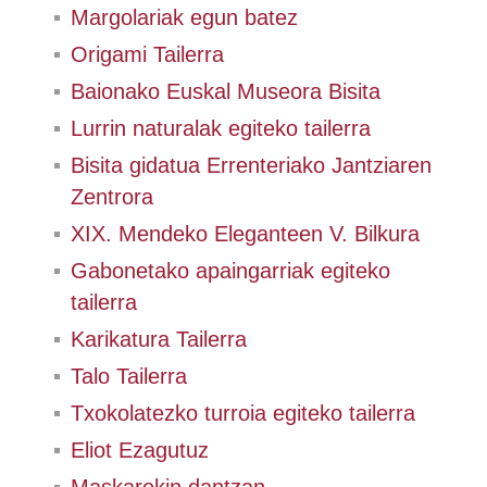
Margolariak egun batez
Origami Tailerra
Baionako Euskal Museora Bisita
Lurrin naturalak egiteko tailerra
Bisita gidatua Errenteriako Jantziaren
Zentrora
XIX. Mendeko Eleganteen V. Bilkura
Gabonetako apaingarriak egiteko
tailerra
Karikatura Tailerra
Talo Tailerra
Txokolatezko turroia egiteko tailerra
Eliot Ezagutuz