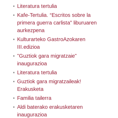
Literatura tertulia
Kafe-Tertulia. “Escritos sobre la
primera guerra carlista” liburuaren
aurkezpena
Kulturarteko GastroAzokaren
III.edizioa
"Guztiok gara migratzaie"
inaugurazioa
Literatura tertulia
Guztiok gara migratzaileak!
Erakusketa
Familia tailerra
Aldi baterako erakusketaren
inaugurazioa