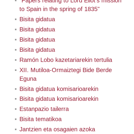
"Papers relating to Lord Eliot's mission
to Spain in the spring of 1835"
Bisita gidatua
Bisita gidatua
Bisita gidatua
Bisita gidatua
Ramón Lobo kazetariarekin tertulia
XII. Mutiloa-Ormaiztegi Bide Berde
Eguna
Bisita gidatua komisarioarekin
Bisita gidatua komisarioarekin
Estanpazio tailerra
Bisita tematikoa
Jantzien eta osagaien azoka