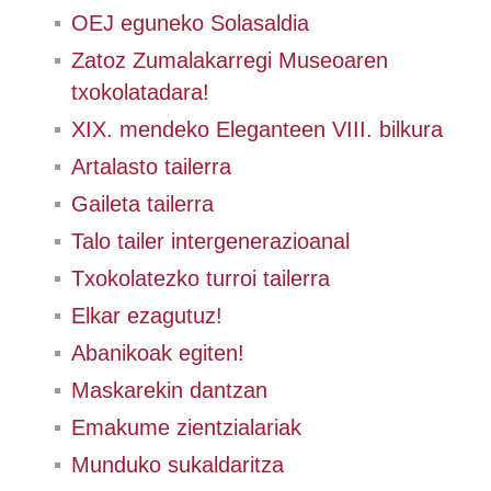
OEJ eguneko Solasaldia
Zatoz Zumalakarregi Museoaren
txokolatadara!
XIX. mendeko Eleganteen VIII. bilkura
Artalasto tailerra
Gaileta tailerra
Talo tailer intergenerazioanal
Txokolatezko turroi tailerra
Elkar ezagutuz!
Abanikoak egiten!
Maskarekin dantzan
Emakume zientzialariak
Munduko sukaldaritza