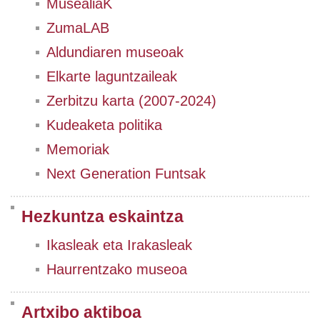
MusealiaK
ZumaLAB
Aldundiaren museoak
Elkarte laguntzaileak
Zerbitzu karta (2007-2024)
Kudeaketa politika
Memoriak
Next Generation Funtsak
Hezkuntza eskaintza
Ikasleak eta Irakasleak
Haurrentzako museoa
Artxibo aktiboa