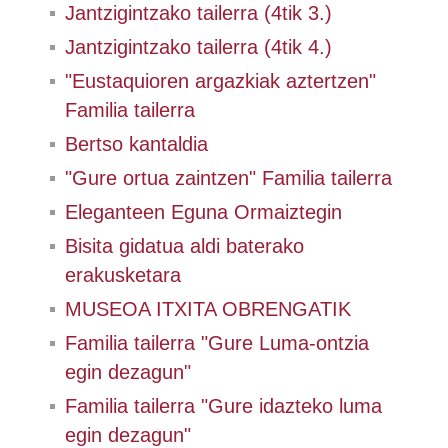
Jantzigintzako tailerra (4tik 3.)
Jantzigintzako tailerra (4tik 4.)
"Eustaquioren argazkiak aztertzen"
Familia tailerra
Bertso kantaldia
"Gure ortua zaintzen" Familia tailerra
Eleganteen Eguna Ormaiztegin
Bisita gidatua aldi baterako
erakusketara
MUSEOA ITXITA OBRENGATIK
Familia tailerra "Gure Luma-ontzia
egin dezagun"
Familia tailerra "Gure idazteko luma
egin dezagun"