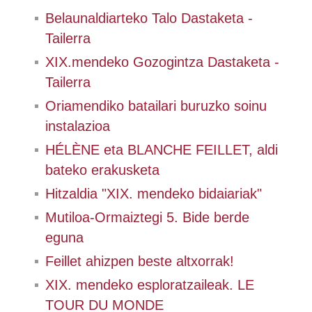
Belaunaldiarteko Talo Dastaketa -
Tailerra
XIX.mendeko Gozogintza Dastaketa -
Tailerra
Oriamendiko batailari buruzko soinu
instalazioa
HÉLÈNE eta BLANCHE FEILLET, aldi
bateko erakusketa
Hitzaldia "XIX. mendeko bidaiariak"
Mutiloa-Ormaiztegi 5. Bide berde
eguna
Feillet ahizpen beste altxorrak!
XIX. mendeko esploratzaileak. LE
TOUR DU MONDE