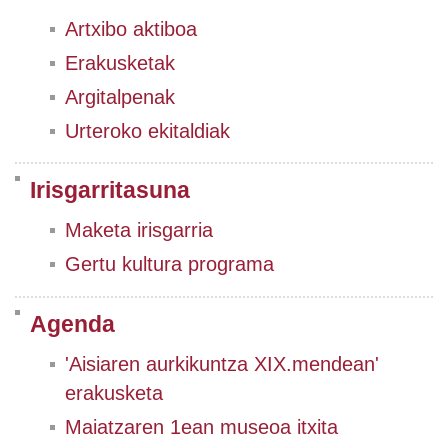
Artxibo aktiboa
Erakusketak
Argitalpenak
Urteroko ekitaldiak
Irisgarritasuna
Maketa irisgarria
Gertu kultura programa
Agenda
'Aisiaren aurkikuntza XIX.mendean'
erakusketa
Maiatzaren 1ean museoa itxita