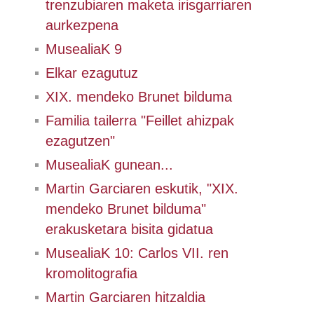
trenzubiaren maketa irisgarriaren
aurkezpena
MusealiaK 9
Elkar ezagutuz
XIX. mendeko Brunet bilduma
Familia tailerra "Feillet ahizpak
ezagutzen"
MusealiaK gunean...
Martin Garciaren eskutik, "XIX.
mendeko Brunet bilduma"
erakusketara bisita gidatua
MusealiaK 10: Carlos VII. ren
kromolitografia
Martin Garciaren hitzaldia