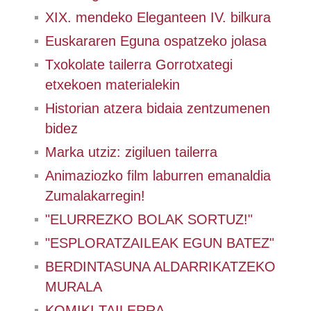
XIX. mendeko Eleganteen IV. bilkura
Euskararen Eguna ospatzeko jolasa
Txokolate tailerra Gorrotxategi
etxekoen materialekin
Historian atzera bidaia zentzumenen
bidez
Marka utziz: zigiluen tailerra
Animaziozko film laburren emanaldia
Zumalakarregin!
"ELURREZKO BOLAK SORTUZ!"
"ESPLORATZAILEAK EGUN BATEZ"
BERDINTASUNA ALDARRIKATZEKO
MURALA
KOMIKI TAILERRA