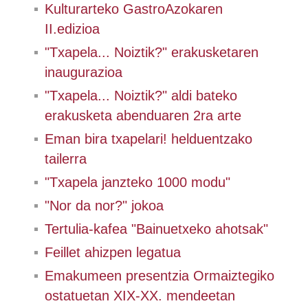
Kulturarteko GastroAzokaren
II.edizioa
"Txapela... Noiztik?" erakusketaren
inaugurazioa
"Txapela... Noiztik?" aldi bateko
erakusketa abenduaren 2ra arte
Eman bira txapelari! helduentzako
tailerra
"Txapela janzteko 1000 modu"
"Nor da nor?" jokoa
Tertulia-kafea "Bainuetxeko ahotsak"
Feillet ahizpen legatua
Emakumeen presentzia Ormaiztegiko
ostatuetan XIX-XX. mendeetan