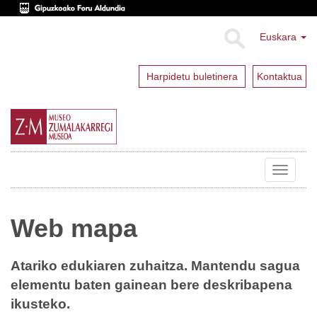
Euskara
Harpidetu buletinera
Kontaktua
Toggle
navigat
Web mapa
Atariko edukiaren zuhaitza. Mantendu sagua
elementu baten gainean bere deskribapena
ikusteko.