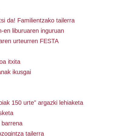
si da! Familientzako tailerra
-en liburuaren inguruan
aren urteurren FESTA
a itxita
anak ikusgai
iak 150 urte" argazki lehiaketa
sketa
 barrena
zogintza tailerra