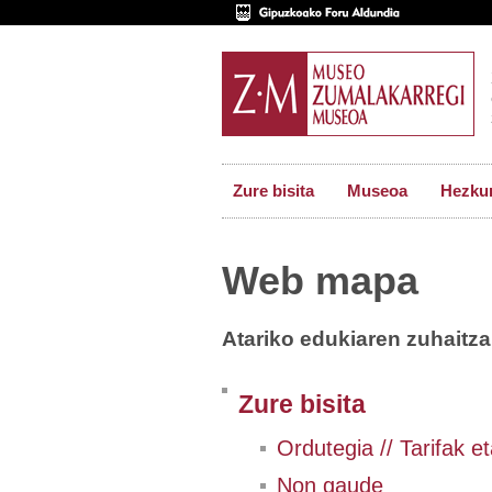
Zure bisita
Museoa
Hezkun
Web mapa
Atariko edukiaren zuhaitz
Zure bisita
Ordutegia // Tarifak 
Non gaude