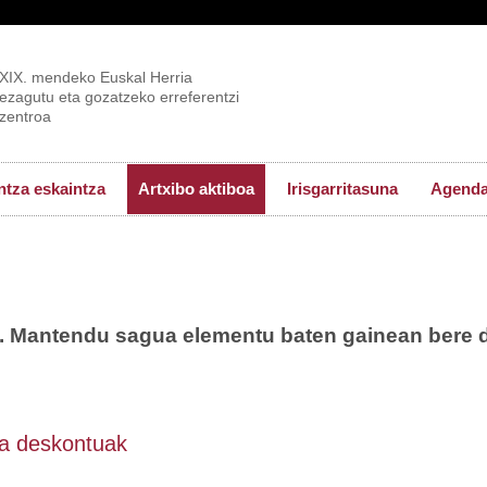
XIX. mendeko Euskal Herria
ezagutu eta gozatzeko erreferentzi
zentroa
tza eskaintza
Artxibo aktiboa
Irisgarritasuna
Agend
a. Mantendu sagua elementu baten gainean bere 
eta deskontuak