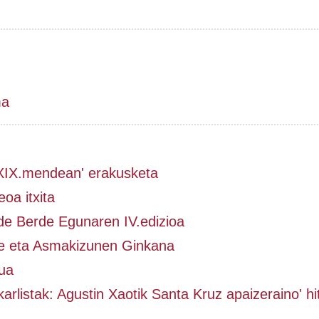
ma
 XIX.mendean' erakusketa
oa itxita
de Berde Egunaren IV.edizioa
e eta Asmakizunen Ginkana
ua
karlistak: Agustin Xaotik Santa Kruz apaizeraino' hi