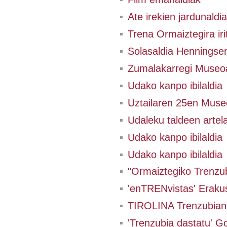
Ate irekien jardunaldia
Trena Ormaiztegira irit
Solasaldia Henningsen
Zumalakarregi Museo
Udako kanpo ibilaldia
Uztailaren 25en Museo
Udaleku taldeen artel
Udako kanpo ibilaldia
Udako kanpo ibilaldia
"Ormaiztegiko Trenzub
'enTRENvistas' Eraku
TIROLINA Trenzubian
'Trenzubia dastatu' Go