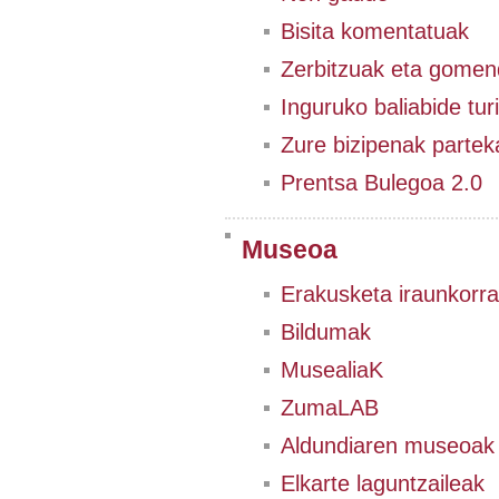
Bisita komentatuak
Zerbitzuak eta gomen
Inguruko baliabide tur
Zure bizipenak partek
Prentsa Bulegoa 2.0
Museoa
Erakusketa iraunkorra
Bildumak
MusealiaK
ZumaLAB
Aldundiaren museoak
Elkarte laguntzaileak