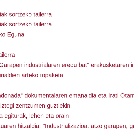
ak sortzeko tailerra
ak sortzeko tailerra
eko Eguna
ailerra
Garapen industrialaren eredu bat“ erakusketaren 
unaldien arteko topaketa
ndonada“ dokumentalaren emanaldia eta Irati Otam
aiztegi zentzumen guztiekin
ia egiturak, lehen eta orain
uaren hitzaldia: "Industrializazioa: atzo garapen, g