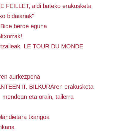
FEILLET, aldi bateko erakusketa
o bidaiariak"
 Bide berde eguna
ltxorrak!
ratzaileak. LE TOUR DU MONDE
ren aurkezpena
NTEEN II. BILKURAren erakusketa
 mendean eta orain, tailerra
landietara txangoa
inkana