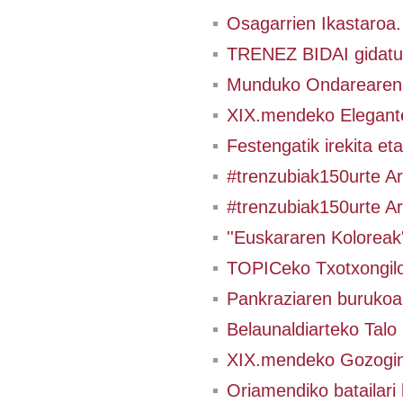
Osagarrien Ikastaroa
TRENEZ BIDAI gidatua
Munduko Ondarearen 
XIX.mendeko Elegante
Festengatik irekita et
#trenzubiak150urte Ar
#trenzubiak150urte Ar
''Euskararen Koloreak
TOPICeko Txotxongilo
Pankraziaren burukoak
Belaunaldiarteko Talo 
XIX.mendeko Gozogint
Oriamendiko batailari 