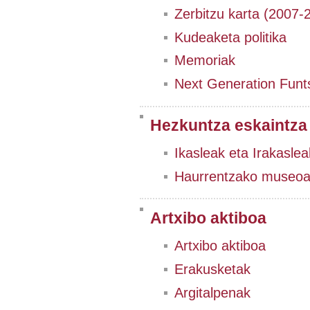
Zerbitzu karta (2007-
Kudeaketa politika
Memoriak
Next Generation Funt
Hezkuntza eskaintza
Ikasleak eta Irakaslea
Haurrentzako museo
Artxibo aktiboa
Artxibo aktiboa
Erakusketak
Argitalpenak