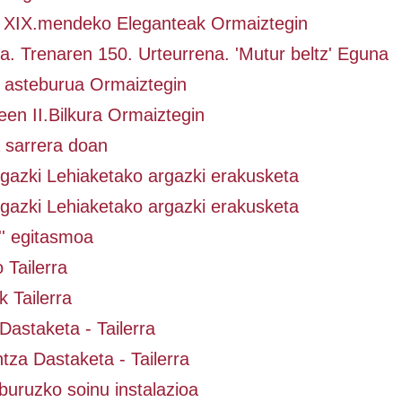
. XIX.mendeko Eleganteak Ormaiztegin
. Trenaren 150. Urteurrena. 'Mutur beltz' Eguna
asteburua Ormaiztegin
en II.Bilkura Ormaiztegin
a sarrera doan
gazki Lehiaketako argazki erakusketa
gazki Lehiaketako argazki erakusketa
'' egitasmoa
 Tailerra
 Tailerra
Dastaketa - Tailerra
za Dastaketa - Tailerra
buruzko soinu instalazioa