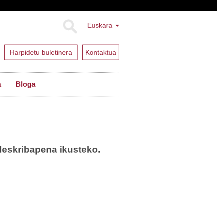
Euskara
Harpidetu buletinera
Kontaktua
a
Bloga
deskribapena ikusteko.