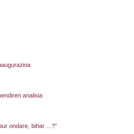
inaugurazioa
endiren analisia
aur ondare, bihar ...?"