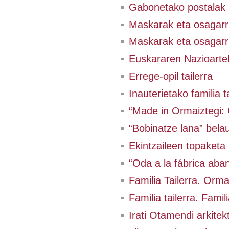
Gabonetako postalak
Maskarak eta osagarri
Maskarak eta osagarri
Euskararen Nazioart
Errege-opil tailerra
Inauterietako familia t
“Made in Ormaiztegi: 
“Bobinatze lana” bela
Ekintzaileen topaketa
“Oda a la fábrica aba
Familia Tailerra. Orm
Familia tailerra. Famil
Irati Otamendi arkitekt