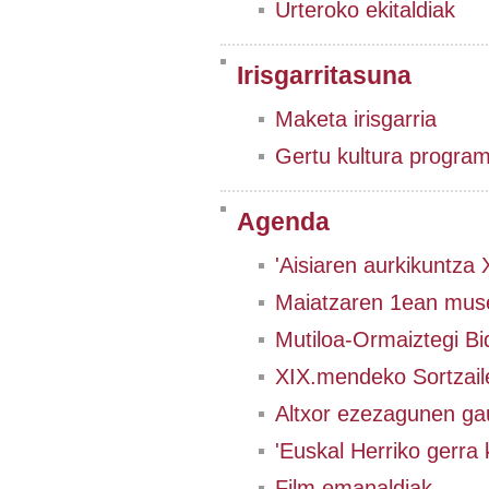
Urteroko ekitaldiak
Irisgarritasuna
Maketa irisgarria
Gertu kultura progra
Agenda
'Aisiaren aurkikuntza
Maiatzaren 1ean muse
Mutiloa-Ormaiztegi Bi
XIX.mendeko Sortzail
Altxor ezezagunen ga
'Euskal Herriko gerra 
Film emanaldiak