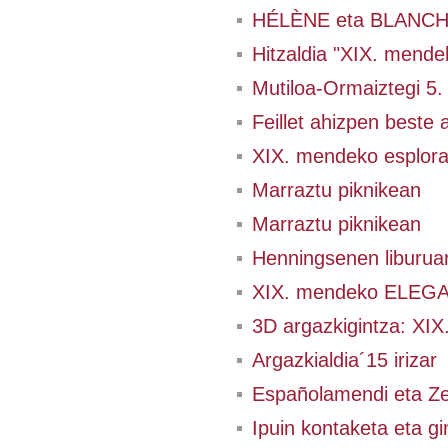
HÉLÈNE eta BLANCHE 
Hitzaldia "XIX. mendek
Mutiloa-Ormaiztegi 5.
Feillet ahizpen beste a
XIX. mendeko esplo
Marraztu piknikean
Marraztu piknikean
Henningsenen liburua
XIX. mendeko ELEGA
3D argazkigintza: XIX.
Argazkialdia´15 irizar
Españolamendi eta Ze
Ipuin kontaketa eta g