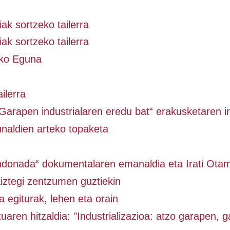
ak sortzeko tailerra
ak sortzeko tailerra
eko Eguna
ailerra
Garapen industrialaren eredu bat“ erakusketaren 
unaldien arteko topaketa
ndonada“ dokumentalaren emanaldia eta Irati Otam
aiztegi zentzumen guztiekin
ia egiturak, lehen eta orain
uaren hitzaldia: "Industrializazioa: atzo garapen, g