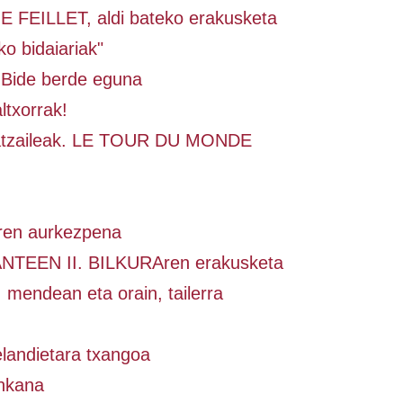
FEILLET, aldi bateko erakusketa
o bidaiariak"
 Bide berde eguna
ltxorrak!
ratzaileak. LE TOUR DU MONDE
ren aurkezpena
NTEEN II. BILKURAren erakusketa
 mendean eta orain, tailerra
landietara txangoa
inkana