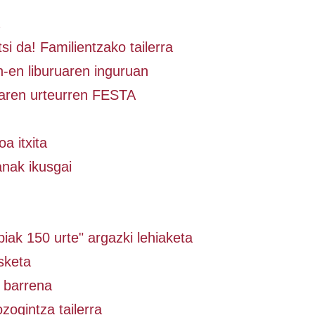
si da! Familientzako tailerra
-en liburuaren inguruan
aren urteurren FESTA
a itxita
anak ikusgai
iak 150 urte" argazki lehiaketa
sketa
 barrena
zogintza tailerra