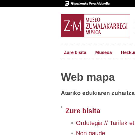
Zure bisita
Museoa
Hezkun
Web mapa
Atariko edukiaren zuhaitz
Zure bisita
Ordutegia // Tarifak 
Non gaude