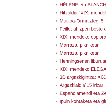
HÉLÈNE eta BLANCHE 
Hitzaldia "XIX. mendek
Mutiloa-Ormaiztegi 5.
Feillet ahizpen beste a
XIX. mendeko esplo
Marraztu piknikean
Marraztu piknikean
Henningsenen liburua
XIX. mendeko ELEGA
3D argazkigintza: XIX.
Argazkialdia´15 irizar
Españolamendi eta Ze
Ipuin kontaketa eta g