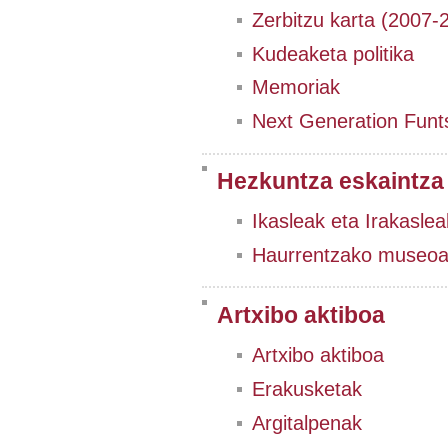
Zerbitzu karta (2007-
Kudeaketa politika
Memoriak
Next Generation Funt
Hezkuntza eskaintza
Ikasleak eta Irakaslea
Haurrentzako museo
Artxibo aktiboa
Artxibo aktiboa
Erakusketak
Argitalpenak