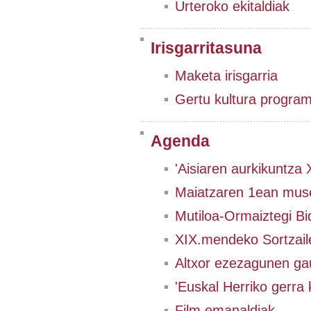
Urteroko ekitaldiak
Irisgarritasuna
Maketa irisgarria
Gertu kultura progra
Agenda
'Aisiaren aurkikuntza
Maiatzaren 1ean muse
Mutiloa-Ormaiztegi Bi
XIX.mendeko Sortzail
Altxor ezezagunen ga
'Euskal Herriko gerra 
Film emanaldiak