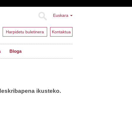
Euskara
Harpidetu buletinera
Kontaktua
a
Bloga
deskribapena ikusteko.