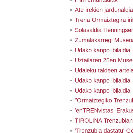
Ate irekien jardunaldia
Trena Ormaiztegira irit
Solasaldia Henningsen
Zumalakarregi Museo
Udako kanpo ibilaldia
Uztailaren 25en Museo
Udaleku taldeen artel
Udako kanpo ibilaldia
Udako kanpo ibilaldia
"Ormaiztegiko Trenzub
'enTRENvistas' Eraku
TIROLINA Trenzubian
'Trenzubia dastatu' Go