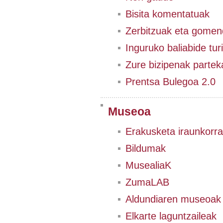
Bisita komentatuak
Zerbitzuak eta gomen
Inguruko baliabide tur
Zure bizipenak partek
Prentsa Bulegoa 2.0
Museoa
Erakusketa iraunkorra
Bildumak
MusealiaK
ZumaLAB
Aldundiaren museoak
Elkarte laguntzaileak