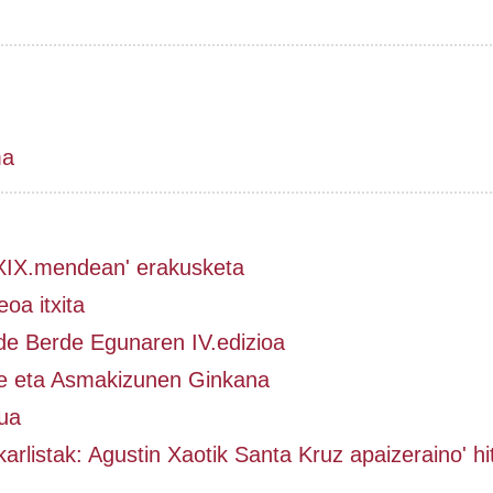
ma
 XIX.mendean' erakusketa
oa itxita
de Berde Egunaren IV.edizioa
e eta Asmakizunen Ginkana
ua
karlistak: Agustin Xaotik Santa Kruz apaizeraino' hi