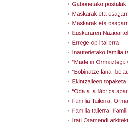
Gabonetako postalak
Maskarak eta osagarri
Maskarak eta osagarri
Euskararen Nazioart
Errege-opil tailerra
Inauterietako familia t
“Made in Ormaiztegi: 
“Bobinatze lana” bela
Ekintzaileen topaketa
“Oda a la fábrica aba
Familia Tailerra. Orm
Familia tailerra. Famil
Irati Otamendi arkitekt