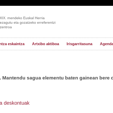
XIX. mendeko Euskal Herria
ezagutu eta gozatzeko erreferentzi
zentroa
tza eskaintza
Artxibo aktiboa
Irisgarritasuna
Agend
a. Mantendu sagua elementu baten gainean bere 
eta deskontuak