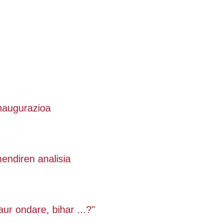
inaugurazioa
endiren analisia
aur ondare, bihar ...?"