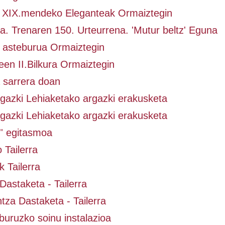
. XIX.mendeko Eleganteak Ormaiztegin
. Trenaren 150. Urteurrena. 'Mutur beltz' Eguna
asteburua Ormaiztegin
en II.Bilkura Ormaiztegin
a sarrera doan
gazki Lehiaketako argazki erakusketa
gazki Lehiaketako argazki erakusketa
'' egitasmoa
 Tailerra
 Tailerra
Dastaketa - Tailerra
za Dastaketa - Tailerra
buruzko soinu instalazioa