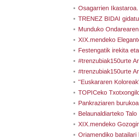
Osagarrien Ikastaroa
TRENEZ BIDAI gidatua
Munduko Ondarearen 
XIX.mendeko Elegante
Festengatik irekita et
#trenzubiak150urte Ar
#trenzubiak150urte Ar
''Euskararen Koloreak
TOPICeko Txotxongilo
Pankraziaren burukoak
Belaunaldiarteko Talo 
XIX.mendeko Gozogint
Oriamendiko batailari 