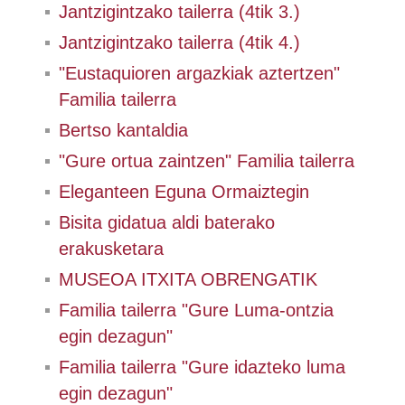
Jantzigintzako tailerra (4tik 3.)
Jantzigintzako tailerra (4tik 4.)
"Eustaquioren argazkiak aztertzen"
Familia tailerra
Bertso kantaldia
"Gure ortua zaintzen" Familia tailerra
Eleganteen Eguna Ormaiztegin
Bisita gidatua aldi baterako
erakusketara
MUSEOA ITXITA OBRENGATIK
Familia tailerra "Gure Luma-ontzia
egin dezagun"
Familia tailerra "Gure idazteko luma
egin dezagun"