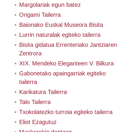
Margolariak egun batez
Origami Tailerra
Baionako Euskal Museora Bisita
Lurrin naturalak egiteko tailerra
Bisita gidatua Errenteriako Jantziaren
Zentrora
XIX. Mendeko Eleganteen V. Bilkura
Gabonetako apaingarriak egiteko
tailerra
Karikatura Tailerra
Talo Tailerra
Txokolatezko turroia egiteko tailerra
Eliot Ezagutuz