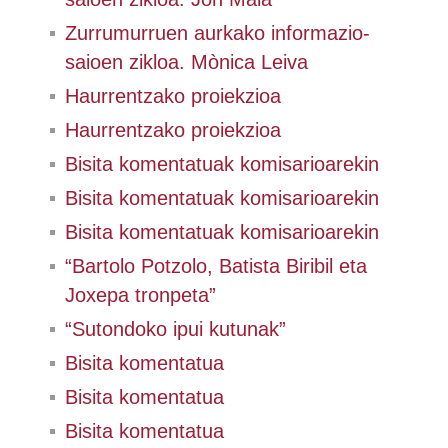
Zurrumurruen aurkako informazio-
saioen zikloa. Mònica Leiva
Haurrentzako proiekzioa
Haurrentzako proiekzioa
Bisita komentatuak komisarioarekin
Bisita komentatuak komisarioarekin
Bisita komentatuak komisarioarekin
“Bartolo Potzolo, Batista Biribil eta
Joxepa tronpeta”
“Sutondoko ipui kutunak”
Bisita komentatua
Bisita komentatua
Bisita komentatua