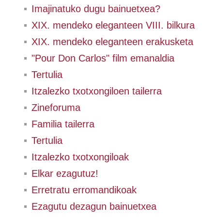
Imajinatuko dugu bainuetxea?
XIX. mendeko eleganteen VIII. bilkura
XIX. mendeko eleganteen erakusketa
"Pour Don Carlos" film emanaldia
Tertulia
Itzalezko txotxongiloen tailerra
Zineforuma
Familia tailerra
Tertulia
Itzalezko txotxongiloak
Elkar ezagutuz!
Erretratu erromandikoak
Ezagutu dezagun bainuetxea