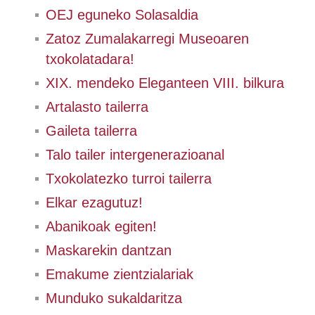
OEJ eguneko Solasaldia
Zatoz Zumalakarregi Museoaren
txokolatadara!
XIX. mendeko Eleganteen VIII. bilkura
Artalasto tailerra
Gaileta tailerra
Talo tailer intergenerazioanal
Txokolatezko turroi tailerra
Elkar ezagutuz!
Abanikoak egiten!
Maskarekin dantzan
Emakume zientzialariak
Munduko sukaldaritza