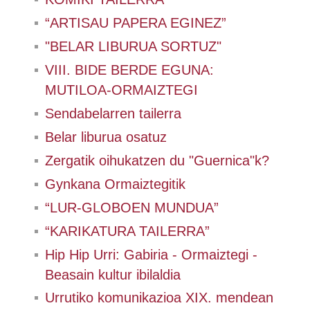
“ARTISAU PAPERA EGINEZ”
"BELAR LIBURUA SORTUZ"
VIII. BIDE BERDE EGUNA:
MUTILOA-ORMAIZTEGI
Sendabelarren tailerra
Belar liburua osatuz
Zergatik oihukatzen du "Guernica"k?
Gynkana Ormaiztegitik
“LUR-GLOBOEN MUNDUA”
“KARIKATURA TAILERRA”
Hip Hip Urri: Gabiria - Ormaiztegi -
Beasain kultur ibilaldia
Urrutiko komunikazioa XIX. mendean