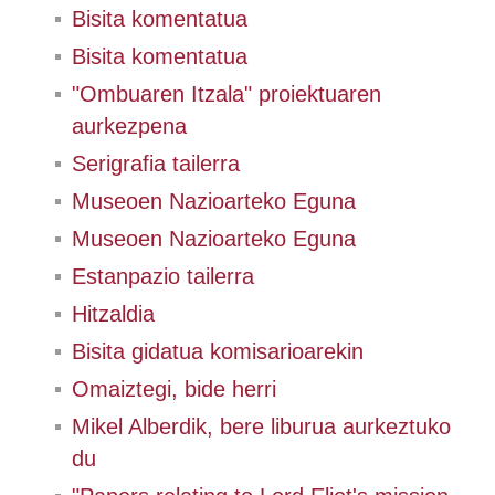
Bisita komentatua
Bisita komentatua
"Ombuaren Itzala" proiektuaren
aurkezpena
Serigrafia tailerra
Museoen Nazioarteko Eguna
Museoen Nazioarteko Eguna
Estanpazio tailerra
Hitzaldia
Bisita gidatua komisarioarekin
Omaiztegi, bide herri
Mikel Alberdik, bere liburua aurkeztuko
du