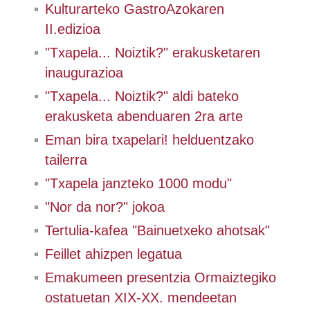
Kulturarteko GastroAzokaren
II.edizioa
"Txapela... Noiztik?" erakusketaren
inaugurazioa
"Txapela... Noiztik?" aldi bateko
erakusketa abenduaren 2ra arte
Eman bira txapelari! helduentzako
tailerra
"Txapela janzteko 1000 modu"
"Nor da nor?" jokoa
Tertulia-kafea "Bainuetxeko ahotsak"
Feillet ahizpen legatua
Emakumeen presentzia Ormaiztegiko
ostatuetan XIX-XX. mendeetan