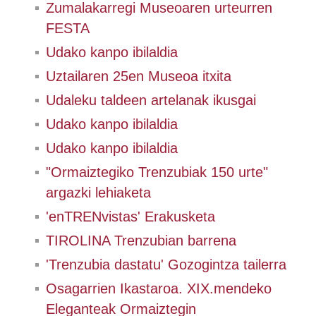
Zumalakarregi Museoaren urteurren
FESTA
Udako kanpo ibilaldia
Uztailaren 25en Museoa itxita
Udaleku taldeen artelanak ikusgai
Udako kanpo ibilaldia
Udako kanpo ibilaldia
"Ormaiztegiko Trenzubiak 150 urte"
argazki lehiaketa
'enTRENvistas' Erakusketa
TIROLINA Trenzubian barrena
'Trenzubia dastatu' Gozogintza tailerra
Osagarrien Ikastaroa. XIX.mendeko
Eleganteak Ormaiztegin