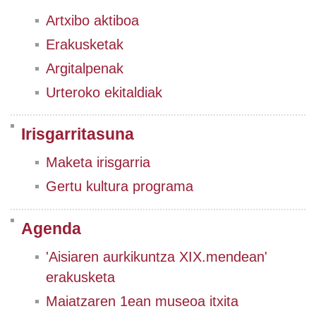
Artxibo aktiboa
Erakusketak
Argitalpenak
Urteroko ekitaldiak
Irisgarritasuna
Maketa irisgarria
Gertu kultura programa
Agenda
'Aisiaren aurkikuntza XIX.mendean'
erakusketa
Maiatzaren 1ean museoa itxita