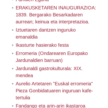
ERAKUSKETAREN INAUGURAZIOA:
1839. Bergarako Besarkadaren
aurrean; keinua eta interpretazioa.
Iztuetaren dantzen inguruko
emanaldia
Ikasturte hasierako festa
Erromeria (Ondarearen Europako
Jardunaldien barruan)
Jardunaldi gastrokulturala: XIX.
mendea
Aurelio Artetaren "Euskal erromeria"
Pieza Gonbidatuaren inguruan kafe-
tertulia
Fandango eta arin-arin ikastaroa