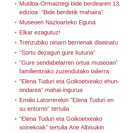
Mutiloa-Ormaiztegi bide berdearen 13.
edizioa. "Bide berdetik mahaira"
Museoen Nazioarteko Eguna
Elkar ezagutuz!
Trenzubiko oinarri berrienak diseinatu
"Sortu dezagun gure kutuna"
"Gure sendabelarren ortua museoan"
familientzako zuzendutako tailerra
"Elena Tuduri eta Goikoetxeako ehun-
ondarea" mahai-ingurua
Emilio Latorrerekin "Elena Tuduri en
su entorno" tertulia
"Elena Tuduri eta Goikoetxeako
soinekoak" tertulia Ane Albisukin