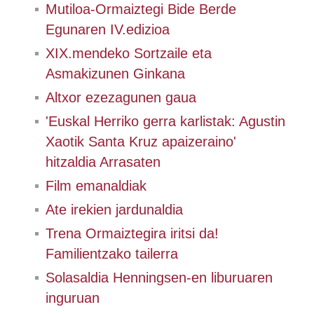
Mutiloa-Ormaiztegi Bide Berde
Egunaren IV.edizioa
XIX.mendeko Sortzaile eta
Asmakizunen Ginkana
Altxor ezezagunen gaua
'Euskal Herriko gerra karlistak: Agustin
Xaotik Santa Kruz apaizeraino'
hitzaldia Arrasaten
Film emanaldiak
Ate irekien jardunaldia
Trena Ormaiztegira iritsi da!
Familientzako tailerra
Solasaldia Henningsen-en liburuaren
inguruan