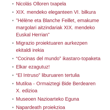
Nicolás Olloren txapela
XIX. mendeko eleganteen VI. bilkura
"Hélène eta Blanche Feillet, emakume
margolari aitzindariak XIX. mendeko
Euskal Herrian"
Migrazio proiektuaren aurkezpen
ekitaldi irekia
“Cocinas del mundo” ikastaro-topaketa
Elkar ezagutuz!
“El Intruso” liburuaren tertulia
Mutiloa - Ormaiztegi Bide Berdearen
X. edizioa
Museoen Nazioarteko Eguna
Napardeath proiekzioa