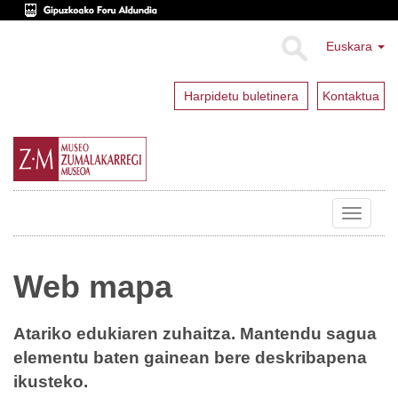
Euskara
Harpidetu buletinera
Kontaktua
Toggle
navigat
Web mapa
Atariko edukiaren zuhaitza. Mantendu sagua
elementu baten gainean bere deskribapena
ikusteko.