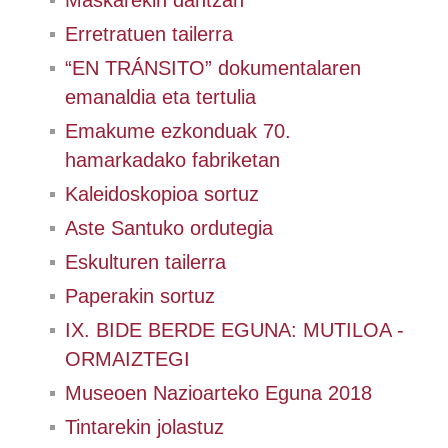
Maskarekin dantzan
Erretratuen tailerra
“EN TRÁNSITO” dokumentalaren
emanaldia eta tertulia
Emakume ezkonduak 70.
hamarkadako fabriketan
Kaleidoskopioa sortuz
Aste Santuko ordutegia
Eskulturen tailerra
Paperakin sortuz
IX. BIDE BERDE EGUNA: MUTILOA -
ORMAIZTEGI
Museoen Nazioarteko Eguna 2018
Tintarekin jolastuz