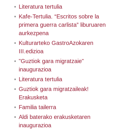
Literatura tertulia
Kafe-Tertulia. “Escritos sobre la
primera guerra carlista” liburuaren
aurkezpena
Kulturarteko GastroAzokaren
III.edizioa
"Guztiok gara migratzaie"
inaugurazioa
Literatura tertulia
Guztiok gara migratzaileak!
Erakusketa
Familia tailerra
Aldi baterako erakusketaren
inaugurazioa