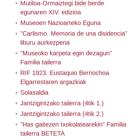
Mutiloa-Ormaiztegi bide berde
egunaren XIV. edizioa
Museoen Nazioarteko Eguna
"Carlismo. Memoria de una disidencia"
liburu aurkezpena
"Museoko karpeta egin dezagun"
Familia tailerra
RIF 1923. Eustaquio Berriochoa
Elgarrestaren argazkiak
Solasaldia
Jantzigintzako tailerra (4tik 1.)
Jantzigintzako tailerra (4tik 2.)
"Has gaitezen txokolatearekin" Familia
tailerra BETETA