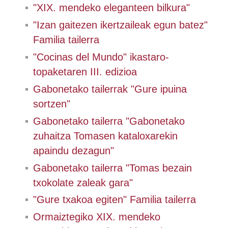
"XIX. mendeko eleganteen bilkura"
"Izan gaitezen ikertzaileak egun batez"
Familia tailerra
"Cocinas del Mundo" ikastaro-
topaketaren III. edizioa
Gabonetako tailerrak "Gure ipuina
sortzen"
Gabonetako tailerra "Gabonetako
zuhaitza Tomasen kataloxarekin
apaindu dezagun"
Gabonetako tailerra "Tomas bezain
txokolate zaleak gara"
"Gure txakoa egiten" Familia tailerra
Ormaiztegiko XIX. mendeko