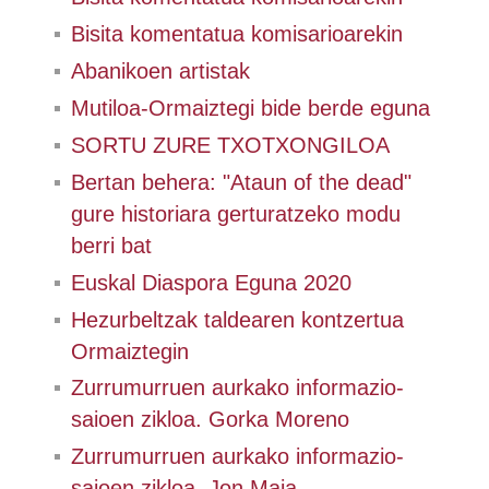
Bisita komentatua komisarioarekin
Abanikoen artistak
Mutiloa-Ormaiztegi bide berde eguna
SORTU ZURE TXOTXONGILOA
Bertan behera: "Ataun of the dead"
gure historiara gerturatzeko modu
berri bat
Euskal Diaspora Eguna 2020
Hezurbeltzak taldearen kontzertua
Ormaiztegin
Zurrumurruen aurkako informazio-
saioen zikloa. Gorka Moreno
Zurrumurruen aurkako informazio-
saioen zikloa. Jon Maia