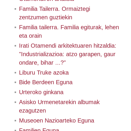
Familia Tailerra. Ormaiztegi
zentzumen guztiekin
Familia tailerra. Familia egiturak, lehen
eta orain
Irati Otamendi arkitektuaren hitzaldia:
"Industrializazioa: atzo garapen, gaur
ondare, bihar ...?"
Liburu Truke azoka
Bide Berdeen Eguna
Urteroko ginkana
Asisko Urmenetarekin albumak
ezagutzen
Museoen Nazioarteko Eguna
Familien Eguna