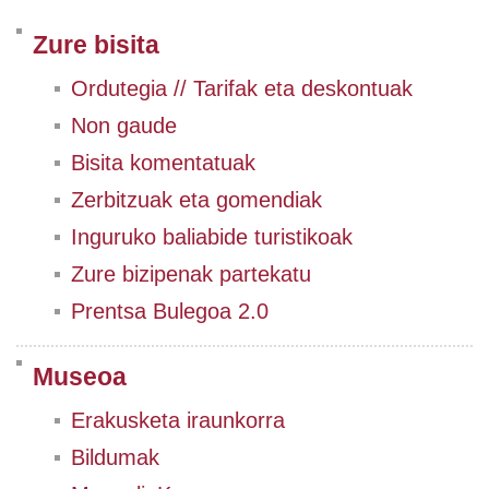
Zure bisita
Ordutegia // Tarifak eta deskontuak
Non gaude
Bisita komentatuak
Zerbitzuak eta gomendiak
Inguruko baliabide turistikoak
Zure bizipenak partekatu
Prentsa Bulegoa 2.0
Museoa
Erakusketa iraunkorra
Bildumak