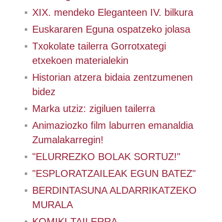
XIX. mendeko Eleganteen IV. bilkura
Euskararen Eguna ospatzeko jolasa
Txokolate tailerra Gorrotxategi
etxekoen materialekin
Historian atzera bidaia zentzumenen
bidez
Marka utziz: zigiluen tailerra
Animaziozko film laburren emanaldia
Zumalakarregin!
"ELURREZKO BOLAK SORTUZ!"
"ESPLORATZAILEAK EGUN BATEZ"
BERDINTASUNA ALDARRIKATZEKO
MURALA
KOMIKI TAILERRA