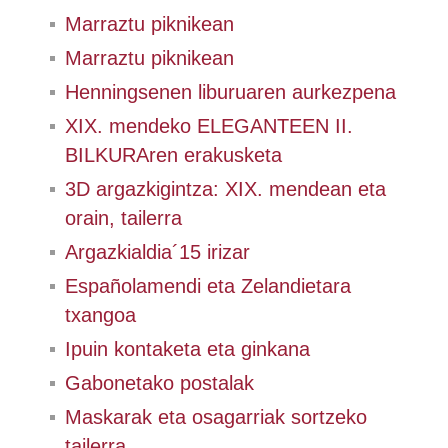
Marraztu piknikean
Marraztu piknikean
Henningsenen liburuaren aurkezpena
XIX. mendeko ELEGANTEEN II.
BILKURAren erakusketa
3D argazkigintza: XIX. mendean eta
orain, tailerra
Argazkialdia´15 irizar
Españolamendi eta Zelandietara
txangoa
Ipuin kontaketa eta ginkana
Gabonetako postalak
Maskarak eta osagarriak sortzeko
tailerra