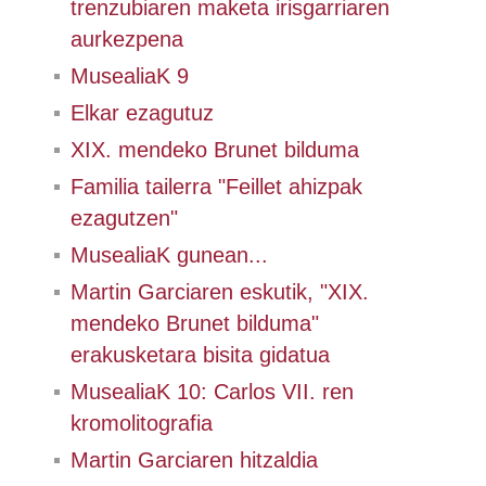
trenzubiaren maketa irisgarriaren
aurkezpena
MusealiaK 9
Elkar ezagutuz
XIX. mendeko Brunet bilduma
Familia tailerra "Feillet ahizpak
ezagutzen"
MusealiaK gunean...
Martin Garciaren eskutik, "XIX.
mendeko Brunet bilduma"
erakusketara bisita gidatua
MusealiaK 10: Carlos VII. ren
kromolitografia
Martin Garciaren hitzaldia