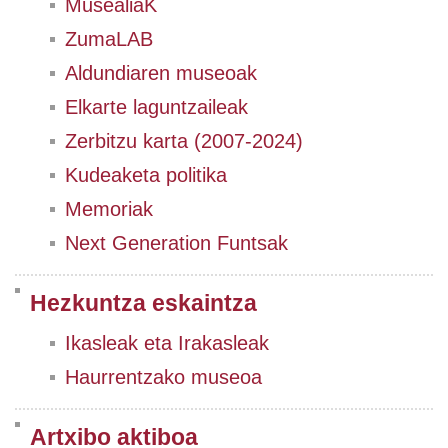
MusealiaK
ZumaLAB
Aldundiaren museoak
Elkarte laguntzaileak
Zerbitzu karta (2007-2024)
Kudeaketa politika
Memoriak
Next Generation Funtsak
Hezkuntza eskaintza
Ikasleak eta Irakasleak
Haurrentzako museoa
Artxibo aktiboa