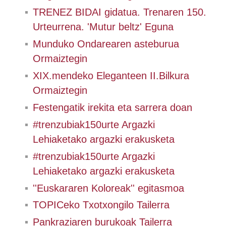
TRENEZ BIDAI gidatua. Trenaren 150.
Urteurrena. 'Mutur beltz' Eguna
Munduko Ondarearen asteburua
Ormaiztegin
XIX.mendeko Eleganteen II.Bilkura
Ormaiztegin
Festengatik irekita eta sarrera doan
#trenzubiak150urte Argazki
Lehiaketako argazki erakusketa
#trenzubiak150urte Argazki
Lehiaketako argazki erakusketa
''Euskararen Koloreak'' egitasmoa
TOPICeko Txotxongilo Tailerra
Pankraziaren burukoak Tailerra