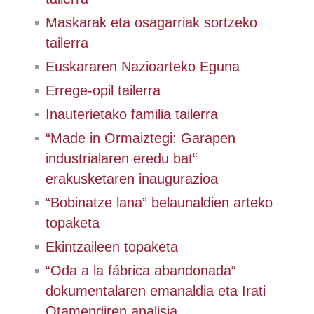
Maskarak eta osagarriak sortzeko
tailerra
Euskararen Nazioarteko Eguna
Errege-opil tailerra
Inauterietako familia tailerra
“Made in Ormaiztegi: Garapen
industrialaren eredu bat“
erakusketaren inaugurazioa
“Bobinatze lana” belaunaldien arteko
topaketa
Ekintzaileen topaketa
“Oda a la fábrica abandonada“
dokumentalaren emanaldia eta Irati
Otamendiren analisia