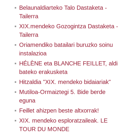
Belaunaldiarteko Talo Dastaketa -
Tailerra
XIX.mendeko Gozogintza Dastaketa -
Tailerra
Oriamendiko batailari buruzko soinu
instalazioa
HÉLÈNE eta BLANCHE FEILLET, aldi
bateko erakusketa
Hitzaldia "XIX. mendeko bidaiariak"
Mutiloa-Ormaiztegi 5. Bide berde
eguna
Feillet ahizpen beste altxorrak!
XIX. mendeko esploratzaileak. LE
TOUR DU MONDE