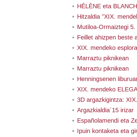
HÉLÈNE eta BLANCHE 
Hitzaldia "XIX. mendek
Mutiloa-Ormaiztegi 5.
Feillet ahizpen beste a
XIX. mendeko esplo
Marraztu piknikean
Marraztu piknikean
Henningsenen liburua
XIX. mendeko ELEGA
3D argazkigintza: XIX.
Argazkialdia´15 irizar
Españolamendi eta Ze
Ipuin kontaketa eta g