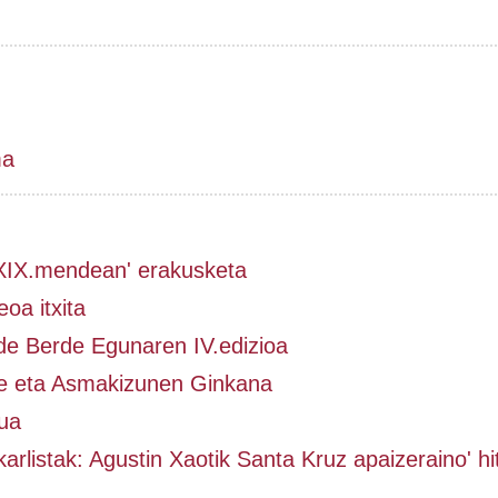
ma
 XIX.mendean' erakusketa
oa itxita
de Berde Egunaren IV.edizioa
e eta Asmakizunen Ginkana
ua
karlistak: Agustin Xaotik Santa Kruz apaizeraino' hi