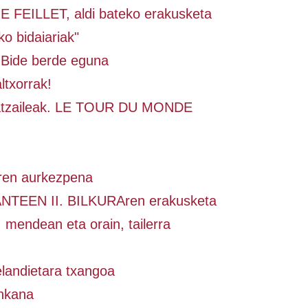
FEILLET, aldi bateko erakusketa
o bidaiariak"
 Bide berde eguna
ltxorrak!
ratzaileak. LE TOUR DU MONDE
ren aurkezpena
NTEEN II. BILKURAren erakusketa
 mendean eta orain, tailerra
landietara txangoa
inkana