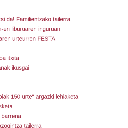
si da! Familientzako tailerra
-en liburuaren inguruan
aren urteurren FESTA
a itxita
anak ikusgai
iak 150 urte" argazki lehiaketa
sketa
 barrena
zogintza tailerra