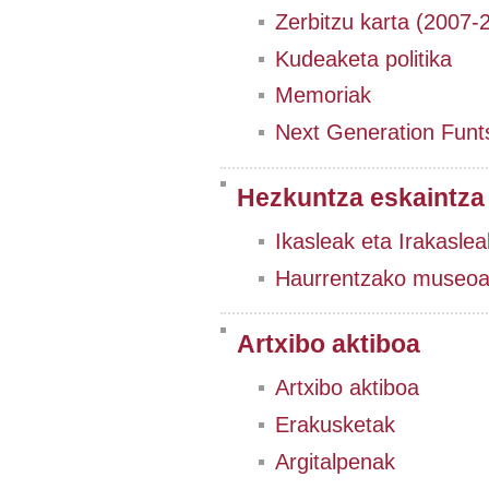
Zerbitzu karta (2007-
Kudeaketa politika
Memoriak
Next Generation Funt
Hezkuntza eskaintza
Ikasleak eta Irakaslea
Haurrentzako museo
Artxibo aktiboa
Artxibo aktiboa
Erakusketak
Argitalpenak