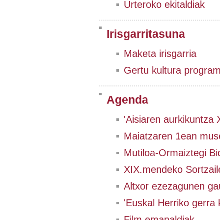
Urteroko ekitaldiak
Irisgarritasuna
Maketa irisgarria
Gertu kultura progra
Agenda
'Aisiaren aurkikuntza
Maiatzaren 1ean muse
Mutiloa-Ormaiztegi Bi
XIX.mendeko Sortzail
Altxor ezezagunen ga
'Euskal Herriko gerra 
Film emanaldiak