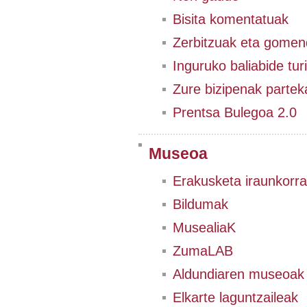
Bisita komentatuak
Zerbitzuak eta gomen
Inguruko baliabide tur
Zure bizipenak partek
Prentsa Bulegoa 2.0
Museoa
Erakusketa iraunkorra
Bildumak
MusealiaK
ZumaLAB
Aldundiaren museoak
Elkarte laguntzaileak