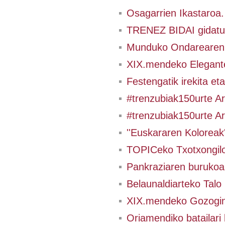
Osagarrien Ikastaroa
TRENEZ BIDAI gidatua
Munduko Ondarearen 
XIX.mendeko Elegante
Festengatik irekita et
#trenzubiak150urte Ar
#trenzubiak150urte Ar
''Euskararen Koloreak
TOPICeko Txotxongilo
Pankraziaren burukoak
Belaunaldiarteko Talo 
XIX.mendeko Gozogint
Oriamendiko batailari 