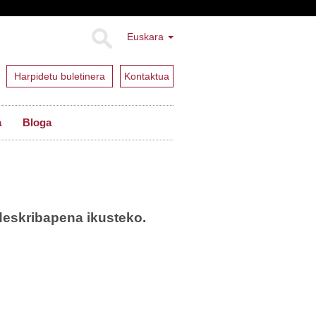
Euskara
Harpidetu buletinera
Kontaktua
a
Bloga
deskribapena ikusteko.