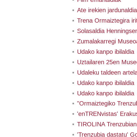
Ate irekien jardunaldia
Trena Ormaiztegira irit
Solasaldia Henningsen
Zumalakarregi Museo
Udako kanpo ibilaldia
Uztailaren 25en Museo
Udaleku taldeen artel
Udako kanpo ibilaldia
Udako kanpo ibilaldia
"Ormaiztegiko Trenzub
'enTRENvistas' Eraku
TIROLINA Trenzubian
'Trenzubia dastatu' Go