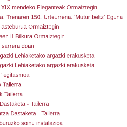
. XIX.mendeko Eleganteak Ormaiztegin
. Trenaren 150. Urteurrena. 'Mutur beltz' Eguna
asteburua Ormaiztegin
en II.Bilkura Ormaiztegin
a sarrera doan
gazki Lehiaketako argazki erakusketa
gazki Lehiaketako argazki erakusketa
'' egitasmoa
 Tailerra
 Tailerra
Dastaketa - Tailerra
za Dastaketa - Tailerra
buruzko soinu instalazioa