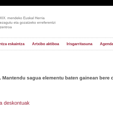
XIX. mendeko Euskal Herria
ezagutu eta gozatzeko erreferentzi
zentroa
tza eskaintza
Artxibo aktiboa
Irisgarritasuna
Agend
a. Mantendu sagua elementu baten gainean bere 
eta deskontuak