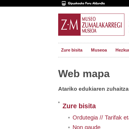
Zure bisita
Museoa
Hezkun
Web mapa
Atariko edukiaren zuhaitz
Zure bisita
Ordutegia // Tarifak 
Non gaude