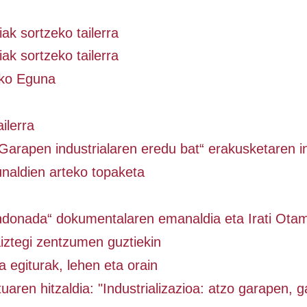
ak sortzeko tailerra
ak sortzeko tailerra
eko Eguna
ailerra
Garapen industrialaren eredu bat“ erakusketaren 
unaldien arteko topaketa
ndonada“ dokumentalaren emanaldia eta Irati Otam
aiztegi zentzumen guztiekin
ia egiturak, lehen eta orain
uaren hitzaldia: "Industrializazioa: atzo garapen, g