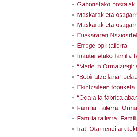
Gabonetako postalak
Maskarak eta osagarri
Maskarak eta osagarri
Euskararen Nazioart
Errege-opil tailerra
Inauterietako familia t
“Made in Ormaiztegi: 
“Bobinatze lana” bela
Ekintzaileen topaketa
“Oda a la fábrica aba
Familia Tailerra. Orm
Familia tailerra. Famil
Irati Otamendi arkitekt