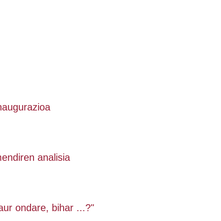
inaugurazioa
endiren analisia
aur ondare, bihar ...?"