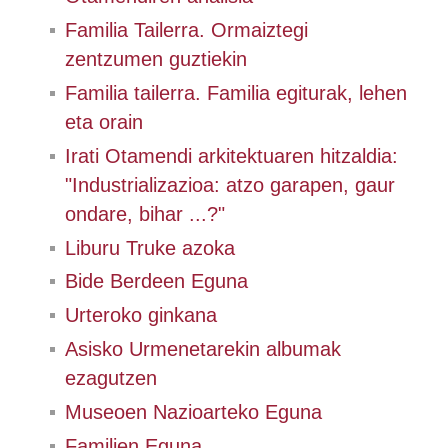
Familia Tailerra. Ormaiztegi
zentzumen guztiekin
Familia tailerra. Familia egiturak, lehen
eta orain
Irati Otamendi arkitektuaren hitzaldia:
"Industrializazioa: atzo garapen, gaur
ondare, bihar ...?"
Liburu Truke azoka
Bide Berdeen Eguna
Urteroko ginkana
Asisko Urmenetarekin albumak
ezagutzen
Museoen Nazioarteko Eguna
Familien Eguna