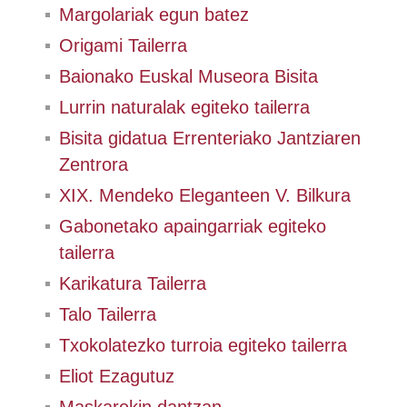
Margolariak egun batez
Origami Tailerra
Baionako Euskal Museora Bisita
Lurrin naturalak egiteko tailerra
Bisita gidatua Errenteriako Jantziaren
Zentrora
XIX. Mendeko Eleganteen V. Bilkura
Gabonetako apaingarriak egiteko
tailerra
Karikatura Tailerra
Talo Tailerra
Txokolatezko turroia egiteko tailerra
Eliot Ezagutuz