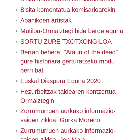
Bisita komentatua komisarioarekin
Abanikoen artistak
Mutiloa-Ormaiztegi bide berde eguna
SORTU ZURE TXOTXONGILOA
Bertan behera: "Ataun of the dead"
gure historiara gerturatzeko modu
berri bat
Euskal Diaspora Eguna 2020
Hezurbeltzak taldearen kontzertua
Ormaiztegin
Zurrumurruen aurkako informazio-
saioen zikloa. Gorka Moreno
Zurrumurruen aurkako informazio-
saioen zikloa. Jon Maia