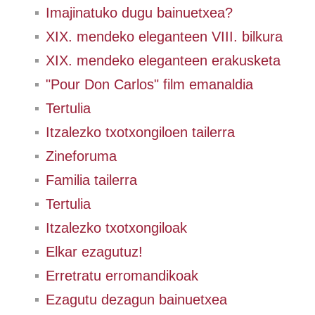
Imajinatuko dugu bainuetxea?
XIX. mendeko eleganteen VIII. bilkura
XIX. mendeko eleganteen erakusketa
"Pour Don Carlos" film emanaldia
Tertulia
Itzalezko txotxongiloen tailerra
Zineforuma
Familia tailerra
Tertulia
Itzalezko txotxongiloak
Elkar ezagutuz!
Erretratu erromandikoak
Ezagutu dezagun bainuetxea