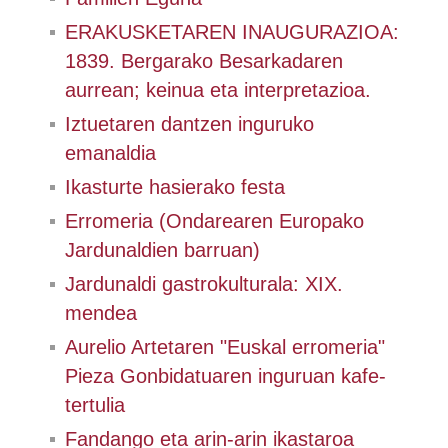
ERAKUSKETAREN INAUGURAZIOA:
1839. Bergarako Besarkadaren
aurrean; keinua eta interpretazioa.
Iztuetaren dantzen inguruko
emanaldia
Ikasturte hasierako festa
Erromeria (Ondarearen Europako
Jardunaldien barruan)
Jardunaldi gastrokulturala: XIX.
mendea
Aurelio Artetaren "Euskal erromeria"
Pieza Gonbidatuaren inguruan kafe-
tertulia
Fandango eta arin-arin ikastaroa