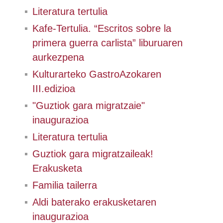
Literatura tertulia
Kafe-Tertulia. “Escritos sobre la
primera guerra carlista” liburuaren
aurkezpena
Kulturarteko GastroAzokaren
III.edizioa
"Guztiok gara migratzaie"
inaugurazioa
Literatura tertulia
Guztiok gara migratzaileak!
Erakusketa
Familia tailerra
Aldi baterako erakusketaren
inaugurazioa