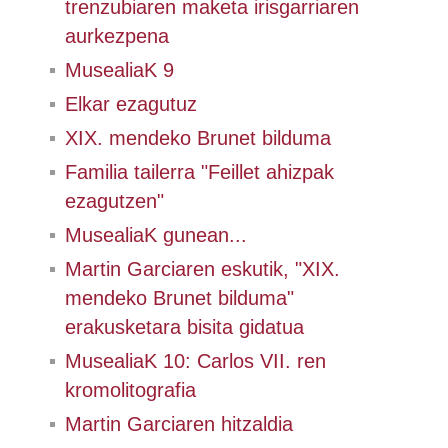
trenzubiaren maketa irisgarriaren
aurkezpena
MusealiaK 9
Elkar ezagutuz
XIX. mendeko Brunet bilduma
Familia tailerra "Feillet ahizpak
ezagutzen"
MusealiaK gunean...
Martin Garciaren eskutik, "XIX.
mendeko Brunet bilduma"
erakusketara bisita gidatua
MusealiaK 10: Carlos VII. ren
kromolitografia
Martin Garciaren hitzaldia