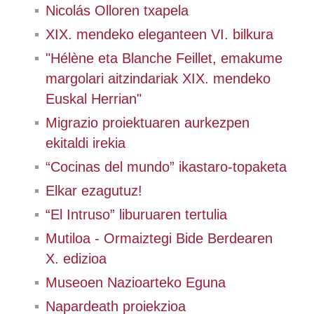
Nicolás Olloren txapela
XIX. mendeko eleganteen VI. bilkura
"Hélène eta Blanche Feillet, emakume
margolari aitzindariak XIX. mendeko
Euskal Herrian"
Migrazio proiektuaren aurkezpen
ekitaldi irekia
“Cocinas del mundo” ikastaro-topaketa
Elkar ezagutuz!
“El Intruso” liburuaren tertulia
Mutiloa - Ormaiztegi Bide Berdearen
X. edizioa
Museoen Nazioarteko Eguna
Napardeath proiekzioa