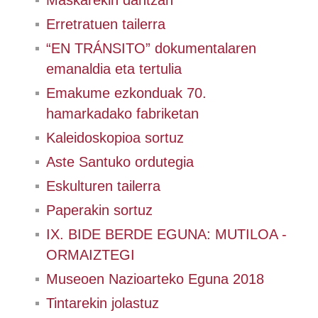
Maskarekin dantzan
Erretratuen tailerra
“EN TRÁNSITO” dokumentalaren
emanaldia eta tertulia
Emakume ezkonduak 70.
hamarkadako fabriketan
Kaleidoskopioa sortuz
Aste Santuko ordutegia
Eskulturen tailerra
Paperakin sortuz
IX. BIDE BERDE EGUNA: MUTILOA -
ORMAIZTEGI
Museoen Nazioarteko Eguna 2018
Tintarekin jolastuz