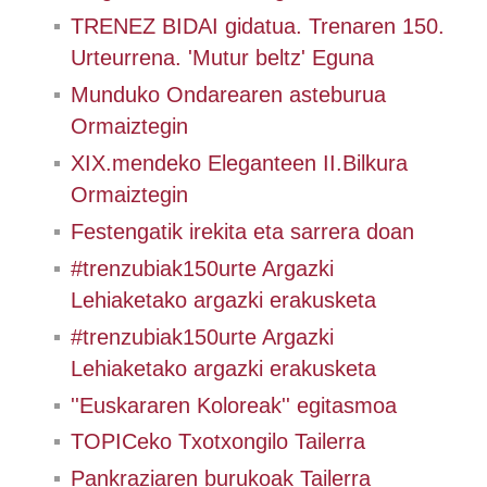
TRENEZ BIDAI gidatua. Trenaren 150.
Urteurrena. 'Mutur beltz' Eguna
Munduko Ondarearen asteburua
Ormaiztegin
XIX.mendeko Eleganteen II.Bilkura
Ormaiztegin
Festengatik irekita eta sarrera doan
#trenzubiak150urte Argazki
Lehiaketako argazki erakusketa
#trenzubiak150urte Argazki
Lehiaketako argazki erakusketa
''Euskararen Koloreak'' egitasmoa
TOPICeko Txotxongilo Tailerra
Pankraziaren burukoak Tailerra