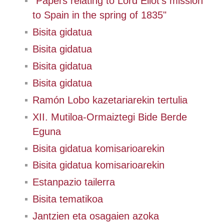
"Papers relating to Lord Eliot's mission
to Spain in the spring of 1835"
Bisita gidatua
Bisita gidatua
Bisita gidatua
Bisita gidatua
Ramón Lobo kazetariarekin tertulia
XII. Mutiloa-Ormaiztegi Bide Berde
Eguna
Bisita gidatua komisarioarekin
Bisita gidatua komisarioarekin
Estanpazio tailerra
Bisita tematikoa
Jantzien eta osagaien azoka