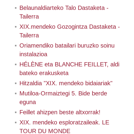
Belaunaldiarteko Talo Dastaketa -
Tailerra
XIX.mendeko Gozogintza Dastaketa -
Tailerra
Oriamendiko batailari buruzko soinu
instalazioa
HÉLÈNE eta BLANCHE FEILLET, aldi
bateko erakusketa
Hitzaldia "XIX. mendeko bidaiariak"
Mutiloa-Ormaiztegi 5. Bide berde
eguna
Feillet ahizpen beste altxorrak!
XIX. mendeko esploratzaileak. LE
TOUR DU MONDE