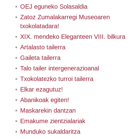
OEJ eguneko Solasaldia
Zatoz Zumalakarregi Museoaren
txokolatadara!
XIX. mendeko Eleganteen VIII. bilkura
Artalasto tailerra
Gaileta tailerra
Talo tailer intergenerazioanal
Txokolatezko turroi tailerra
Elkar ezagutuz!
Abanikoak egiten!
Maskarekin dantzan
Emakume zientzialariak
Munduko sukaldaritza