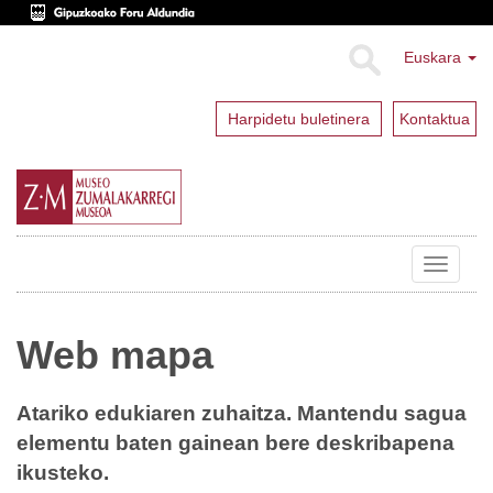
Euskara
Harpidetu buletinera
Kontaktua
Toggle
navigat
Web mapa
Atariko edukiaren zuhaitza. Mantendu sagua
elementu baten gainean bere deskribapena
ikusteko.