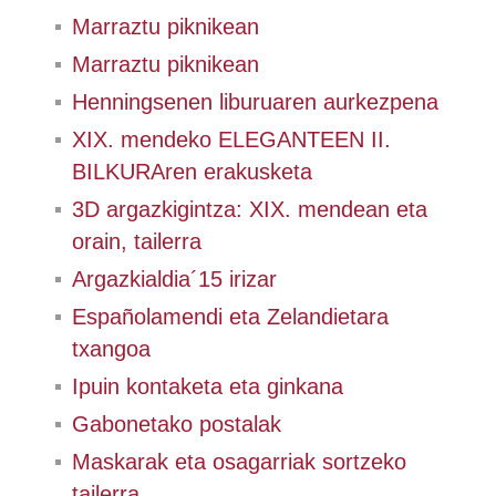
Marraztu piknikean
Marraztu piknikean
Henningsenen liburuaren aurkezpena
XIX. mendeko ELEGANTEEN II.
BILKURAren erakusketa
3D argazkigintza: XIX. mendean eta
orain, tailerra
Argazkialdia´15 irizar
Españolamendi eta Zelandietara
txangoa
Ipuin kontaketa eta ginkana
Gabonetako postalak
Maskarak eta osagarriak sortzeko
tailerra