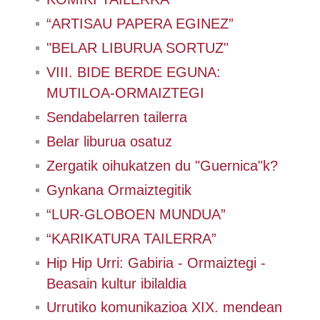
“ARTISAU PAPERA EGINEZ”
"BELAR LIBURUA SORTUZ"
VIII. BIDE BERDE EGUNA:
MUTILOA-ORMAIZTEGI
Sendabelarren tailerra
Belar liburua osatuz
Zergatik oihukatzen du "Guernica"k?
Gynkana Ormaiztegitik
“LUR-GLOBOEN MUNDUA”
“KARIKATURA TAILERRA”
Hip Hip Urri: Gabiria - Ormaiztegi -
Beasain kultur ibilaldia
Urrutiko komunikazioa XIX. mendean