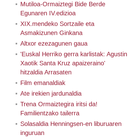
Mutiloa-Ormaiztegi Bide Berde
Egunaren IV.edizioa
XIX.mendeko Sortzaile eta
Asmakizunen Ginkana
Altxor ezezagunen gaua
'Euskal Herriko gerra karlistak: Agustin
Xaotik Santa Kruz apaizeraino'
hitzaldia Arrasaten
Film emanaldiak
Ate irekien jardunaldia
Trena Ormaiztegira iritsi da!
Familientzako tailerra
Solasaldia Henningsen-en liburuaren
inguruan