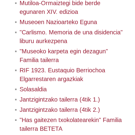
Mutiloa-Ormaiztegi bide berde
egunaren XIV. edizioa
Museoen Nazioarteko Eguna
"Carlismo. Memoria de una disidencia"
liburu aurkezpena
"Museoko karpeta egin dezagun"
Familia tailerra
RIF 1923. Eustaquio Berriochoa
Elgarrestaren argazkiak
Solasaldia
Jantzigintzako tailerra (4tik 1.)
Jantzigintzako tailerra (4tik 2.)
"Has gaitezen txokolatearekin" Familia
tailerra BETETA