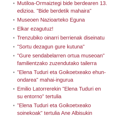
Mutiloa-Ormaiztegi bide berdearen 13.
edizioa. "Bide berdetik mahaira"
Museoen Nazioarteko Eguna
Elkar ezagutuz!
Trenzubiko oinarri berrienak diseinatu
"Sortu dezagun gure kutuna"
"Gure sendabelarren ortua museoan"
familientzako zuzendutako tailerra
"Elena Tuduri eta Goikoetxeako ehun-
ondarea" mahai-ingurua
Emilio Latorrerekin "Elena Tuduri en
su entorno" tertulia
"Elena Tuduri eta Goikoetxeako
soinekoak" tertulia Ane Albisukin