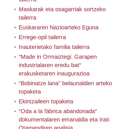
Maskarak eta osagarriak sortzeko
tailerra
Euskararen Nazioarteko Eguna
Errege-opil tailerra
Inauterietako familia tailerra
“Made in Ormaiztegi: Garapen
industrialaren eredu bat“
erakusketaren inaugurazioa
“Bobinatze lana” belaunaldien arteko
topaketa
Ekintzaileen topaketa
“Oda a la fábrica abandonada“
dokumentalaren emanaldia eta Irati
Otamendiren analisia