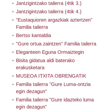
Jantzigintzako tailerra (4tik 3.)
Jantzigintzako tailerra (4tik 4.)
"Eustaquioren argazkiak aztertzen"
Familia tailerra
Bertso kantaldia
"Gure ortua zaintzen" Familia tailerra
Eleganteen Eguna Ormaiztegin
Bisita gidatua aldi baterako
erakusketara
MUSEOA ITXITA OBRENGATIK
Familia tailerra "Gure Luma-ontzia
egin dezagun"
Familia tailerra "Gure idazteko luma
egin dezagun"