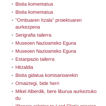
Bisita komentatua
Bisita komentatua
"Ombuaren Itzala" proiektuaren
aurkezpena
Serigrafia tailerra
Museoen Nazioarteko Eguna
Museoen Nazioarteko Eguna
Estanpazio tailerra
Hitzaldia
Bisita gidatua komisarioarekin
Omaiztegi, bide herri
Mikel Alberdik, bere liburua aurkeztuko
du