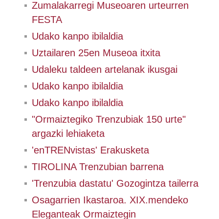
Zumalakarregi Museoaren urteurren
FESTA
Udako kanpo ibilaldia
Uztailaren 25en Museoa itxita
Udaleku taldeen artelanak ikusgai
Udako kanpo ibilaldia
Udako kanpo ibilaldia
"Ormaiztegiko Trenzubiak 150 urte"
argazki lehiaketa
'enTRENvistas' Erakusketa
TIROLINA Trenzubian barrena
'Trenzubia dastatu' Gozogintza tailerra
Osagarrien Ikastaroa. XIX.mendeko
Eleganteak Ormaiztegin