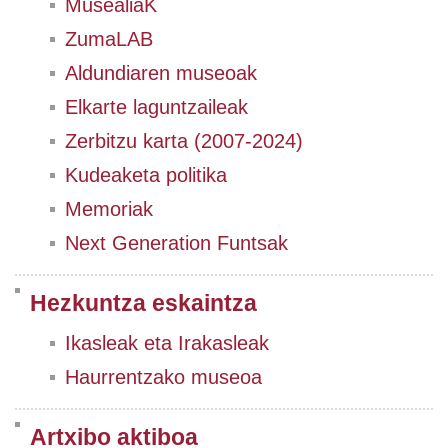
MusealiaK
ZumaLAB
Aldundiaren museoak
Elkarte laguntzaileak
Zerbitzu karta (2007-2024)
Kudeaketa politika
Memoriak
Next Generation Funtsak
Hezkuntza eskaintza
Ikasleak eta Irakasleak
Haurrentzako museoa
Artxibo aktiboa