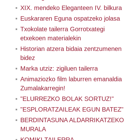
XIX. mendeko Eleganteen IV. bilkura
Euskararen Eguna ospatzeko jolasa
Txokolate tailerra Gorrotxategi
etxekoen materialekin
Historian atzera bidaia zentzumenen
bidez
Marka utziz: zigiluen tailerra
Animaziozko film laburren emanaldia
Zumalakarregin!
"ELURREZKO BOLAK SORTUZ!"
"ESPLORATZAILEAK EGUN BATEZ"
BERDINTASUNA ALDARRIKATZEKO
MURALA
KOMIKI TAILERRA