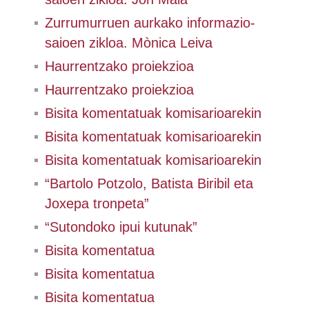
Zurrumurruen aurkako informazio-
saioen zikloa. Mònica Leiva
Haurrentzako proiekzioa
Haurrentzako proiekzioa
Bisita komentatuak komisarioarekin
Bisita komentatuak komisarioarekin
Bisita komentatuak komisarioarekin
“Bartolo Potzolo, Batista Biribil eta
Joxepa tronpeta”
“Sutondoko ipui kutunak”
Bisita komentatua
Bisita komentatua
Bisita komentatua