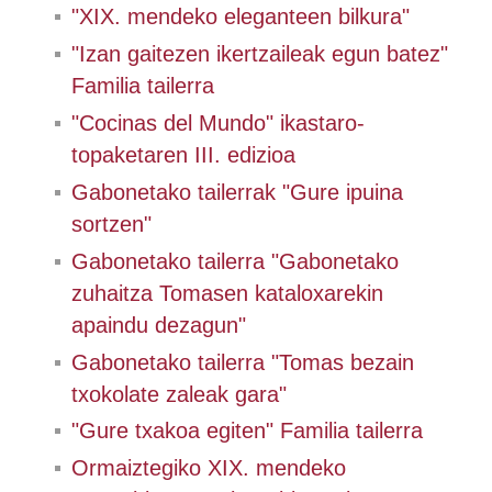
"XIX. mendeko eleganteen bilkura"
"Izan gaitezen ikertzaileak egun batez"
Familia tailerra
"Cocinas del Mundo" ikastaro-
topaketaren III. edizioa
Gabonetako tailerrak "Gure ipuina
sortzen"
Gabonetako tailerra "Gabonetako
zuhaitza Tomasen kataloxarekin
apaindu dezagun"
Gabonetako tailerra "Tomas bezain
txokolate zaleak gara"
"Gure txakoa egiten" Familia tailerra
Ormaiztegiko XIX. mendeko