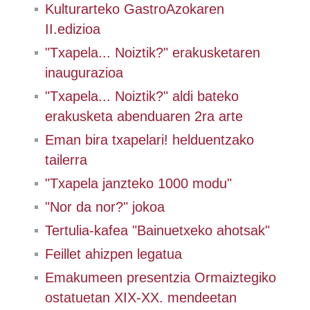
Kulturarteko GastroAzokaren
II.edizioa
"Txapela... Noiztik?" erakusketaren
inaugurazioa
"Txapela... Noiztik?" aldi bateko
erakusketa abenduaren 2ra arte
Eman bira txapelari! helduentzako
tailerra
"Txapela janzteko 1000 modu"
"Nor da nor?" jokoa
Tertulia-kafea "Bainuetxeko ahotsak"
Feillet ahizpen legatua
Emakumeen presentzia Ormaiztegiko
ostatuetan XIX-XX. mendeetan