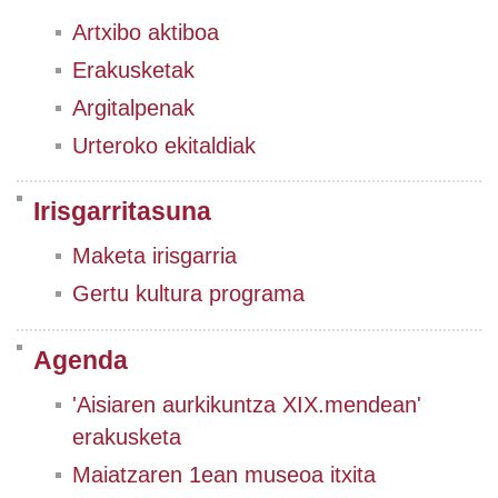
Artxibo aktiboa
Erakusketak
Argitalpenak
Urteroko ekitaldiak
Irisgarritasuna
Maketa irisgarria
Gertu kultura programa
Agenda
'Aisiaren aurkikuntza XIX.mendean'
erakusketa
Maiatzaren 1ean museoa itxita