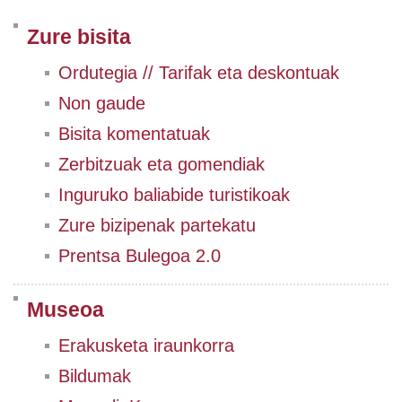
Zure bisita
Ordutegia // Tarifak eta deskontuak
Non gaude
Bisita komentatuak
Zerbitzuak eta gomendiak
Inguruko baliabide turistikoak
Zure bizipenak partekatu
Prentsa Bulegoa 2.0
Museoa
Erakusketa iraunkorra
Bildumak