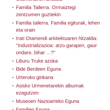
Familia Tailerra. Ormaiztegi
zentzumen guztiekin
Familia tailerra. Familia egiturak, lehen
eta orain
Irati Otamendi arkitektuaren hitzaldia:
"Industrializazioa: atzo garapen, gaur
ondare, bihar ...?"
Liburu Truke azoka
Bide Berdeen Eguna
Urteroko ginkana
Asisko Urmenetarekin albumak
ezagutzen
Museoen Nazioarteko Eguna
Familien Eguna