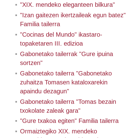
"XIX. mendeko eleganteen bilkura"
"Izan gaitezen ikertzaileak egun batez"
Familia tailerra
"Cocinas del Mundo" ikastaro-
topaketaren III. edizioa
Gabonetako tailerrak "Gure ipuina
sortzen"
Gabonetako tailerra "Gabonetako
zuhaitza Tomasen kataloxarekin
apaindu dezagun"
Gabonetako tailerra "Tomas bezain
txokolate zaleak gara"
"Gure txakoa egiten" Familia tailerra
Ormaiztegiko XIX. mendeko