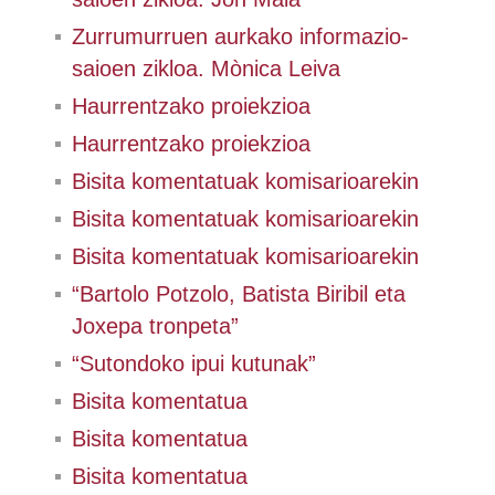
Zurrumurruen aurkako informazio-
saioen zikloa. Mònica Leiva
Haurrentzako proiekzioa
Haurrentzako proiekzioa
Bisita komentatuak komisarioarekin
Bisita komentatuak komisarioarekin
Bisita komentatuak komisarioarekin
“Bartolo Potzolo, Batista Biribil eta
Joxepa tronpeta”
“Sutondoko ipui kutunak”
Bisita komentatua
Bisita komentatua
Bisita komentatua