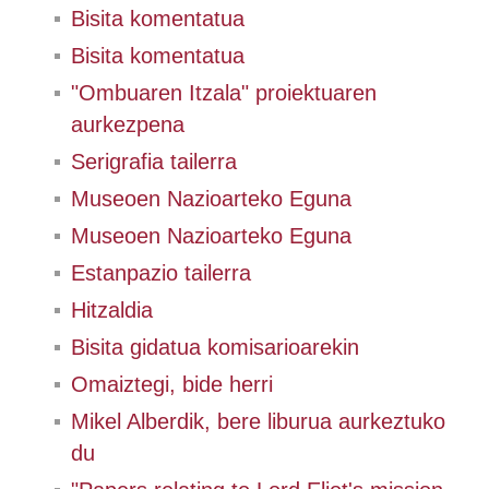
Bisita komentatua
Bisita komentatua
"Ombuaren Itzala" proiektuaren
aurkezpena
Serigrafia tailerra
Museoen Nazioarteko Eguna
Museoen Nazioarteko Eguna
Estanpazio tailerra
Hitzaldia
Bisita gidatua komisarioarekin
Omaiztegi, bide herri
Mikel Alberdik, bere liburua aurkeztuko
du