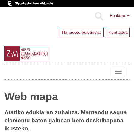
Euskara
Harpidetu buletinera
Kontaktua
Toggle
navigat
Web mapa
Atariko edukiaren zuhaitza. Mantendu sagua
elementu baten gainean bere deskribapena
ikusteko.