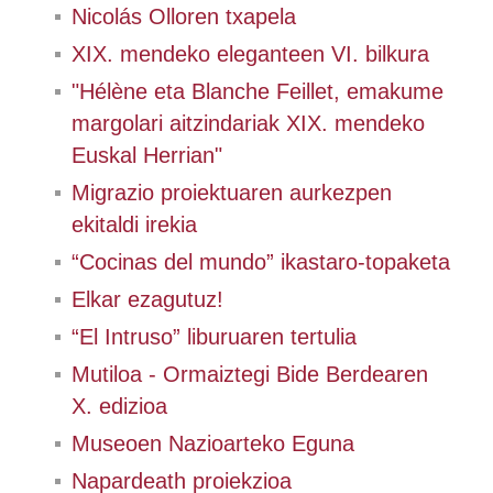
Nicolás Olloren txapela
XIX. mendeko eleganteen VI. bilkura
"Hélène eta Blanche Feillet, emakume
margolari aitzindariak XIX. mendeko
Euskal Herrian"
Migrazio proiektuaren aurkezpen
ekitaldi irekia
“Cocinas del mundo” ikastaro-topaketa
Elkar ezagutuz!
“El Intruso” liburuaren tertulia
Mutiloa - Ormaiztegi Bide Berdearen
X. edizioa
Museoen Nazioarteko Eguna
Napardeath proiekzioa