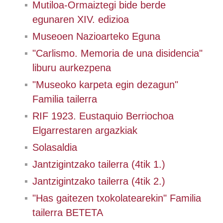
Mutiloa-Ormaiztegi bide berde
egunaren XIV. edizioa
Museoen Nazioarteko Eguna
"Carlismo. Memoria de una disidencia"
liburu aurkezpena
"Museoko karpeta egin dezagun"
Familia tailerra
RIF 1923. Eustaquio Berriochoa
Elgarrestaren argazkiak
Solasaldia
Jantzigintzako tailerra (4tik 1.)
Jantzigintzako tailerra (4tik 2.)
"Has gaitezen txokolatearekin" Familia
tailerra BETETA