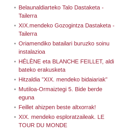
Belaunaldiarteko Talo Dastaketa -
Tailerra
XIX.mendeko Gozogintza Dastaketa -
Tailerra
Oriamendiko batailari buruzko soinu
instalazioa
HÉLÈNE eta BLANCHE FEILLET, aldi
bateko erakusketa
Hitzaldia "XIX. mendeko bidaiariak"
Mutiloa-Ormaiztegi 5. Bide berde
eguna
Feillet ahizpen beste altxorrak!
XIX. mendeko esploratzaileak. LE
TOUR DU MONDE