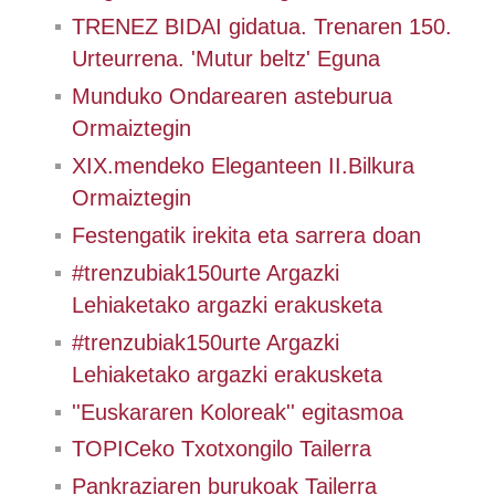
TRENEZ BIDAI gidatua. Trenaren 150.
Urteurrena. 'Mutur beltz' Eguna
Munduko Ondarearen asteburua
Ormaiztegin
XIX.mendeko Eleganteen II.Bilkura
Ormaiztegin
Festengatik irekita eta sarrera doan
#trenzubiak150urte Argazki
Lehiaketako argazki erakusketa
#trenzubiak150urte Argazki
Lehiaketako argazki erakusketa
''Euskararen Koloreak'' egitasmoa
TOPICeko Txotxongilo Tailerra
Pankraziaren burukoak Tailerra