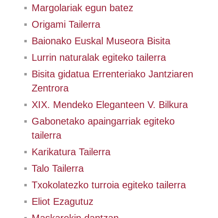
Margolariak egun batez
Origami Tailerra
Baionako Euskal Museora Bisita
Lurrin naturalak egiteko tailerra
Bisita gidatua Errenteriako Jantziaren
Zentrora
XIX. Mendeko Eleganteen V. Bilkura
Gabonetako apaingarriak egiteko
tailerra
Karikatura Tailerra
Talo Tailerra
Txokolatezko turroia egiteko tailerra
Eliot Ezagutuz