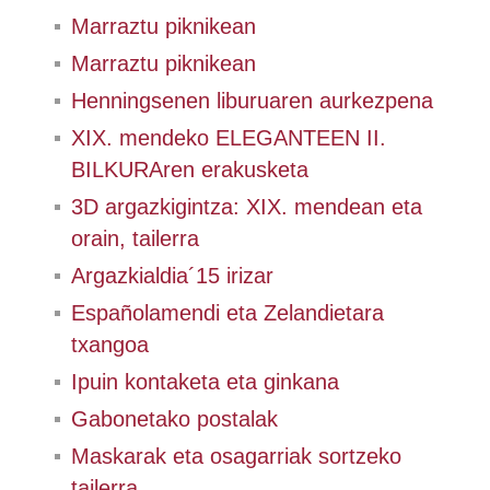
Marraztu piknikean
Marraztu piknikean
Henningsenen liburuaren aurkezpena
XIX. mendeko ELEGANTEEN II.
BILKURAren erakusketa
3D argazkigintza: XIX. mendean eta
orain, tailerra
Argazkialdia´15 irizar
Españolamendi eta Zelandietara
txangoa
Ipuin kontaketa eta ginkana
Gabonetako postalak
Maskarak eta osagarriak sortzeko
tailerra