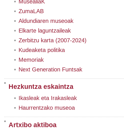
MusealiaK
ZumaLAB
Aldundiaren museoak
Elkarte laguntzaileak
Zerbitzu karta (2007-2024)
Kudeaketa politika
Memoriak
Next Generation Funtsak
Hezkuntza eskaintza
Ikasleak eta Irakasleak
Haurrentzako museoa
Artxibo aktiboa