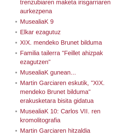
trenzubiaren maketa irisgarriaren
aurkezpena
MusealiaK 9
Elkar ezagutuz
XIX. mendeko Brunet bilduma
Familia tailerra "Feillet ahizpak
ezagutzen"
MusealiaK gunean...
Martin Garciaren eskutik, "XIX.
mendeko Brunet bilduma"
erakusketara bisita gidatua
MusealiaK 10: Carlos VII. ren
kromolitografia
Martin Garciaren hitzaldia