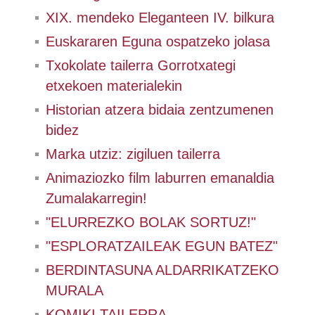
XIX. mendeko Eleganteen IV. bilkura
Euskararen Eguna ospatzeko jolasa
Txokolate tailerra Gorrotxategi
etxekoen materialekin
Historian atzera bidaia zentzumenen
bidez
Marka utziz: zigiluen tailerra
Animaziozko film laburren emanaldia
Zumalakarregin!
"ELURREZKO BOLAK SORTUZ!"
"ESPLORATZAILEAK EGUN BATEZ"
BERDINTASUNA ALDARRIKATZEKO
MURALA
KOMIKI TAILERRA