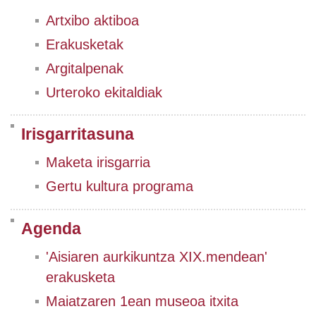
Artxibo aktiboa
Erakusketak
Argitalpenak
Urteroko ekitaldiak
Irisgarritasuna
Maketa irisgarria
Gertu kultura programa
Agenda
'Aisiaren aurkikuntza XIX.mendean'
erakusketa
Maiatzaren 1ean museoa itxita