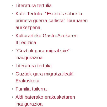
Literatura tertulia
Kafe-Tertulia. “Escritos sobre la
primera guerra carlista” liburuaren
aurkezpena
Kulturarteko GastroAzokaren
III.edizioa
"Guztiok gara migratzaie"
inaugurazioa
Literatura tertulia
Guztiok gara migratzaileak!
Erakusketa
Familia tailerra
Aldi baterako erakusketaren
inaugurazioa