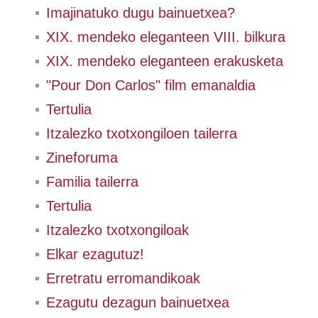
Imajinatuko dugu bainuetxea?
XIX. mendeko eleganteen VIII. bilkura
XIX. mendeko eleganteen erakusketa
"Pour Don Carlos" film emanaldia
Tertulia
Itzalezko txotxongiloen tailerra
Zineforuma
Familia tailerra
Tertulia
Itzalezko txotxongiloak
Elkar ezagutuz!
Erretratu erromandikoak
Ezagutu dezagun bainuetxea