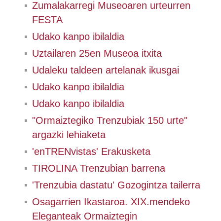
Zumalakarregi Museoaren urteurren
FESTA
Udako kanpo ibilaldia
Uztailaren 25en Museoa itxita
Udaleku taldeen artelanak ikusgai
Udako kanpo ibilaldia
Udako kanpo ibilaldia
"Ormaiztegiko Trenzubiak 150 urte"
argazki lehiaketa
'enTRENvistas' Erakusketa
TIROLINA Trenzubian barrena
'Trenzubia dastatu' Gozogintza tailerra
Osagarrien Ikastaroa. XIX.mendeko
Eleganteak Ormaiztegin