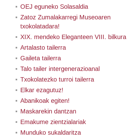
OEJ eguneko Solasaldia
Zatoz Zumalakarregi Museoaren
txokolatadara!
XIX. mendeko Eleganteen VIII. bilkura
Artalasto tailerra
Gaileta tailerra
Talo tailer intergenerazioanal
Txokolatezko turroi tailerra
Elkar ezagutuz!
Abanikoak egiten!
Maskarekin dantzan
Emakume zientzialariak
Munduko sukaldaritza