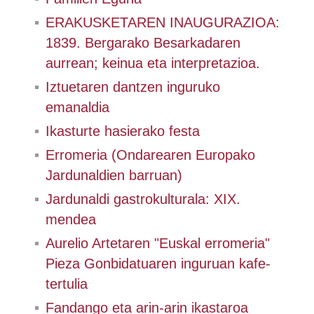
ERAKUSKETAREN INAUGURAZIOA:
1839. Bergarako Besarkadaren
aurrean; keinua eta interpretazioa.
Iztuetaren dantzen inguruko
emanaldia
Ikasturte hasierako festa
Erromeria (Ondarearen Europako
Jardunaldien barruan)
Jardunaldi gastrokulturala: XIX.
mendea
Aurelio Artetaren "Euskal erromeria"
Pieza Gonbidatuaren inguruan kafe-
tertulia
Fandango eta arin-arin ikastaroa