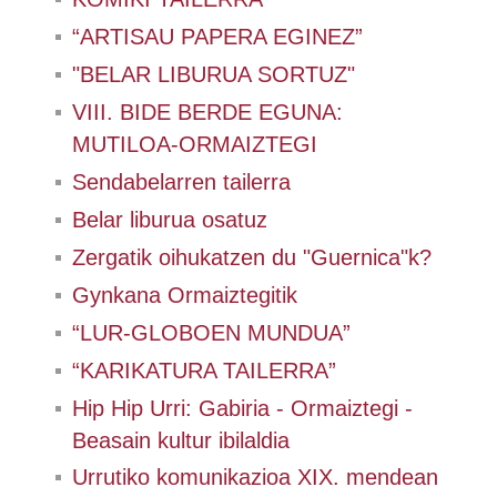
“ARTISAU PAPERA EGINEZ”
"BELAR LIBURUA SORTUZ"
VIII. BIDE BERDE EGUNA:
MUTILOA-ORMAIZTEGI
Sendabelarren tailerra
Belar liburua osatuz
Zergatik oihukatzen du "Guernica"k?
Gynkana Ormaiztegitik
“LUR-GLOBOEN MUNDUA”
“KARIKATURA TAILERRA”
Hip Hip Urri: Gabiria - Ormaiztegi -
Beasain kultur ibilaldia
Urrutiko komunikazioa XIX. mendean