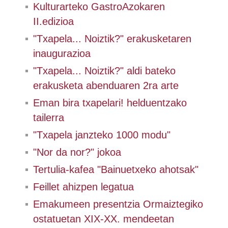
Kulturarteko GastroAzokaren
II.edizioa
"Txapela... Noiztik?" erakusketaren
inaugurazioa
"Txapela... Noiztik?" aldi bateko
erakusketa abenduaren 2ra arte
Eman bira txapelari! helduentzako
tailerra
"Txapela janzteko 1000 modu"
"Nor da nor?" jokoa
Tertulia-kafea "Bainuetxeko ahotsak"
Feillet ahizpen legatua
Emakumeen presentzia Ormaiztegiko
ostatuetan XIX-XX. mendeetan