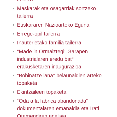
Maskarak eta osagarriak sortzeko
tailerra
Euskararen Nazioarteko Eguna
Errege-opil tailerra
Inauterietako familia tailerra
“Made in Ormaiztegi: Garapen
industrialaren eredu bat“
erakusketaren inaugurazioa
“Bobinatze lana” belaunaldien arteko
topaketa
Ekintzaileen topaketa
“Oda a la fábrica abandonada“
dokumentalaren emanaldia eta Irati
Otamendiren analisia