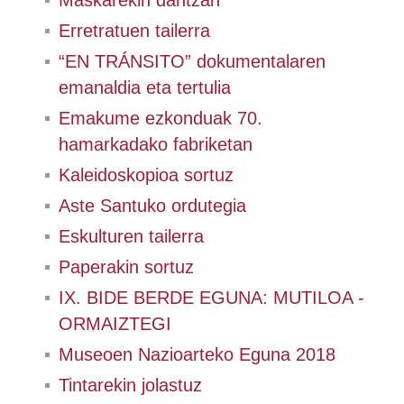
Maskarekin dantzan
Erretratuen tailerra
“EN TRÁNSITO” dokumentalaren
emanaldia eta tertulia
Emakume ezkonduak 70.
hamarkadako fabriketan
Kaleidoskopioa sortuz
Aste Santuko ordutegia
Eskulturen tailerra
Paperakin sortuz
IX. BIDE BERDE EGUNA: MUTILOA -
ORMAIZTEGI
Museoen Nazioarteko Eguna 2018
Tintarekin jolastuz