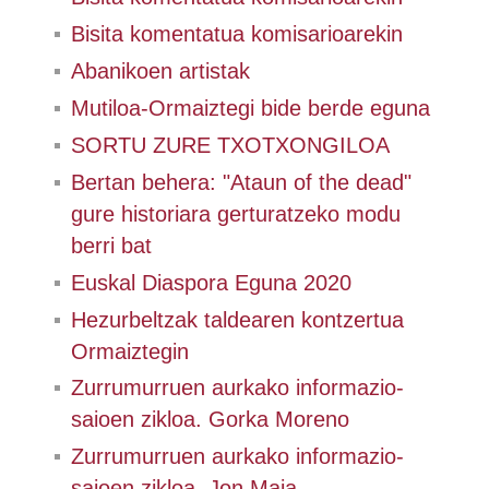
Bisita komentatua komisarioarekin
Abanikoen artistak
Mutiloa-Ormaiztegi bide berde eguna
SORTU ZURE TXOTXONGILOA
Bertan behera: "Ataun of the dead"
gure historiara gerturatzeko modu
berri bat
Euskal Diaspora Eguna 2020
Hezurbeltzak taldearen kontzertua
Ormaiztegin
Zurrumurruen aurkako informazio-
saioen zikloa. Gorka Moreno
Zurrumurruen aurkako informazio-
saioen zikloa. Jon Maia