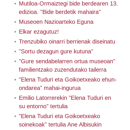
Mutiloa-Ormaiztegi bide berdearen 13.
edizioa. "Bide berdetik mahaira"
Museoen Nazioarteko Eguna
Elkar ezagutuz!
Trenzubiko oinarri berrienak diseinatu
"Sortu dezagun gure kutuna"
"Gure sendabelarren ortua museoan"
familientzako zuzendutako tailerra
"Elena Tuduri eta Goikoetxeako ehun-
ondarea" mahai-ingurua
Emilio Latorrerekin "Elena Tuduri en
su entorno" tertulia
"Elena Tuduri eta Goikoetxeako
soinekoak" tertulia Ane Albisukin