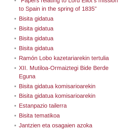
"Papers relating to Lord Eliot's mission
to Spain in the spring of 1835"
Bisita gidatua
Bisita gidatua
Bisita gidatua
Bisita gidatua
Ramón Lobo kazetariarekin tertulia
XII. Mutiloa-Ormaiztegi Bide Berde
Eguna
Bisita gidatua komisarioarekin
Bisita gidatua komisarioarekin
Estanpazio tailerra
Bisita tematikoa
Jantzien eta osagaien azoka