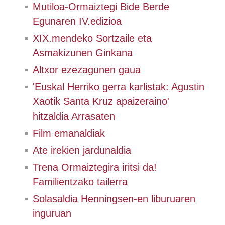
Mutiloa-Ormaiztegi Bide Berde
Egunaren IV.edizioa
XIX.mendeko Sortzaile eta
Asmakizunen Ginkana
Altxor ezezagunen gaua
'Euskal Herriko gerra karlistak: Agustin
Xaotik Santa Kruz apaizeraino'
hitzaldia Arrasaten
Film emanaldiak
Ate irekien jardunaldia
Trena Ormaiztegira iritsi da!
Familientzako tailerra
Solasaldia Henningsen-en liburuaren
inguruan