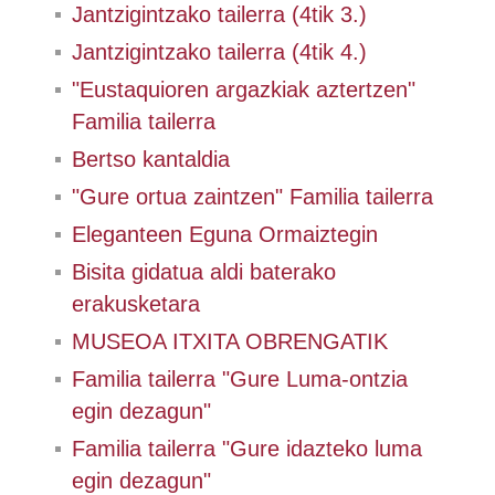
Jantzigintzako tailerra (4tik 3.)
Jantzigintzako tailerra (4tik 4.)
"Eustaquioren argazkiak aztertzen"
Familia tailerra
Bertso kantaldia
"Gure ortua zaintzen" Familia tailerra
Eleganteen Eguna Ormaiztegin
Bisita gidatua aldi baterako
erakusketara
MUSEOA ITXITA OBRENGATIK
Familia tailerra "Gure Luma-ontzia
egin dezagun"
Familia tailerra "Gure idazteko luma
egin dezagun"