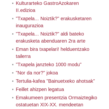
Kulturarteko GastroAzokaren
II.edizioa
"Txapela... Noiztik?" erakusketaren
inaugurazioa
"Txapela... Noiztik?" aldi bateko
erakusketa abenduaren 2ra arte
Eman bira txapelari! helduentzako
tailerra
"Txapela janzteko 1000 modu"
"Nor da nor?" jokoa
Tertulia-kafea "Bainuetxeko ahotsak"
Feillet ahizpen legatua
Emakumeen presentzia Ormaiztegiko
ostatuetan XIX-XX. mendeetan