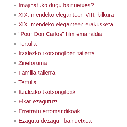
Imajinatuko dugu bainuetxea?
XIX. mendeko eleganteen VIII. bilkura
XIX. mendeko eleganteen erakusketa
"Pour Don Carlos" film emanaldia
Tertulia
Itzalezko txotxongiloen tailerra
Zineforuma
Familia tailerra
Tertulia
Itzalezko txotxongiloak
Elkar ezagutuz!
Erretratu erromandikoak
Ezagutu dezagun bainuetxea