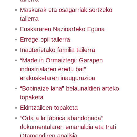
Maskarak eta osagarriak sortzeko
tailerra
Euskararen Nazioarteko Eguna
Errege-opil tailerra
Inauterietako familia tailerra
“Made in Ormaiztegi: Garapen
industrialaren eredu bat“
erakusketaren inaugurazioa
“Bobinatze lana” belaunaldien arteko
topaketa
Ekintzaileen topaketa
“Oda a la fábrica abandonada“
dokumentalaren emanaldia eta Irati
Otamendiren analisia