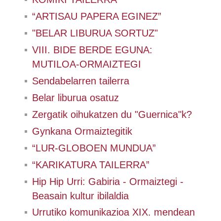
“ARTISAU PAPERA EGINEZ”
"BELAR LIBURUA SORTUZ"
VIII. BIDE BERDE EGUNA:
MUTILOA-ORMAIZTEGI
Sendabelarren tailerra
Belar liburua osatuz
Zergatik oihukatzen du "Guernica"k?
Gynkana Ormaiztegitik
“LUR-GLOBOEN MUNDUA”
“KARIKATURA TAILERRA”
Hip Hip Urri: Gabiria - Ormaiztegi -
Beasain kultur ibilaldia
Urrutiko komunikazioa XIX. mendean