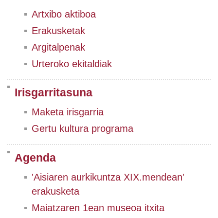
Artxibo aktiboa
Erakusketak
Argitalpenak
Urteroko ekitaldiak
Irisgarritasuna
Maketa irisgarria
Gertu kultura programa
Agenda
'Aisiaren aurkikuntza XIX.mendean'
erakusketa
Maiatzaren 1ean museoa itxita