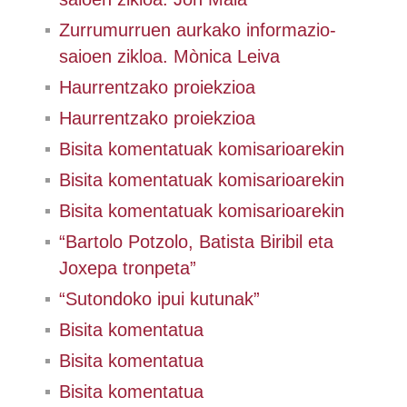
Zurrumurruen aurkako informazio-
saioen zikloa. Mònica Leiva
Haurrentzako proiekzioa
Haurrentzako proiekzioa
Bisita komentatuak komisarioarekin
Bisita komentatuak komisarioarekin
Bisita komentatuak komisarioarekin
“Bartolo Potzolo, Batista Biribil eta
Joxepa tronpeta”
“Sutondoko ipui kutunak”
Bisita komentatua
Bisita komentatua
Bisita komentatua