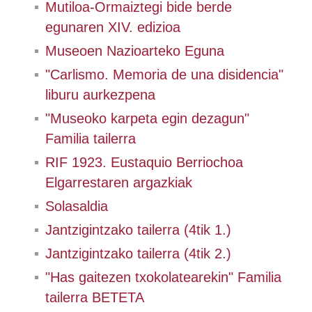
Mutiloa-Ormaiztegi bide berde
egunaren XIV. edizioa
Museoen Nazioarteko Eguna
"Carlismo. Memoria de una disidencia"
liburu aurkezpena
"Museoko karpeta egin dezagun"
Familia tailerra
RIF 1923. Eustaquio Berriochoa
Elgarrestaren argazkiak
Solasaldia
Jantzigintzako tailerra (4tik 1.)
Jantzigintzako tailerra (4tik 2.)
"Has gaitezen txokolatearekin" Familia
tailerra BETETA