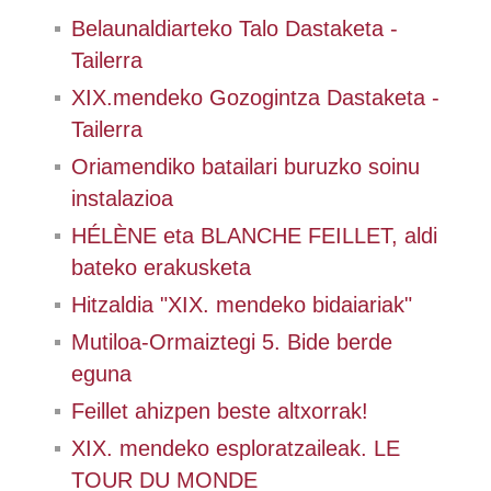
Belaunaldiarteko Talo Dastaketa -
Tailerra
XIX.mendeko Gozogintza Dastaketa -
Tailerra
Oriamendiko batailari buruzko soinu
instalazioa
HÉLÈNE eta BLANCHE FEILLET, aldi
bateko erakusketa
Hitzaldia "XIX. mendeko bidaiariak"
Mutiloa-Ormaiztegi 5. Bide berde
eguna
Feillet ahizpen beste altxorrak!
XIX. mendeko esploratzaileak. LE
TOUR DU MONDE