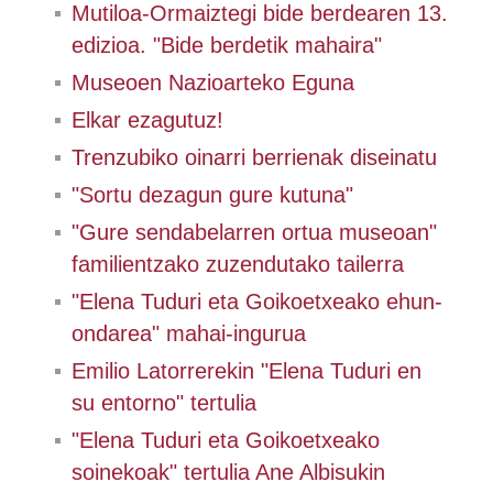
Mutiloa-Ormaiztegi bide berdearen 13.
edizioa. "Bide berdetik mahaira"
Museoen Nazioarteko Eguna
Elkar ezagutuz!
Trenzubiko oinarri berrienak diseinatu
"Sortu dezagun gure kutuna"
"Gure sendabelarren ortua museoan"
familientzako zuzendutako tailerra
"Elena Tuduri eta Goikoetxeako ehun-
ondarea" mahai-ingurua
Emilio Latorrerekin "Elena Tuduri en
su entorno" tertulia
"Elena Tuduri eta Goikoetxeako
soinekoak" tertulia Ane Albisukin