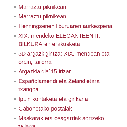
Marraztu piknikean
Marraztu piknikean
Henningsenen liburuaren aurkezpena
XIX. mendeko ELEGANTEEN II.
BILKURAren erakusketa
3D argazkigintza: XIX. mendean eta
orain, tailerra
Argazkialdia´15 irizar
Españolamendi eta Zelandietara
txangoa
Ipuin kontaketa eta ginkana
Gabonetako postalak
Maskarak eta osagarriak sortzeko
tailerra