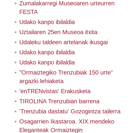
Zumalakarregi Museoaren urteurren
FESTA
Udako kanpo ibilaldia
Uztailaren 25en Museoa itxita
Udaleku taldeen artelanak ikusgai
Udako kanpo ibilaldia
Udako kanpo ibilaldia
"Ormaiztegiko Trenzubiak 150 urte"
argazki lehiaketa
'enTRENvistas' Erakusketa
TIROLINA Trenzubian barrena
'Trenzubia dastatu' Gozogintza tailerra
Osagarrien Ikastaroa. XIX.mendeko
Eleganteak Ormaiztegin