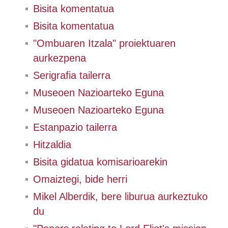
Bisita komentatua
Bisita komentatua
"Ombuaren Itzala" proiektuaren
aurkezpena
Serigrafia tailerra
Museoen Nazioarteko Eguna
Museoen Nazioarteko Eguna
Estanpazio tailerra
Hitzaldia
Bisita gidatua komisarioarekin
Omaiztegi, bide herri
Mikel Alberdik, bere liburua aurkeztuko
du