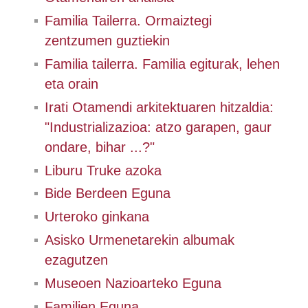
Familia Tailerra. Ormaiztegi
zentzumen guztiekin
Familia tailerra. Familia egiturak, lehen
eta orain
Irati Otamendi arkitektuaren hitzaldia:
"Industrializazioa: atzo garapen, gaur
ondare, bihar ...?"
Liburu Truke azoka
Bide Berdeen Eguna
Urteroko ginkana
Asisko Urmenetarekin albumak
ezagutzen
Museoen Nazioarteko Eguna
Familien Eguna