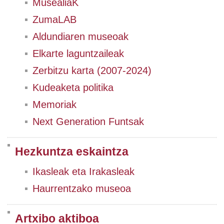
MusealiaK
ZumaLAB
Aldundiaren museoak
Elkarte laguntzaileak
Zerbitzu karta (2007-2024)
Kudeaketa politika
Memoriak
Next Generation Funtsak
Hezkuntza eskaintza
Ikasleak eta Irakasleak
Haurrentzako museoa
Artxibo aktiboa