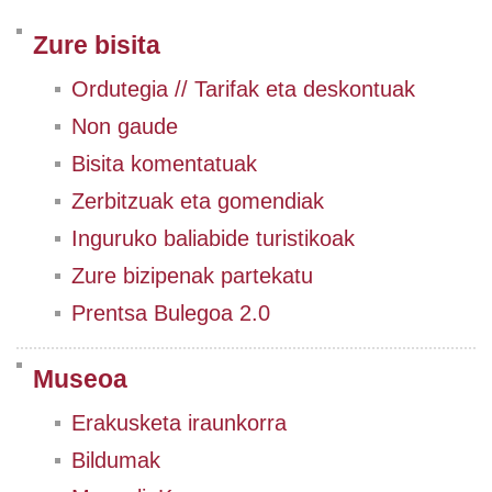
Zure bisita
Ordutegia // Tarifak eta deskontuak
Non gaude
Bisita komentatuak
Zerbitzuak eta gomendiak
Inguruko baliabide turistikoak
Zure bizipenak partekatu
Prentsa Bulegoa 2.0
Museoa
Erakusketa iraunkorra
Bildumak