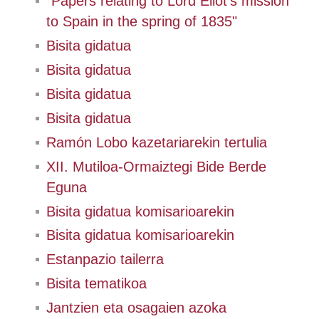
"Papers relating to Lord Eliot's mission
to Spain in the spring of 1835"
Bisita gidatua
Bisita gidatua
Bisita gidatua
Bisita gidatua
Ramón Lobo kazetariarekin tertulia
XII. Mutiloa-Ormaiztegi Bide Berde
Eguna
Bisita gidatua komisarioarekin
Bisita gidatua komisarioarekin
Estanpazio tailerra
Bisita tematikoa
Jantzien eta osagaien azoka