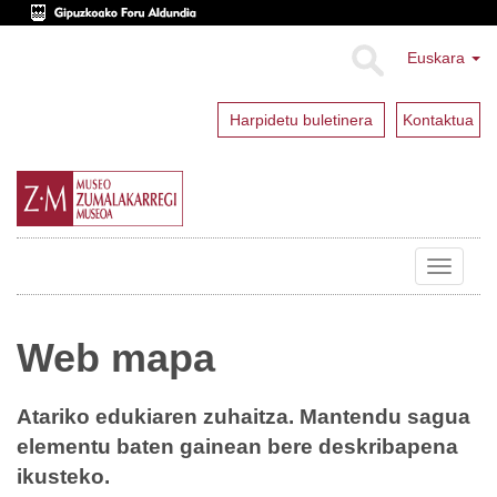
Euskara
Harpidetu buletinera
Kontaktua
Toggle
navigat
Web mapa
Atariko edukiaren zuhaitza. Mantendu sagua
elementu baten gainean bere deskribapena
ikusteko.