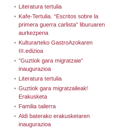
Literatura tertulia
Kafe-Tertulia. “Escritos sobre la
primera guerra carlista” liburuaren
aurkezpena
Kulturarteko GastroAzokaren
III.edizioa
"Guztiok gara migratzaie"
inaugurazioa
Literatura tertulia
Guztiok gara migratzaileak!
Erakusketa
Familia tailerra
Aldi baterako erakusketaren
inaugurazioa