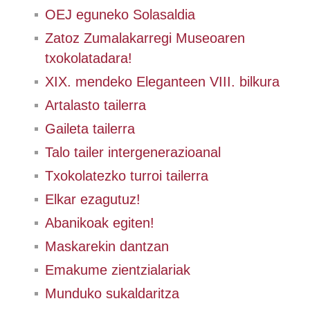
OEJ eguneko Solasaldia
Zatoz Zumalakarregi Museoaren
txokolatadara!
XIX. mendeko Eleganteen VIII. bilkura
Artalasto tailerra
Gaileta tailerra
Talo tailer intergenerazioanal
Txokolatezko turroi tailerra
Elkar ezagutuz!
Abanikoak egiten!
Maskarekin dantzan
Emakume zientzialariak
Munduko sukaldaritza