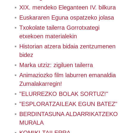
XIX. mendeko Eleganteen IV. bilkura
Euskararen Eguna ospatzeko jolasa
Txokolate tailerra Gorrotxategi
etxekoen materialekin
Historian atzera bidaia zentzumenen
bidez
Marka utziz: zigiluen tailerra
Animaziozko film laburren emanaldia
Zumalakarregin!
"ELURREZKO BOLAK SORTUZ!"
"ESPLORATZAILEAK EGUN BATEZ"
BERDINTASUNA ALDARRIKATZEKO
MURALA
KOMIKI TAILERRA