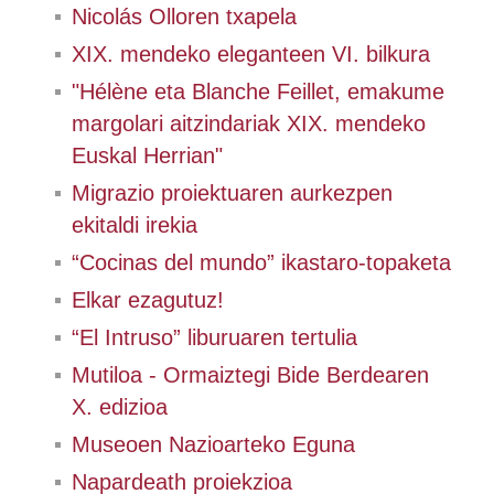
Nicolás Olloren txapela
XIX. mendeko eleganteen VI. bilkura
"Hélène eta Blanche Feillet, emakume
margolari aitzindariak XIX. mendeko
Euskal Herrian"
Migrazio proiektuaren aurkezpen
ekitaldi irekia
“Cocinas del mundo” ikastaro-topaketa
Elkar ezagutuz!
“El Intruso” liburuaren tertulia
Mutiloa - Ormaiztegi Bide Berdearen
X. edizioa
Museoen Nazioarteko Eguna
Napardeath proiekzioa