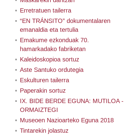
Maskarekin dantzan
Erretratuen tailerra
“EN TRÁNSITO” dokumentalaren
emanaldia eta tertulia
Emakume ezkonduak 70.
hamarkadako fabriketan
Kaleidoskopioa sortuz
Aste Santuko ordutegia
Eskulturen tailerra
Paperakin sortuz
IX. BIDE BERDE EGUNA: MUTILOA -
ORMAIZTEGI
Museoen Nazioarteko Eguna 2018
Tintarekin jolastuz