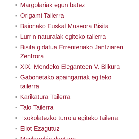
Margolariak egun batez
Origami Tailerra
Baionako Euskal Museora Bisita
Lurrin naturalak egiteko tailerra
Bisita gidatua Errenteriako Jantziaren
Zentrora
XIX. Mendeko Eleganteen V. Bilkura
Gabonetako apaingarriak egiteko
tailerra
Karikatura Tailerra
Talo Tailerra
Txokolatezko turroia egiteko tailerra
Eliot Ezagutuz