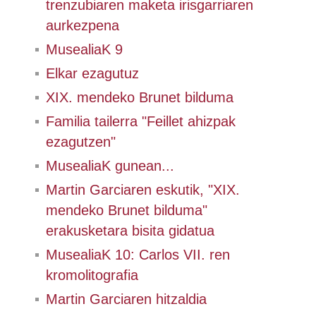
trenzubiaren maketa irisgarriaren
aurkezpena
MusealiaK 9
Elkar ezagutuz
XIX. mendeko Brunet bilduma
Familia tailerra "Feillet ahizpak
ezagutzen"
MusealiaK gunean...
Martin Garciaren eskutik, "XIX.
mendeko Brunet bilduma"
erakusketara bisita gidatua
MusealiaK 10: Carlos VII. ren
kromolitografia
Martin Garciaren hitzaldia