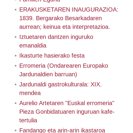
ERAKUSKETAREN INAUGURAZIOA:
1839. Bergarako Besarkadaren
aurrean; keinua eta interpretazioa.
Iztuetaren dantzen inguruko
emanaldia
Ikasturte hasierako festa
Erromeria (Ondarearen Europako
Jardunaldien barruan)
Jardunaldi gastrokulturala: XIX.
mendea
Aurelio Artetaren "Euskal erromeria"
Pieza Gonbidatuaren inguruan kafe-
tertulia
Fandango eta arin-arin ikastaroa