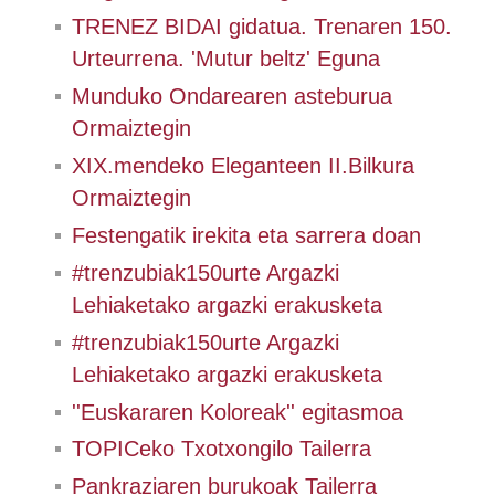
TRENEZ BIDAI gidatua. Trenaren 150.
Urteurrena. 'Mutur beltz' Eguna
Munduko Ondarearen asteburua
Ormaiztegin
XIX.mendeko Eleganteen II.Bilkura
Ormaiztegin
Festengatik irekita eta sarrera doan
#trenzubiak150urte Argazki
Lehiaketako argazki erakusketa
#trenzubiak150urte Argazki
Lehiaketako argazki erakusketa
''Euskararen Koloreak'' egitasmoa
TOPICeko Txotxongilo Tailerra
Pankraziaren burukoak Tailerra