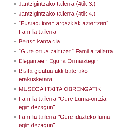
Jantzigintzako tailerra (4tik 3.)
Jantzigintzako tailerra (4tik 4.)
"Eustaquioren argazkiak aztertzen"
Familia tailerra
Bertso kantaldia
"Gure ortua zaintzen" Familia tailerra
Eleganteen Eguna Ormaiztegin
Bisita gidatua aldi baterako
erakusketara
MUSEOA ITXITA OBRENGATIK
Familia tailerra "Gure Luma-ontzia
egin dezagun"
Familia tailerra "Gure idazteko luma
egin dezagun"