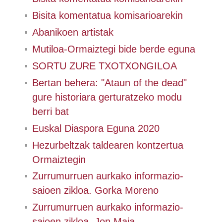
Bisita komentatua komisarioarekin
Abanikoen artistak
Mutiloa-Ormaiztegi bide berde eguna
SORTU ZURE TXOTXONGILOA
Bertan behera: "Ataun of the dead"
gure historiara gerturatzeko modu
berri bat
Euskal Diaspora Eguna 2020
Hezurbeltzak taldearen kontzertua
Ormaiztegin
Zurrumurruen aurkako informazio-
saioen zikloa. Gorka Moreno
Zurrumurruen aurkako informazio-
saioen zikloa. Jon Maia