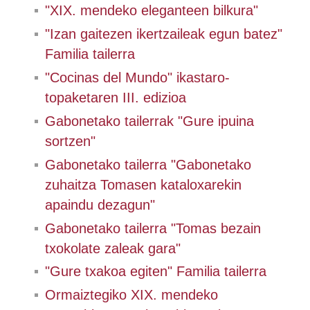
"XIX. mendeko eleganteen bilkura"
"Izan gaitezen ikertzaileak egun batez"
Familia tailerra
"Cocinas del Mundo" ikastaro-
topaketaren III. edizioa
Gabonetako tailerrak "Gure ipuina
sortzen"
Gabonetako tailerra "Gabonetako
zuhaitza Tomasen kataloxarekin
apaindu dezagun"
Gabonetako tailerra "Tomas bezain
txokolate zaleak gara"
"Gure txakoa egiten" Familia tailerra
Ormaiztegiko XIX. mendeko