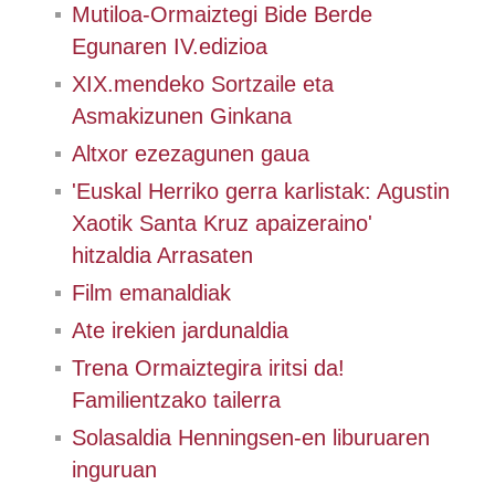
Mutiloa-Ormaiztegi Bide Berde
Egunaren IV.edizioa
XIX.mendeko Sortzaile eta
Asmakizunen Ginkana
Altxor ezezagunen gaua
'Euskal Herriko gerra karlistak: Agustin
Xaotik Santa Kruz apaizeraino'
hitzaldia Arrasaten
Film emanaldiak
Ate irekien jardunaldia
Trena Ormaiztegira iritsi da!
Familientzako tailerra
Solasaldia Henningsen-en liburuaren
inguruan