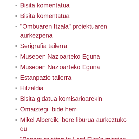
Bisita komentatua
Bisita komentatua
"Ombuaren Itzala" proiektuaren
aurkezpena
Serigrafia tailerra
Museoen Nazioarteko Eguna
Museoen Nazioarteko Eguna
Estanpazio tailerra
Hitzaldia
Bisita gidatua komisarioarekin
Omaiztegi, bide herri
Mikel Alberdik, bere liburua aurkeztuko
du