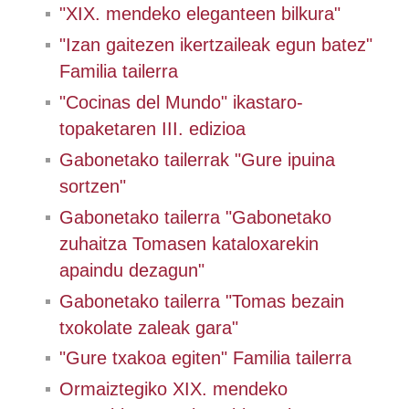
"XIX. mendeko eleganteen bilkura"
"Izan gaitezen ikertzaileak egun batez"
Familia tailerra
"Cocinas del Mundo" ikastaro-
topaketaren III. edizioa
Gabonetako tailerrak "Gure ipuina
sortzen"
Gabonetako tailerra "Gabonetako
zuhaitza Tomasen kataloxarekin
apaindu dezagun"
Gabonetako tailerra "Tomas bezain
txokolate zaleak gara"
"Gure txakoa egiten" Familia tailerra
Ormaiztegiko XIX. mendeko