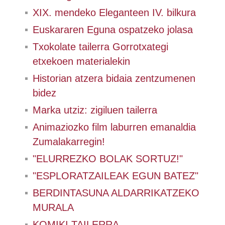
XIX. mendeko Eleganteen IV. bilkura
Euskararen Eguna ospatzeko jolasa
Txokolate tailerra Gorrotxategi
etxekoen materialekin
Historian atzera bidaia zentzumenen
bidez
Marka utziz: zigiluen tailerra
Animaziozko film laburren emanaldia
Zumalakarregin!
"ELURREZKO BOLAK SORTUZ!"
"ESPLORATZAILEAK EGUN BATEZ"
BERDINTASUNA ALDARRIKATZEKO
MURALA
KOMIKI TAILERRA