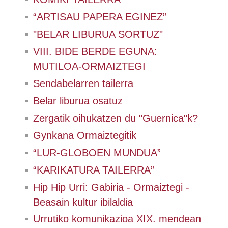
“ARTISAU PAPERA EGINEZ”
"BELAR LIBURUA SORTUZ"
VIII. BIDE BERDE EGUNA:
MUTILOA-ORMAIZTEGI
Sendabelarren tailerra
Belar liburua osatuz
Zergatik oihukatzen du "Guernica"k?
Gynkana Ormaiztegitik
“LUR-GLOBOEN MUNDUA”
“KARIKATURA TAILERRA”
Hip Hip Urri: Gabiria - Ormaiztegi -
Beasain kultur ibilaldia
Urrutiko komunikazioa XIX. mendean