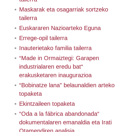
Maskarak eta osagarriak sortzeko
tailerra
Euskararen Nazioarteko Eguna
Errege-opil tailerra
Inauterietako familia tailerra
“Made in Ormaiztegi: Garapen
industrialaren eredu bat“
erakusketaren inaugurazioa
“Bobinatze lana” belaunaldien arteko
topaketa
Ekintzaileen topaketa
“Oda a la fábrica abandonada“
dokumentalaren emanaldia eta Irati
Otamendiren analisia