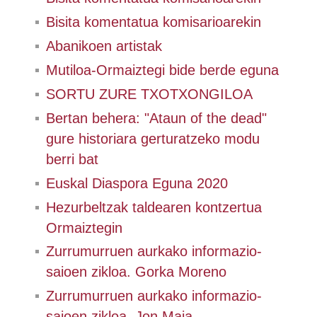
Bisita komentatua komisarioarekin
Abanikoen artistak
Mutiloa-Ormaiztegi bide berde eguna
SORTU ZURE TXOTXONGILOA
Bertan behera: "Ataun of the dead"
gure historiara gerturatzeko modu
berri bat
Euskal Diaspora Eguna 2020
Hezurbeltzak taldearen kontzertua
Ormaiztegin
Zurrumurruen aurkako informazio-
saioen zikloa. Gorka Moreno
Zurrumurruen aurkako informazio-
saioen zikloa. Jon Maia