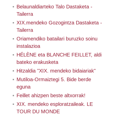
Belaunaldiarteko Talo Dastaketa -
Tailerra
XIX.mendeko Gozogintza Dastaketa -
Tailerra
Oriamendiko batailari buruzko soinu
instalazioa
HÉLÈNE eta BLANCHE FEILLET, aldi
bateko erakusketa
Hitzaldia "XIX. mendeko bidaiariak"
Mutiloa-Ormaiztegi 5. Bide berde
eguna
Feillet ahizpen beste altxorrak!
XIX. mendeko esploratzaileak. LE
TOUR DU MONDE