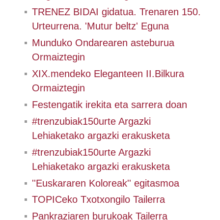
TRENEZ BIDAI gidatua. Trenaren 150.
Urteurrena. 'Mutur beltz' Eguna
Munduko Ondarearen asteburua
Ormaiztegin
XIX.mendeko Eleganteen II.Bilkura
Ormaiztegin
Festengatik irekita eta sarrera doan
#trenzubiak150urte Argazki
Lehiaketako argazki erakusketa
#trenzubiak150urte Argazki
Lehiaketako argazki erakusketa
''Euskararen Koloreak'' egitasmoa
TOPICeko Txotxongilo Tailerra
Pankraziaren burukoak Tailerra