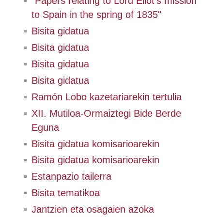
"Papers relating to Lord Eliot's mission
to Spain in the spring of 1835"
Bisita gidatua
Bisita gidatua
Bisita gidatua
Bisita gidatua
Ramón Lobo kazetariarekin tertulia
XII. Mutiloa-Ormaiztegi Bide Berde
Eguna
Bisita gidatua komisarioarekin
Bisita gidatua komisarioarekin
Estanpazio tailerra
Bisita tematikoa
Jantzien eta osagaien azoka