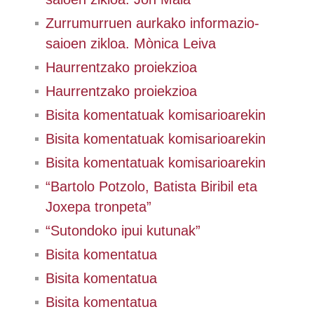
Zurrumurruen aurkako informazio-
saioen zikloa. Mònica Leiva
Haurrentzako proiekzioa
Haurrentzako proiekzioa
Bisita komentatuak komisarioarekin
Bisita komentatuak komisarioarekin
Bisita komentatuak komisarioarekin
“Bartolo Potzolo, Batista Biribil eta
Joxepa tronpeta”
“Sutondoko ipui kutunak”
Bisita komentatua
Bisita komentatua
Bisita komentatua