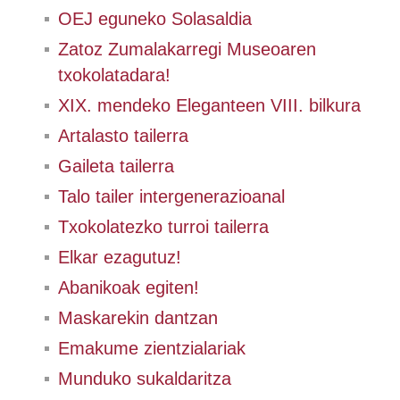
OEJ eguneko Solasaldia
Zatoz Zumalakarregi Museoaren
txokolatadara!
XIX. mendeko Eleganteen VIII. bilkura
Artalasto tailerra
Gaileta tailerra
Talo tailer intergenerazioanal
Txokolatezko turroi tailerra
Elkar ezagutuz!
Abanikoak egiten!
Maskarekin dantzan
Emakume zientzialariak
Munduko sukaldaritza