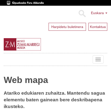
Euskara
Harpidetu buletinera
Kontaktua
Toggle
navigat
Web mapa
Atariko edukiaren zuhaitza. Mantendu sagua
elementu baten gainean bere deskribapena
ikusteko.