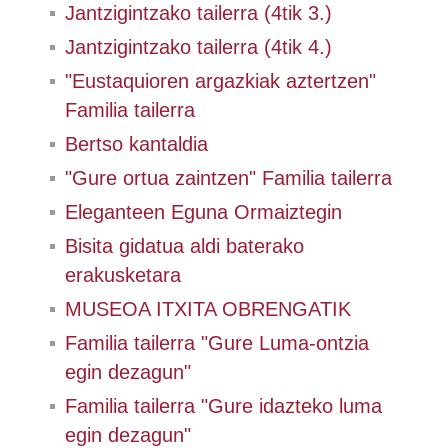
Jantzigintzako tailerra (4tik 3.)
Jantzigintzako tailerra (4tik 4.)
"Eustaquioren argazkiak aztertzen"
Familia tailerra
Bertso kantaldia
"Gure ortua zaintzen" Familia tailerra
Eleganteen Eguna Ormaiztegin
Bisita gidatua aldi baterako
erakusketara
MUSEOA ITXITA OBRENGATIK
Familia tailerra "Gure Luma-ontzia
egin dezagun"
Familia tailerra "Gure idazteko luma
egin dezagun"