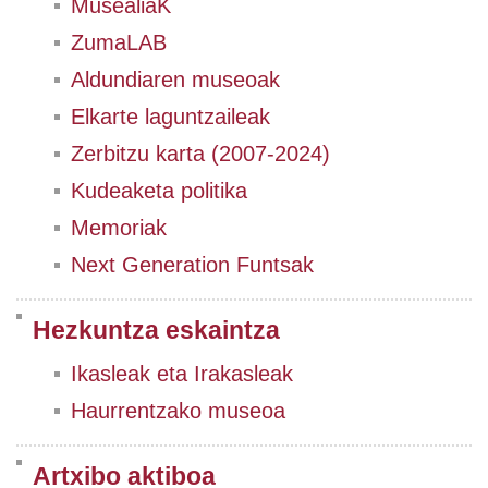
MusealiaK
ZumaLAB
Aldundiaren museoak
Elkarte laguntzaileak
Zerbitzu karta (2007-2024)
Kudeaketa politika
Memoriak
Next Generation Funtsak
Hezkuntza eskaintza
Ikasleak eta Irakasleak
Haurrentzako museoa
Artxibo aktiboa