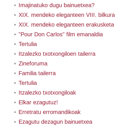
Imajinatuko dugu bainuetxea?
XIX. mendeko eleganteen VIII. bilkura
XIX. mendeko eleganteen erakusketa
"Pour Don Carlos" film emanaldia
Tertulia
Itzalezko txotxongiloen tailerra
Zineforuma
Familia tailerra
Tertulia
Itzalezko txotxongiloak
Elkar ezagutuz!
Erretratu erromandikoak
Ezagutu dezagun bainuetxea