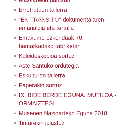
Maskarekin dantzan
Erretratuen tailerra
“EN TRÁNSITO” dokumentalaren
emanaldia eta tertulia
Emakume ezkonduak 70.
hamarkadako fabriketan
Kaleidoskopioa sortuz
Aste Santuko ordutegia
Eskulturen tailerra
Paperakin sortuz
IX. BIDE BERDE EGUNA: MUTILOA -
ORMAIZTEGI
Museoen Nazioarteko Eguna 2018
Tintarekin jolastuz