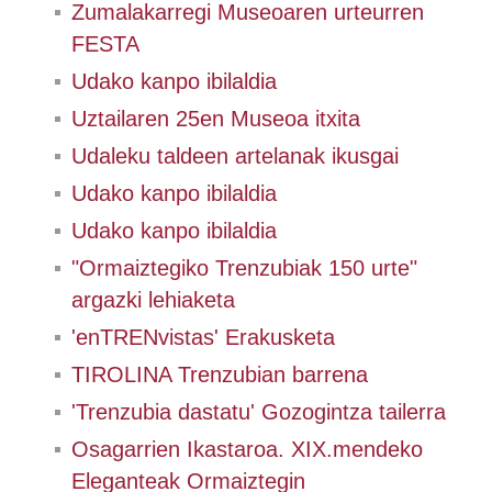
Zumalakarregi Museoaren urteurren
FESTA
Udako kanpo ibilaldia
Uztailaren 25en Museoa itxita
Udaleku taldeen artelanak ikusgai
Udako kanpo ibilaldia
Udako kanpo ibilaldia
"Ormaiztegiko Trenzubiak 150 urte"
argazki lehiaketa
'enTRENvistas' Erakusketa
TIROLINA Trenzubian barrena
'Trenzubia dastatu' Gozogintza tailerra
Osagarrien Ikastaroa. XIX.mendeko
Eleganteak Ormaiztegin