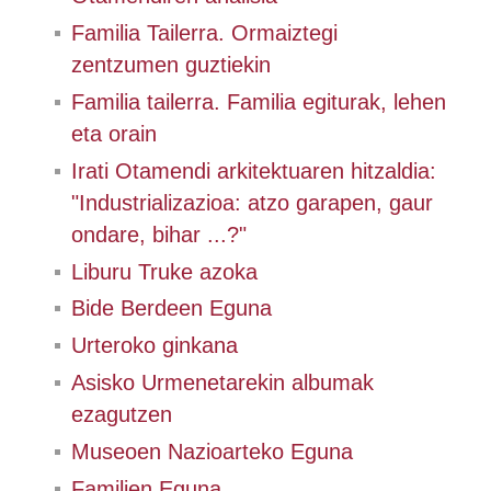
Familia Tailerra. Ormaiztegi
zentzumen guztiekin
Familia tailerra. Familia egiturak, lehen
eta orain
Irati Otamendi arkitektuaren hitzaldia:
"Industrializazioa: atzo garapen, gaur
ondare, bihar ...?"
Liburu Truke azoka
Bide Berdeen Eguna
Urteroko ginkana
Asisko Urmenetarekin albumak
ezagutzen
Museoen Nazioarteko Eguna
Familien Eguna