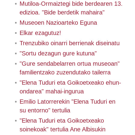
Mutiloa-Ormaiztegi bide berdearen 13.
edizioa. "Bide berdetik mahaira"
Museoen Nazioarteko Eguna
Elkar ezagutuz!
Trenzubiko oinarri berrienak diseinatu
"Sortu dezagun gure kutuna"
"Gure sendabelarren ortua museoan"
familientzako zuzendutako tailerra
"Elena Tuduri eta Goikoetxeako ehun-
ondarea" mahai-ingurua
Emilio Latorrerekin "Elena Tuduri en
su entorno" tertulia
"Elena Tuduri eta Goikoetxeako
soinekoak" tertulia Ane Albisukin