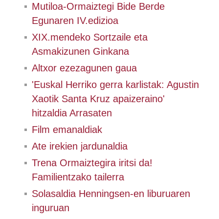
Mutiloa-Ormaiztegi Bide Berde
Egunaren IV.edizioa
XIX.mendeko Sortzaile eta
Asmakizunen Ginkana
Altxor ezezagunen gaua
'Euskal Herriko gerra karlistak: Agustin
Xaotik Santa Kruz apaizeraino'
hitzaldia Arrasaten
Film emanaldiak
Ate irekien jardunaldia
Trena Ormaiztegira iritsi da!
Familientzako tailerra
Solasaldia Henningsen-en liburuaren
inguruan