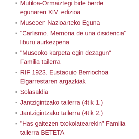
Mutiloa-Ormaiztegi bide berde
egunaren XIV. edizioa
Museoen Nazioarteko Eguna
"Carlismo. Memoria de una disidencia"
liburu aurkezpena
"Museoko karpeta egin dezagun"
Familia tailerra
RIF 1923. Eustaquio Berriochoa
Elgarrestaren argazkiak
Solasaldia
Jantzigintzako tailerra (4tik 1.)
Jantzigintzako tailerra (4tik 2.)
"Has gaitezen txokolatearekin" Familia
tailerra BETETA