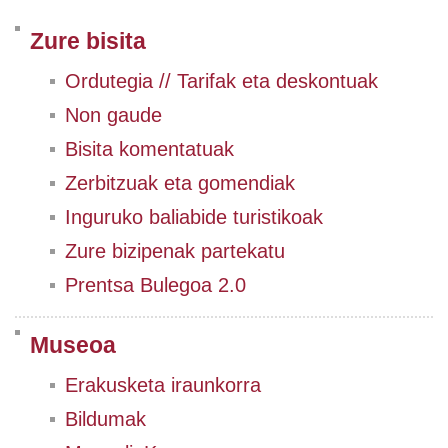
Zure bisita
Ordutegia // Tarifak eta deskontuak
Non gaude
Bisita komentatuak
Zerbitzuak eta gomendiak
Inguruko baliabide turistikoak
Zure bizipenak partekatu
Prentsa Bulegoa 2.0
Museoa
Erakusketa iraunkorra
Bildumak