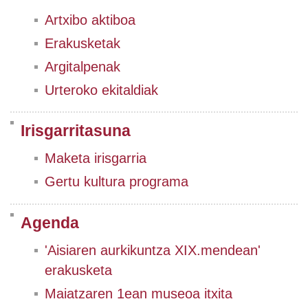
Artxibo aktiboa
Erakusketak
Argitalpenak
Urteroko ekitaldiak
Irisgarritasuna
Maketa irisgarria
Gertu kultura programa
Agenda
'Aisiaren aurkikuntza XIX.mendean'
erakusketa
Maiatzaren 1ean museoa itxita