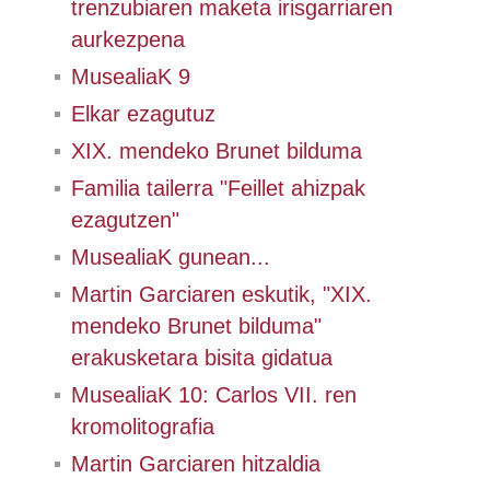
trenzubiaren maketa irisgarriaren
aurkezpena
MusealiaK 9
Elkar ezagutuz
XIX. mendeko Brunet bilduma
Familia tailerra "Feillet ahizpak
ezagutzen"
MusealiaK gunean...
Martin Garciaren eskutik, "XIX.
mendeko Brunet bilduma"
erakusketara bisita gidatua
MusealiaK 10: Carlos VII. ren
kromolitografia
Martin Garciaren hitzaldia