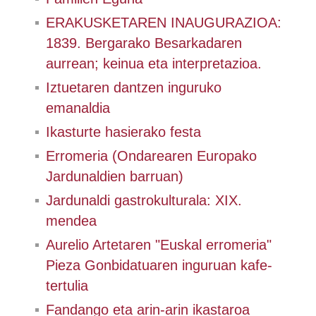
ERAKUSKETAREN INAUGURAZIOA:
1839. Bergarako Besarkadaren
aurrean; keinua eta interpretazioa.
Iztuetaren dantzen inguruko
emanaldia
Ikasturte hasierako festa
Erromeria (Ondarearen Europako
Jardunaldien barruan)
Jardunaldi gastrokulturala: XIX.
mendea
Aurelio Artetaren "Euskal erromeria"
Pieza Gonbidatuaren inguruan kafe-
tertulia
Fandango eta arin-arin ikastaroa