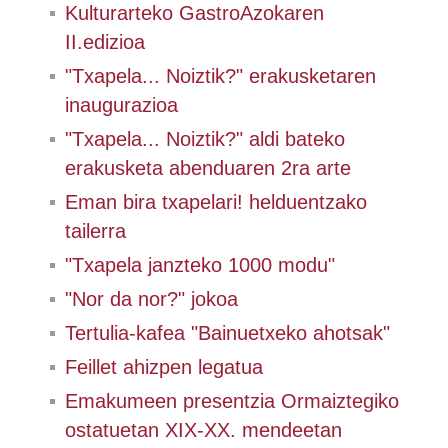
Kulturarteko GastroAzokaren
II.edizioa
"Txapela... Noiztik?" erakusketaren
inaugurazioa
"Txapela... Noiztik?" aldi bateko
erakusketa abenduaren 2ra arte
Eman bira txapelari! helduentzako
tailerra
"Txapela janzteko 1000 modu"
"Nor da nor?" jokoa
Tertulia-kafea "Bainuetxeko ahotsak"
Feillet ahizpen legatua
Emakumeen presentzia Ormaiztegiko
ostatuetan XIX-XX. mendeetan