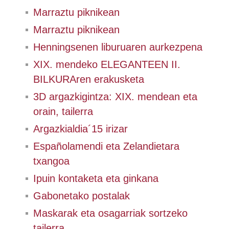
Marraztu piknikean
Marraztu piknikean
Henningsenen liburuaren aurkezpena
XIX. mendeko ELEGANTEEN II.
BILKURAren erakusketa
3D argazkigintza: XIX. mendean eta
orain, tailerra
Argazkialdia´15 irizar
Españolamendi eta Zelandietara
txangoa
Ipuin kontaketa eta ginkana
Gabonetako postalak
Maskarak eta osagarriak sortzeko
tailerra