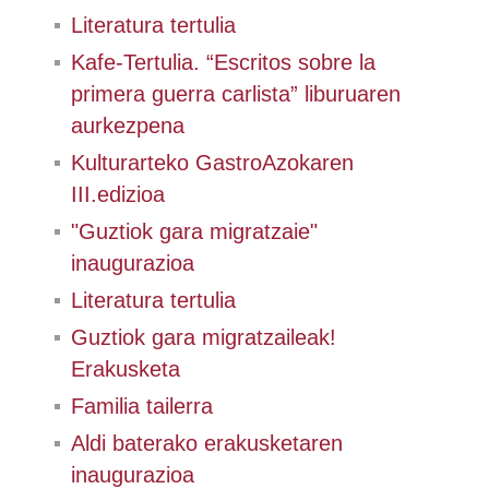
Literatura tertulia
Kafe-Tertulia. “Escritos sobre la
primera guerra carlista” liburuaren
aurkezpena
Kulturarteko GastroAzokaren
III.edizioa
"Guztiok gara migratzaie"
inaugurazioa
Literatura tertulia
Guztiok gara migratzaileak!
Erakusketa
Familia tailerra
Aldi baterako erakusketaren
inaugurazioa