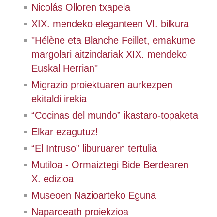
Nicolás Olloren txapela
XIX. mendeko eleganteen VI. bilkura
"Hélène eta Blanche Feillet, emakume
margolari aitzindariak XIX. mendeko
Euskal Herrian"
Migrazio proiektuaren aurkezpen
ekitaldi irekia
“Cocinas del mundo” ikastaro-topaketa
Elkar ezagutuz!
“El Intruso” liburuaren tertulia
Mutiloa - Ormaiztegi Bide Berdearen
X. edizioa
Museoen Nazioarteko Eguna
Napardeath proiekzioa