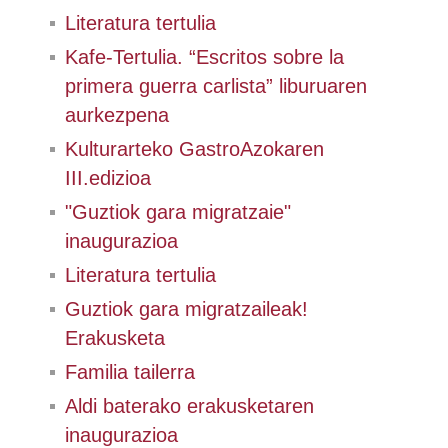
Literatura tertulia
Kafe-Tertulia. “Escritos sobre la
primera guerra carlista” liburuaren
aurkezpena
Kulturarteko GastroAzokaren
III.edizioa
"Guztiok gara migratzaie"
inaugurazioa
Literatura tertulia
Guztiok gara migratzaileak!
Erakusketa
Familia tailerra
Aldi baterako erakusketaren
inaugurazioa