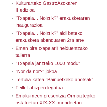
Kulturarteko GastroAzokaren
II.edizioa
"Txapela... Noiztik?" erakusketaren
inaugurazioa
"Txapela... Noiztik?" aldi bateko
erakusketa abenduaren 2ra arte
Eman bira txapelari! helduentzako
tailerra
"Txapela janzteko 1000 modu"
"Nor da nor?" jokoa
Tertulia-kafea "Bainuetxeko ahotsak"
Feillet ahizpen legatua
Emakumeen presentzia Ormaiztegiko
ostatuetan XIX-XX. mendeetan