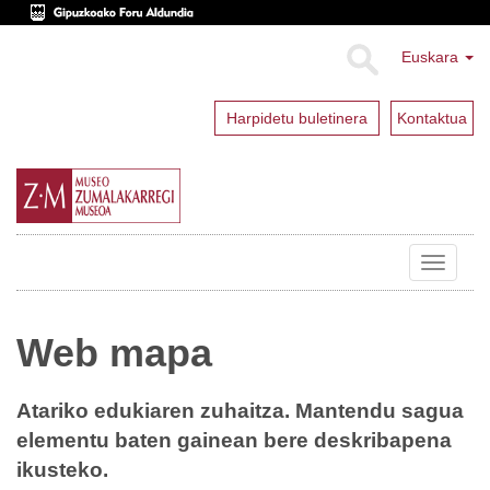
Euskara
Harpidetu buletinera
Kontaktua
Toggle
navigat
Web mapa
Atariko edukiaren zuhaitza. Mantendu sagua
elementu baten gainean bere deskribapena
ikusteko.