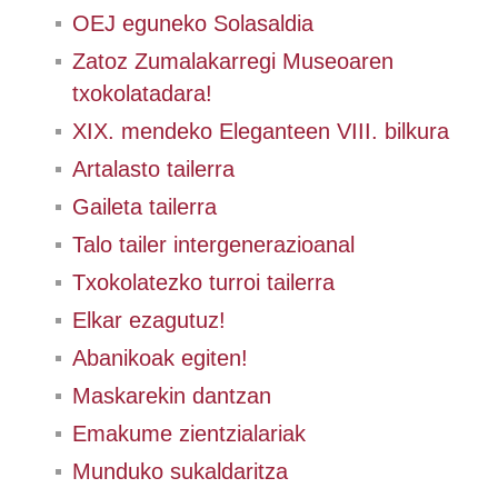
OEJ eguneko Solasaldia
Zatoz Zumalakarregi Museoaren
txokolatadara!
XIX. mendeko Eleganteen VIII. bilkura
Artalasto tailerra
Gaileta tailerra
Talo tailer intergenerazioanal
Txokolatezko turroi tailerra
Elkar ezagutuz!
Abanikoak egiten!
Maskarekin dantzan
Emakume zientzialariak
Munduko sukaldaritza