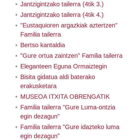
Jantzigintzako tailerra (4tik 3.)
Jantzigintzako tailerra (4tik 4.)
"Eustaquioren argazkiak aztertzen"
Familia tailerra
Bertso kantaldia
"Gure ortua zaintzen" Familia tailerra
Eleganteen Eguna Ormaiztegin
Bisita gidatua aldi baterako
erakusketara
MUSEOA ITXITA OBRENGATIK
Familia tailerra "Gure Luma-ontzia
egin dezagun"
Familia tailerra "Gure idazteko luma
egin dezagun"