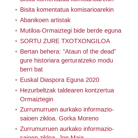
Bisita komentatua komisarioarekin
Abanikoen artistak
Mutiloa-Ormaiztegi bide berde eguna
SORTU ZURE TXOTXONGILOA
Bertan behera: "Ataun of the dead"
gure historiara gerturatzeko modu
berri bat
Euskal Diaspora Eguna 2020
Hezurbeltzak taldearen kontzertua
Ormaiztegin
Zurrumurruen aurkako informazio-
saioen zikloa. Gorka Moreno
Zurrumurruen aurkako informazio-
saioen zikloa. Jon Maia