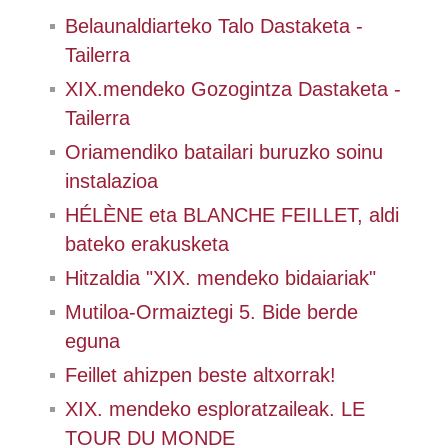
Belaunaldiarteko Talo Dastaketa -
Tailerra
XIX.mendeko Gozogintza Dastaketa -
Tailerra
Oriamendiko batailari buruzko soinu
instalazioa
HÉLÈNE eta BLANCHE FEILLET, aldi
bateko erakusketa
Hitzaldia "XIX. mendeko bidaiariak"
Mutiloa-Ormaiztegi 5. Bide berde
eguna
Feillet ahizpen beste altxorrak!
XIX. mendeko esploratzaileak. LE
TOUR DU MONDE