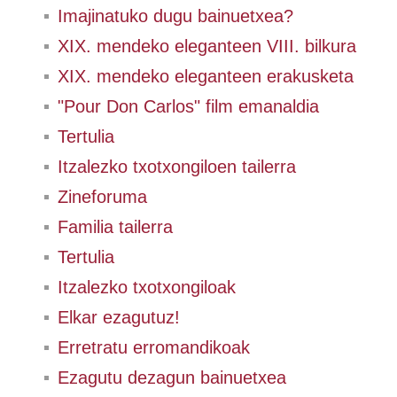
Imajinatuko dugu bainuetxea?
XIX. mendeko eleganteen VIII. bilkura
XIX. mendeko eleganteen erakusketa
"Pour Don Carlos" film emanaldia
Tertulia
Itzalezko txotxongiloen tailerra
Zineforuma
Familia tailerra
Tertulia
Itzalezko txotxongiloak
Elkar ezagutuz!
Erretratu erromandikoak
Ezagutu dezagun bainuetxea