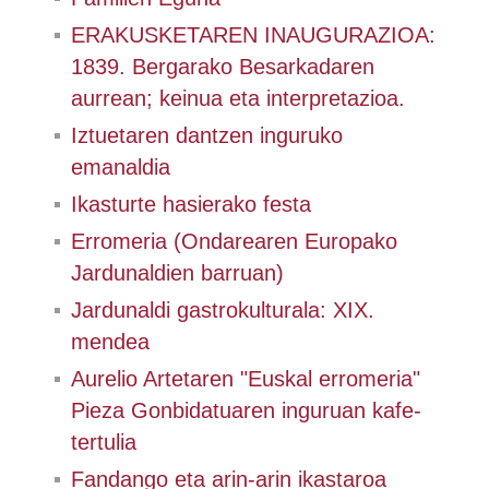
ERAKUSKETAREN INAUGURAZIOA:
1839. Bergarako Besarkadaren
aurrean; keinua eta interpretazioa.
Iztuetaren dantzen inguruko
emanaldia
Ikasturte hasierako festa
Erromeria (Ondarearen Europako
Jardunaldien barruan)
Jardunaldi gastrokulturala: XIX.
mendea
Aurelio Artetaren "Euskal erromeria"
Pieza Gonbidatuaren inguruan kafe-
tertulia
Fandango eta arin-arin ikastaroa