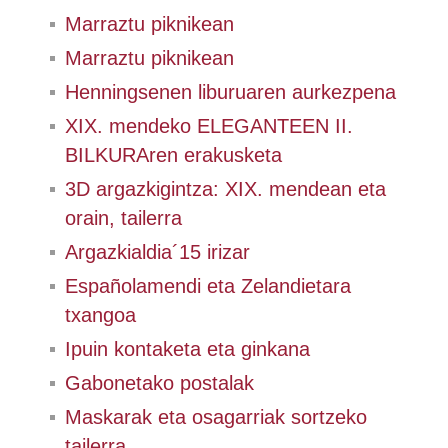
Marraztu piknikean
Marraztu piknikean
Henningsenen liburuaren aurkezpena
XIX. mendeko ELEGANTEEN II.
BILKURAren erakusketa
3D argazkigintza: XIX. mendean eta
orain, tailerra
Argazkialdia´15 irizar
Españolamendi eta Zelandietara
txangoa
Ipuin kontaketa eta ginkana
Gabonetako postalak
Maskarak eta osagarriak sortzeko
tailerra