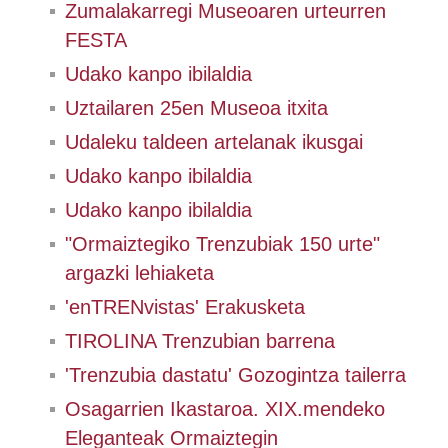
Zumalakarregi Museoaren urteurren
FESTA
Udako kanpo ibilaldia
Uztailaren 25en Museoa itxita
Udaleku taldeen artelanak ikusgai
Udako kanpo ibilaldia
Udako kanpo ibilaldia
"Ormaiztegiko Trenzubiak 150 urte"
argazki lehiaketa
'enTRENvistas' Erakusketa
TIROLINA Trenzubian barrena
'Trenzubia dastatu' Gozogintza tailerra
Osagarrien Ikastaroa. XIX.mendeko
Eleganteak Ormaiztegin