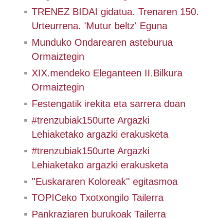
TRENEZ BIDAI gidatua. Trenaren 150.
Urteurrena. 'Mutur beltz' Eguna
Munduko Ondarearen asteburua
Ormaiztegin
XIX.mendeko Eleganteen II.Bilkura
Ormaiztegin
Festengatik irekita eta sarrera doan
#trenzubiak150urte Argazki
Lehiaketako argazki erakusketa
#trenzubiak150urte Argazki
Lehiaketako argazki erakusketa
''Euskararen Koloreak'' egitasmoa
TOPICeko Txotxongilo Tailerra
Pankraziaren burukoak Tailerra