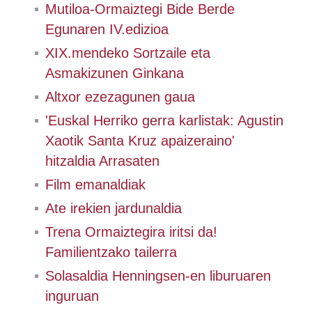
Mutiloa-Ormaiztegi Bide Berde
Egunaren IV.edizioa
XIX.mendeko Sortzaile eta
Asmakizunen Ginkana
Altxor ezezagunen gaua
'Euskal Herriko gerra karlistak: Agustin
Xaotik Santa Kruz apaizeraino'
hitzaldia Arrasaten
Film emanaldiak
Ate irekien jardunaldia
Trena Ormaiztegira iritsi da!
Familientzako tailerra
Solasaldia Henningsen-en liburuaren
inguruan