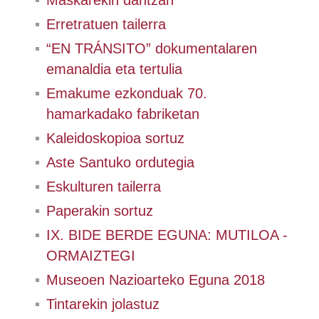
Maskarekin dantzan
Erretratuen tailerra
“EN TRÁNSITO” dokumentalaren
emanaldia eta tertulia
Emakume ezkonduak 70.
hamarkadako fabriketan
Kaleidoskopioa sortuz
Aste Santuko ordutegia
Eskulturen tailerra
Paperakin sortuz
IX. BIDE BERDE EGUNA: MUTILOA -
ORMAIZTEGI
Museoen Nazioarteko Eguna 2018
Tintarekin jolastuz