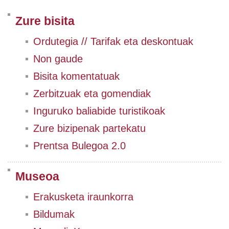
Zure bisita
Ordutegia // Tarifak eta deskontuak
Non gaude
Bisita komentatuak
Zerbitzuak eta gomendiak
Inguruko baliabide turistikoak
Zure bizipenak partekatu
Prentsa Bulegoa 2.0
Museoa
Erakusketa iraunkorra
Bildumak