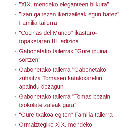
"XIX. mendeko eleganteen bilkura"
"Izan gaitezen ikertzaileak egun batez"
Familia tailerra
"Cocinas del Mundo" ikastaro-
topaketaren III. edizioa
Gabonetako tailerrak "Gure ipuina
sortzen"
Gabonetako tailerra "Gabonetako
zuhaitza Tomasen kataloxarekin
apaindu dezagun"
Gabonetako tailerra "Tomas bezain
txokolate zaleak gara"
"Gure txakoa egiten" Familia tailerra
Ormaiztegiko XIX. mendeko