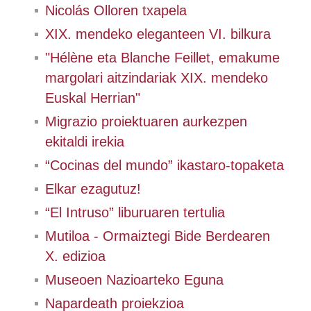
Nicolás Olloren txapela
XIX. mendeko eleganteen VI. bilkura
"Hélène eta Blanche Feillet, emakume
margolari aitzindariak XIX. mendeko
Euskal Herrian"
Migrazio proiektuaren aurkezpen
ekitaldi irekia
“Cocinas del mundo” ikastaro-topaketa
Elkar ezagutuz!
“El Intruso” liburuaren tertulia
Mutiloa - Ormaiztegi Bide Berdearen
X. edizioa
Museoen Nazioarteko Eguna
Napardeath proiekzioa