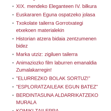
XIX. mendeko Eleganteen IV. bilkura
Euskararen Eguna ospatzeko jolasa
Txokolate tailerra Gorrotxategi
etxekoen materialekin
Historian atzera bidaia zentzumenen
bidez
Marka utziz: zigiluen tailerra
Animaziozko film laburren emanaldia
Zumalakarregin!
"ELURREZKO BOLAK SORTUZ!"
"ESPLORATZAILEAK EGUN BATEZ"
BERDINTASUNA ALDARRIKATZEKO
MURALA
KOMIKI TAILERRA