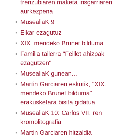
trenzubiaren maketa irisgarriaren
aurkezpena
MusealiaK 9
Elkar ezagutuz
XIX. mendeko Brunet bilduma
Familia tailerra "Feillet ahizpak
ezagutzen"
MusealiaK gunean...
Martin Garciaren eskutik, "XIX.
mendeko Brunet bilduma"
erakusketara bisita gidatua
MusealiaK 10: Carlos VII. ren
kromolitografia
Martin Garciaren hitzaldia