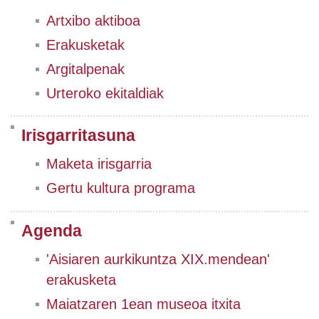
Artxibo aktiboa
Erakusketak
Argitalpenak
Urteroko ekitaldiak
Irisgarritasuna
Maketa irisgarria
Gertu kultura programa
Agenda
'Aisiaren aurkikuntza XIX.mendean'
erakusketa
Maiatzaren 1ean museoa itxita