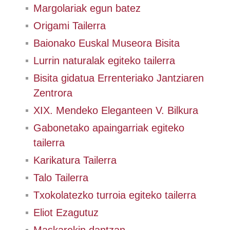
Margolariak egun batez
Origami Tailerra
Baionako Euskal Museora Bisita
Lurrin naturalak egiteko tailerra
Bisita gidatua Errenteriako Jantziaren
Zentrora
XIX. Mendeko Eleganteen V. Bilkura
Gabonetako apaingarriak egiteko
tailerra
Karikatura Tailerra
Talo Tailerra
Txokolatezko turroia egiteko tailerra
Eliot Ezagutuz