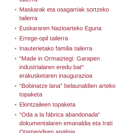
Maskarak eta osagarriak sortzeko
tailerra
Euskararen Nazioarteko Eguna
Errege-opil tailerra
Inauterietako familia tailerra
“Made in Ormaiztegi: Garapen
industrialaren eredu bat“
erakusketaren inaugurazioa
“Bobinatze lana” belaunaldien arteko
topaketa
Ekintzaileen topaketa
“Oda a la fábrica abandonada“
dokumentalaren emanaldia eta Irati
Otamendiren analisia