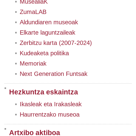
MusealiaK
ZumaLAB
Aldundiaren museoak
Elkarte laguntzaileak
Zerbitzu karta (2007-2024)
Kudeaketa politika
Memoriak
Next Generation Funtsak
Hezkuntza eskaintza
Ikasleak eta Irakasleak
Haurrentzako museoa
Artxibo aktiboa