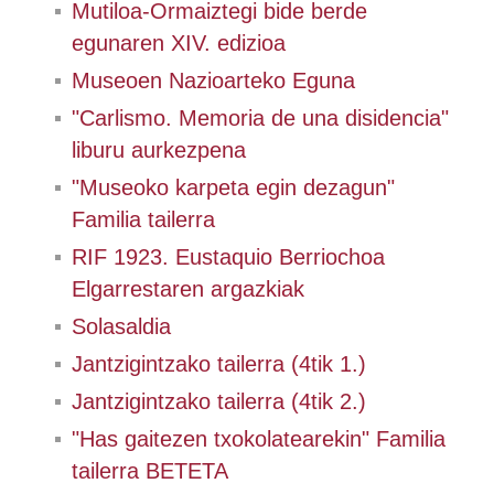
Mutiloa-Ormaiztegi bide berde
egunaren XIV. edizioa
Museoen Nazioarteko Eguna
"Carlismo. Memoria de una disidencia"
liburu aurkezpena
"Museoko karpeta egin dezagun"
Familia tailerra
RIF 1923. Eustaquio Berriochoa
Elgarrestaren argazkiak
Solasaldia
Jantzigintzako tailerra (4tik 1.)
Jantzigintzako tailerra (4tik 2.)
"Has gaitezen txokolatearekin" Familia
tailerra BETETA