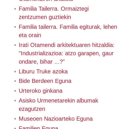
Familia Tailerra. Ormaiztegi
zentzumen guztiekin
Familia tailerra. Familia egiturak, lehen
eta orain
Irati Otamendi arkitektuaren hitzaldia:
"Industrializazioa: atzo garapen, gaur
ondare, bihar ...?"
Liburu Truke azoka
Bide Berdeen Eguna
Urteroko ginkana
Asisko Urmenetarekin albumak
ezagutzen
Museoen Nazioarteko Eguna
Familien Eguna