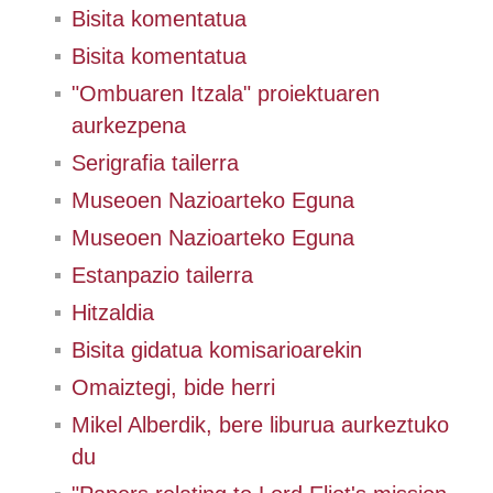
Bisita komentatua
Bisita komentatua
"Ombuaren Itzala" proiektuaren
aurkezpena
Serigrafia tailerra
Museoen Nazioarteko Eguna
Museoen Nazioarteko Eguna
Estanpazio tailerra
Hitzaldia
Bisita gidatua komisarioarekin
Omaiztegi, bide herri
Mikel Alberdik, bere liburua aurkeztuko
du