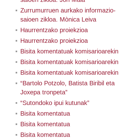
Zurrumurruen aurkako informazio-
saioen zikloa. Mònica Leiva
Haurrentzako proiekzioa
Haurrentzako proiekzioa
Bisita komentatuak komisarioarekin
Bisita komentatuak komisarioarekin
Bisita komentatuak komisarioarekin
“Bartolo Potzolo, Batista Biribil eta
Joxepa tronpeta”
“Sutondoko ipui kutunak”
Bisita komentatua
Bisita komentatua
Bisita komentatua