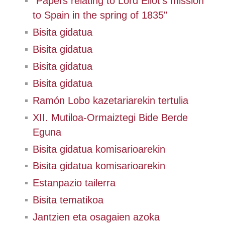
"Papers relating to Lord Eliot's mission
to Spain in the spring of 1835"
Bisita gidatua
Bisita gidatua
Bisita gidatua
Bisita gidatua
Ramón Lobo kazetariarekin tertulia
XII. Mutiloa-Ormaiztegi Bide Berde
Eguna
Bisita gidatua komisarioarekin
Bisita gidatua komisarioarekin
Estanpazio tailerra
Bisita tematikoa
Jantzien eta osagaien azoka