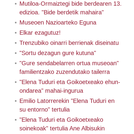
Mutiloa-Ormaiztegi bide berdearen 13.
edizioa. "Bide berdetik mahaira"
Museoen Nazioarteko Eguna
Elkar ezagutuz!
Trenzubiko oinarri berrienak diseinatu
"Sortu dezagun gure kutuna"
"Gure sendabelarren ortua museoan"
familientzako zuzendutako tailerra
"Elena Tuduri eta Goikoetxeako ehun-
ondarea" mahai-ingurua
Emilio Latorrerekin "Elena Tuduri en
su entorno" tertulia
"Elena Tuduri eta Goikoetxeako
soinekoak" tertulia Ane Albisukin