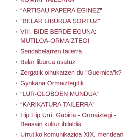
“ARTISAU PAPERA EGINEZ”
"BELAR LIBURUA SORTUZ"
VIII. BIDE BERDE EGUNA:
MUTILOA-ORMAIZTEGI
Sendabelarren tailerra
Belar liburua osatuz
Zergatik oihukatzen du "Guernica"k?
Gynkana Ormaiztegitik
“LUR-GLOBOEN MUNDUA”
“KARIKATURA TAILERRA”
Hip Hip Urri: Gabiria - Ormaiztegi -
Beasain kultur ibilaldia
Urrutiko komunikazioa XIX. mendean