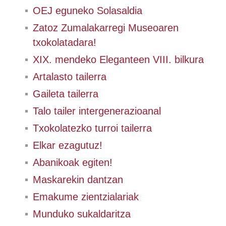
OEJ eguneko Solasaldia
Zatoz Zumalakarregi Museoaren
txokolatadara!
XIX. mendeko Eleganteen VIII. bilkura
Artalasto tailerra
Gaileta tailerra
Talo tailer intergenerazioanal
Txokolatezko turroi tailerra
Elkar ezagutuz!
Abanikoak egiten!
Maskarekin dantzan
Emakume zientzialariak
Munduko sukaldaritza