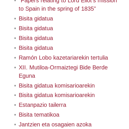
"Papers relating to Lord Eliot's mission
to Spain in the spring of 1835"
Bisita gidatua
Bisita gidatua
Bisita gidatua
Bisita gidatua
Ramón Lobo kazetariarekin tertulia
XII. Mutiloa-Ormaiztegi Bide Berde
Eguna
Bisita gidatua komisarioarekin
Bisita gidatua komisarioarekin
Estanpazio tailerra
Bisita tematikoa
Jantzien eta osagaien azoka