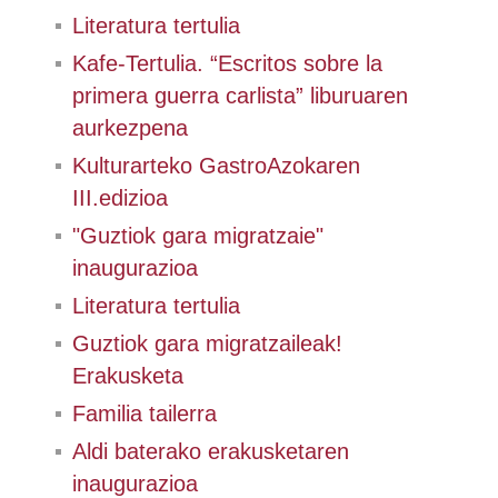
Literatura tertulia
Kafe-Tertulia. “Escritos sobre la
primera guerra carlista” liburuaren
aurkezpena
Kulturarteko GastroAzokaren
III.edizioa
"Guztiok gara migratzaie"
inaugurazioa
Literatura tertulia
Guztiok gara migratzaileak!
Erakusketa
Familia tailerra
Aldi baterako erakusketaren
inaugurazioa