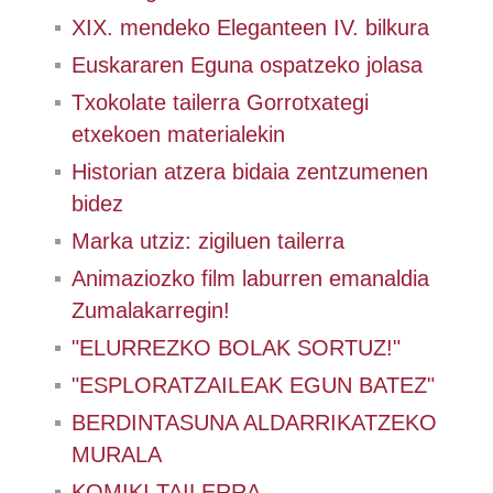
XIX. mendeko Eleganteen IV. bilkura
Euskararen Eguna ospatzeko jolasa
Txokolate tailerra Gorrotxategi
etxekoen materialekin
Historian atzera bidaia zentzumenen
bidez
Marka utziz: zigiluen tailerra
Animaziozko film laburren emanaldia
Zumalakarregin!
"ELURREZKO BOLAK SORTUZ!"
"ESPLORATZAILEAK EGUN BATEZ"
BERDINTASUNA ALDARRIKATZEKO
MURALA
KOMIKI TAILERRA