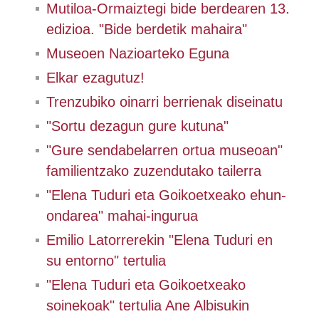
Mutiloa-Ormaiztegi bide berdearen 13.
edizioa. "Bide berdetik mahaira"
Museoen Nazioarteko Eguna
Elkar ezagutuz!
Trenzubiko oinarri berrienak diseinatu
"Sortu dezagun gure kutuna"
"Gure sendabelarren ortua museoan"
familientzako zuzendutako tailerra
"Elena Tuduri eta Goikoetxeako ehun-
ondarea" mahai-ingurua
Emilio Latorrerekin "Elena Tuduri en
su entorno" tertulia
"Elena Tuduri eta Goikoetxeako
soinekoak" tertulia Ane Albisukin