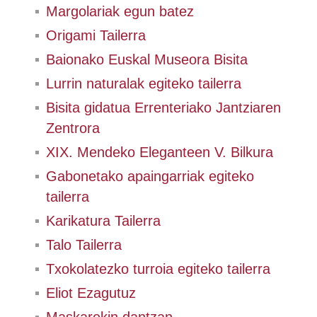
Margolariak egun batez
Origami Tailerra
Baionako Euskal Museora Bisita
Lurrin naturalak egiteko tailerra
Bisita gidatua Errenteriako Jantziaren
Zentrora
XIX. Mendeko Eleganteen V. Bilkura
Gabonetako apaingarriak egiteko
tailerra
Karikatura Tailerra
Talo Tailerra
Txokolatezko turroia egiteko tailerra
Eliot Ezagutuz