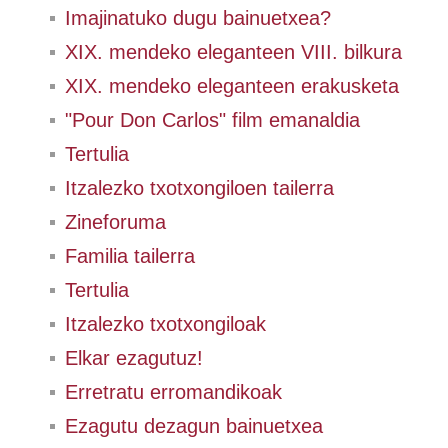
Imajinatuko dugu bainuetxea?
XIX. mendeko eleganteen VIII. bilkura
XIX. mendeko eleganteen erakusketa
"Pour Don Carlos" film emanaldia
Tertulia
Itzalezko txotxongiloen tailerra
Zineforuma
Familia tailerra
Tertulia
Itzalezko txotxongiloak
Elkar ezagutuz!
Erretratu erromandikoak
Ezagutu dezagun bainuetxea