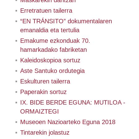
Maskarekin dantzan
Erretratuen tailerra
“EN TRÁNSITO” dokumentalaren
emanaldia eta tertulia
Emakume ezkonduak 70.
hamarkadako fabriketan
Kaleidoskopioa sortuz
Aste Santuko ordutegia
Eskulturen tailerra
Paperakin sortuz
IX. BIDE BERDE EGUNA: MUTILOA -
ORMAIZTEGI
Museoen Nazioarteko Eguna 2018
Tintarekin jolastuz