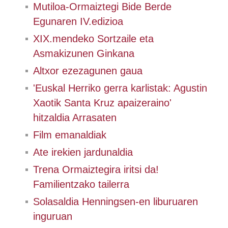
Mutiloa-Ormaiztegi Bide Berde
Egunaren IV.edizioa
XIX.mendeko Sortzaile eta
Asmakizunen Ginkana
Altxor ezezagunen gaua
'Euskal Herriko gerra karlistak: Agustin
Xaotik Santa Kruz apaizeraino'
hitzaldia Arrasaten
Film emanaldiak
Ate irekien jardunaldia
Trena Ormaiztegira iritsi da!
Familientzako tailerra
Solasaldia Henningsen-en liburuaren
inguruan