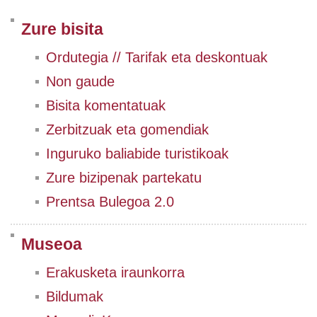
Zure bisita
Ordutegia // Tarifak eta deskontuak
Non gaude
Bisita komentatuak
Zerbitzuak eta gomendiak
Inguruko baliabide turistikoak
Zure bizipenak partekatu
Prentsa Bulegoa 2.0
Museoa
Erakusketa iraunkorra
Bildumak