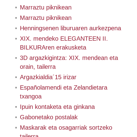
Marraztu piknikean
Marraztu piknikean
Henningsenen liburuaren aurkezpena
XIX. mendeko ELEGANTEEN II.
BILKURAren erakusketa
3D argazkigintza: XIX. mendean eta
orain, tailerra
Argazkialdia´15 irizar
Españolamendi eta Zelandietara
txangoa
Ipuin kontaketa eta ginkana
Gabonetako postalak
Maskarak eta osagarriak sortzeko
tailerra