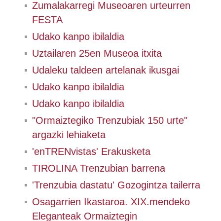
Zumalakarregi Museoaren urteurren
FESTA
Udako kanpo ibilaldia
Uztailaren 25en Museoa itxita
Udaleku taldeen artelanak ikusgai
Udako kanpo ibilaldia
Udako kanpo ibilaldia
"Ormaiztegiko Trenzubiak 150 urte"
argazki lehiaketa
'enTRENvistas' Erakusketa
TIROLINA Trenzubian barrena
'Trenzubia dastatu' Gozogintza tailerra
Osagarrien Ikastaroa. XIX.mendeko
Eleganteak Ormaiztegin