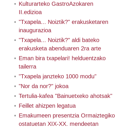
Kulturarteko GastroAzokaren
II.edizioa
"Txapela... Noiztik?" erakusketaren
inaugurazioa
"Txapela... Noiztik?" aldi bateko
erakusketa abenduaren 2ra arte
Eman bira txapelari! helduentzako
tailerra
"Txapela janzteko 1000 modu"
"Nor da nor?" jokoa
Tertulia-kafea "Bainuetxeko ahotsak"
Feillet ahizpen legatua
Emakumeen presentzia Ormaiztegiko
ostatuetan XIX-XX. mendeetan