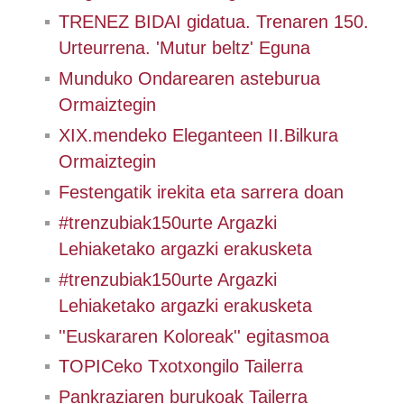
TRENEZ BIDAI gidatua. Trenaren 150.
Urteurrena. 'Mutur beltz' Eguna
Munduko Ondarearen asteburua
Ormaiztegin
XIX.mendeko Eleganteen II.Bilkura
Ormaiztegin
Festengatik irekita eta sarrera doan
#trenzubiak150urte Argazki
Lehiaketako argazki erakusketa
#trenzubiak150urte Argazki
Lehiaketako argazki erakusketa
''Euskararen Koloreak'' egitasmoa
TOPICeko Txotxongilo Tailerra
Pankraziaren burukoak Tailerra