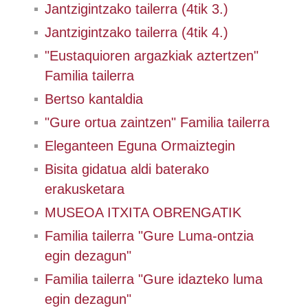
Jantzigintzako tailerra (4tik 3.)
Jantzigintzako tailerra (4tik 4.)
"Eustaquioren argazkiak aztertzen"
Familia tailerra
Bertso kantaldia
"Gure ortua zaintzen" Familia tailerra
Eleganteen Eguna Ormaiztegin
Bisita gidatua aldi baterako
erakusketara
MUSEOA ITXITA OBRENGATIK
Familia tailerra "Gure Luma-ontzia
egin dezagun"
Familia tailerra "Gure idazteko luma
egin dezagun"