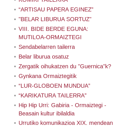
“ARTISAU PAPERA EGINEZ”
"BELAR LIBURUA SORTUZ"
VIII. BIDE BERDE EGUNA:
MUTILOA-ORMAIZTEGI
Sendabelarren tailerra
Belar liburua osatuz
Zergatik oihukatzen du "Guernica"k?
Gynkana Ormaiztegitik
“LUR-GLOBOEN MUNDUA”
“KARIKATURA TAILERRA”
Hip Hip Urri: Gabiria - Ormaiztegi -
Beasain kultur ibilaldia
Urrutiko komunikazioa XIX. mendean