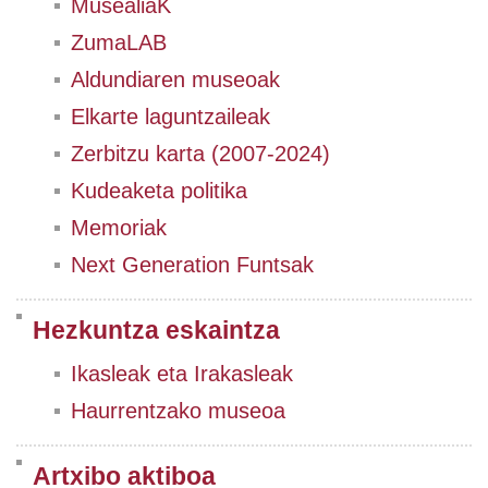
MusealiaK
ZumaLAB
Aldundiaren museoak
Elkarte laguntzaileak
Zerbitzu karta (2007-2024)
Kudeaketa politika
Memoriak
Next Generation Funtsak
Hezkuntza eskaintza
Ikasleak eta Irakasleak
Haurrentzako museoa
Artxibo aktiboa