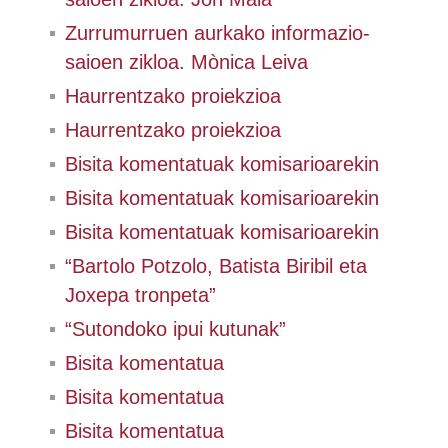
Zurrumurruen aurkako informazio-
saioen zikloa. Mònica Leiva
Haurrentzako proiekzioa
Haurrentzako proiekzioa
Bisita komentatuak komisarioarekin
Bisita komentatuak komisarioarekin
Bisita komentatuak komisarioarekin
“Bartolo Potzolo, Batista Biribil eta
Joxepa tronpeta”
“Sutondoko ipui kutunak”
Bisita komentatua
Bisita komentatua
Bisita komentatua