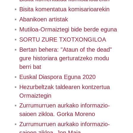
Bisita komentatua komisarioarekin
Abanikoen artistak
Mutiloa-Ormaiztegi bide berde eguna
SORTU ZURE TXOTXONGILOA
Bertan behera: "Ataun of the dead"
gure historiara gerturatzeko modu
berri bat
Euskal Diaspora Eguna 2020
Hezurbeltzak taldearen kontzertua
Ormaiztegin
Zurrumurruen aurkako informazio-
saioen zikloa. Gorka Moreno
Zurrumurruen aurkako informazio-
saioen zikloa. Jon Maia