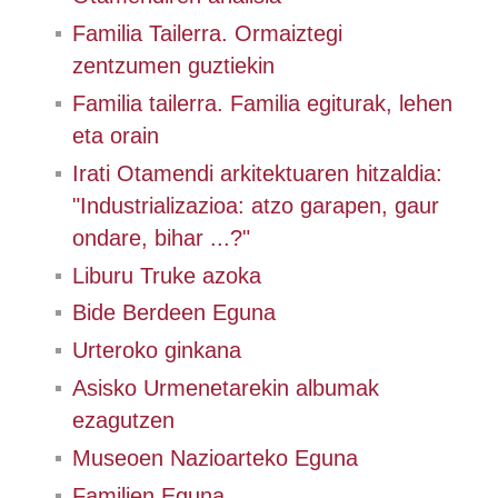
Familia Tailerra. Ormaiztegi
zentzumen guztiekin
Familia tailerra. Familia egiturak, lehen
eta orain
Irati Otamendi arkitektuaren hitzaldia:
"Industrializazioa: atzo garapen, gaur
ondare, bihar ...?"
Liburu Truke azoka
Bide Berdeen Eguna
Urteroko ginkana
Asisko Urmenetarekin albumak
ezagutzen
Museoen Nazioarteko Eguna
Familien Eguna