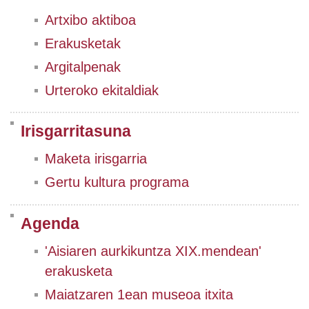
Artxibo aktiboa
Erakusketak
Argitalpenak
Urteroko ekitaldiak
Irisgarritasuna
Maketa irisgarria
Gertu kultura programa
Agenda
'Aisiaren aurkikuntza XIX.mendean'
erakusketa
Maiatzaren 1ean museoa itxita