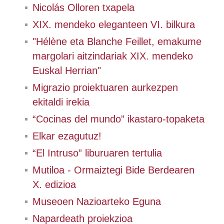
Nicolás Olloren txapela
XIX. mendeko eleganteen VI. bilkura
"Hélène eta Blanche Feillet, emakume
margolari aitzindariak XIX. mendeko
Euskal Herrian"
Migrazio proiektuaren aurkezpen
ekitaldi irekia
“Cocinas del mundo” ikastaro-topaketa
Elkar ezagutuz!
“El Intruso” liburuaren tertulia
Mutiloa - Ormaiztegi Bide Berdearen
X. edizioa
Museoen Nazioarteko Eguna
Napardeath proiekzioa