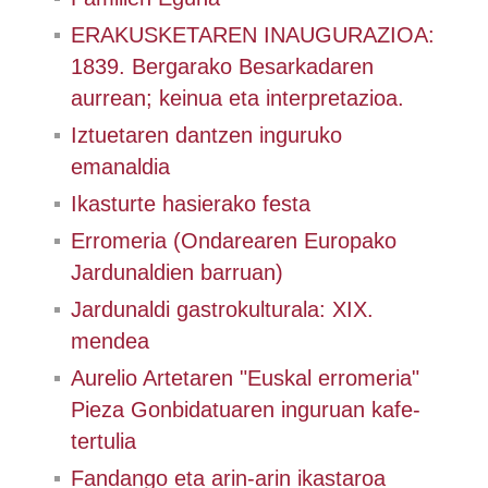
ERAKUSKETAREN INAUGURAZIOA:
1839. Bergarako Besarkadaren
aurrean; keinua eta interpretazioa.
Iztuetaren dantzen inguruko
emanaldia
Ikasturte hasierako festa
Erromeria (Ondarearen Europako
Jardunaldien barruan)
Jardunaldi gastrokulturala: XIX.
mendea
Aurelio Artetaren "Euskal erromeria"
Pieza Gonbidatuaren inguruan kafe-
tertulia
Fandango eta arin-arin ikastaroa