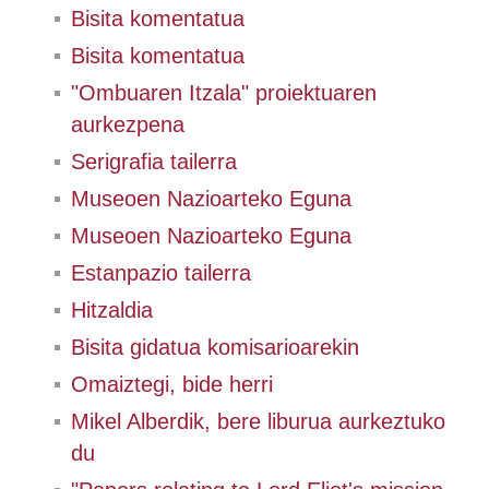
Bisita komentatua
Bisita komentatua
"Ombuaren Itzala" proiektuaren
aurkezpena
Serigrafia tailerra
Museoen Nazioarteko Eguna
Museoen Nazioarteko Eguna
Estanpazio tailerra
Hitzaldia
Bisita gidatua komisarioarekin
Omaiztegi, bide herri
Mikel Alberdik, bere liburua aurkeztuko
du