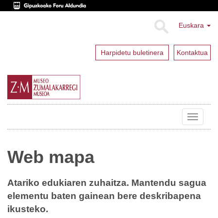
Euskara
Harpidetu buletinera
Kontaktua
Toggle
navigat
Web mapa
Atariko edukiaren zuhaitza. Mantendu sagua
elementu baten gainean bere deskribapena
ikusteko.