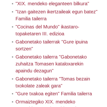
"XIX. mendeko eleganteen bilkura"
"Izan gaitezen ikertzaileak egun batez"
Familia tailerra
"Cocinas del Mundo" ikastaro-
topaketaren III. edizioa
Gabonetako tailerrak "Gure ipuina
sortzen"
Gabonetako tailerra "Gabonetako
zuhaitza Tomasen kataloxarekin
apaindu dezagun"
Gabonetako tailerra "Tomas bezain
txokolate zaleak gara"
"Gure txakoa egiten" Familia tailerra
Ormaiztegiko XIX. mendeko