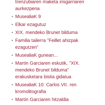
trenzubiaren maketa irisgarriaren
aurkezpena
MusealiaK 9
Elkar ezagutuz
XIX. mendeko Brunet bilduma
Familia tailerra "Feillet ahizpak
ezagutzen"
MusealiaK gunean...
Martin Garciaren eskutik, "XIX.
mendeko Brunet bilduma"
erakusketara bisita gidatua
MusealiaK 10: Carlos VII. ren
kromolitografia
Martin Garciaren hitzaldia