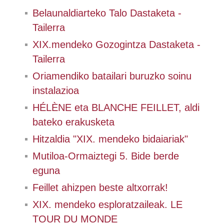
Belaunaldiarteko Talo Dastaketa -
Tailerra
XIX.mendeko Gozogintza Dastaketa -
Tailerra
Oriamendiko batailari buruzko soinu
instalazioa
HÉLÈNE eta BLANCHE FEILLET, aldi
bateko erakusketa
Hitzaldia "XIX. mendeko bidaiariak"
Mutiloa-Ormaiztegi 5. Bide berde
eguna
Feillet ahizpen beste altxorrak!
XIX. mendeko esploratzaileak. LE
TOUR DU MONDE