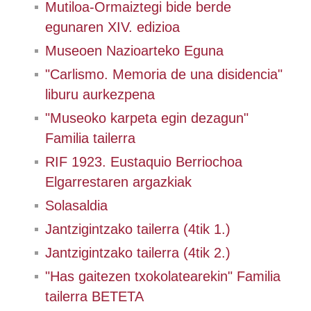
Mutiloa-Ormaiztegi bide berde
egunaren XIV. edizioa
Museoen Nazioarteko Eguna
"Carlismo. Memoria de una disidencia"
liburu aurkezpena
"Museoko karpeta egin dezagun"
Familia tailerra
RIF 1923. Eustaquio Berriochoa
Elgarrestaren argazkiak
Solasaldia
Jantzigintzako tailerra (4tik 1.)
Jantzigintzako tailerra (4tik 2.)
"Has gaitezen txokolatearekin" Familia
tailerra BETETA