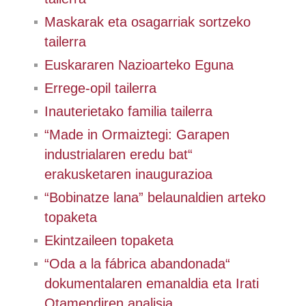
Maskarak eta osagarriak sortzeko
tailerra
Euskararen Nazioarteko Eguna
Errege-opil tailerra
Inauterietako familia tailerra
“Made in Ormaiztegi: Garapen
industrialaren eredu bat“
erakusketaren inaugurazioa
“Bobinatze lana” belaunaldien arteko
topaketa
Ekintzaileen topaketa
“Oda a la fábrica abandonada“
dokumentalaren emanaldia eta Irati
Otamendiren analisia