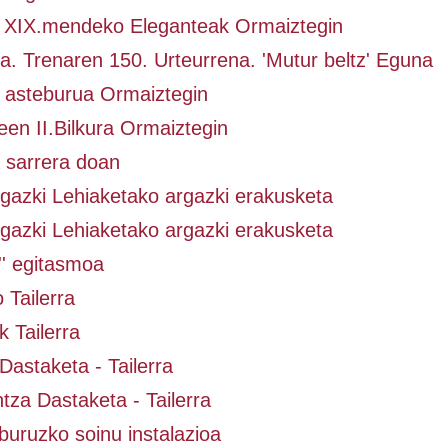
. XIX.mendeko Eleganteak Ormaiztegin
. Trenaren 150. Urteurrena. 'Mutur beltz' Eguna
asteburua Ormaiztegin
en II.Bilkura Ormaiztegin
a sarrera doan
gazki Lehiaketako argazki erakusketa
gazki Lehiaketako argazki erakusketa
'' egitasmoa
 Tailerra
 Tailerra
Dastaketa - Tailerra
za Dastaketa - Tailerra
buruzko soinu instalazioa