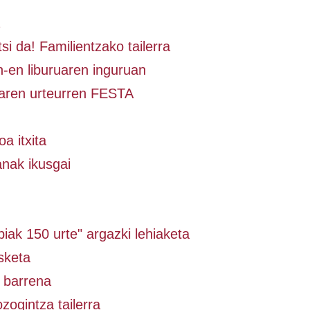
si da! Familientzako tailerra
-en liburuaren inguruan
aren urteurren FESTA
a itxita
anak ikusgai
iak 150 urte" argazki lehiaketa
sketa
 barrena
zogintza tailerra