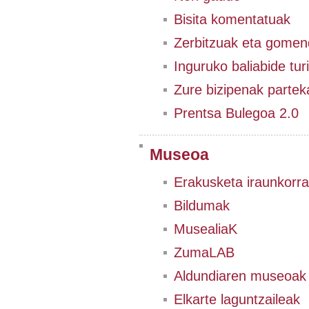
Bisita komentatuak
Zerbitzuak eta gomen
Inguruko baliabide tur
Zure bizipenak partek
Prentsa Bulegoa 2.0
Museoa
Erakusketa iraunkorra
Bildumak
MusealiaK
ZumaLAB
Aldundiaren museoak
Elkarte laguntzaileak