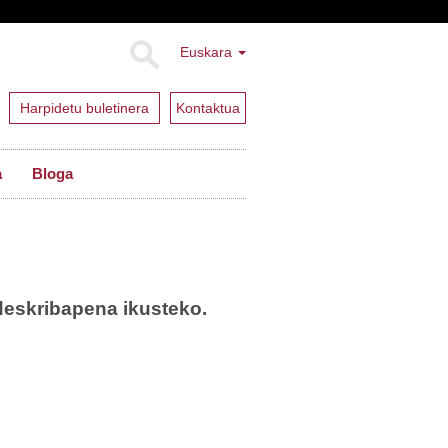
Euskara
Harpidetu buletinera
Kontaktua
a
Bloga
deskribapena ikusteko.