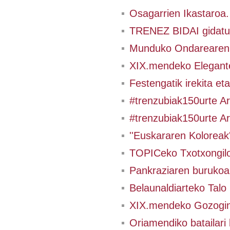
Osagarrien Ikastaroa
TRENEZ BIDAI gidatua
Munduko Ondarearen 
XIX.mendeko Elegante
Festengatik irekita et
#trenzubiak150urte Ar
#trenzubiak150urte Ar
''Euskararen Koloreak
TOPICeko Txotxongilo
Pankraziaren burukoak
Belaunaldiarteko Talo 
XIX.mendeko Gozogint
Oriamendiko batailari 