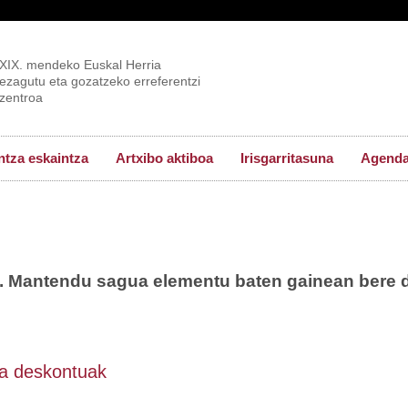
XIX. mendeko Euskal Herria
ezagutu eta gozatzeko erreferentzi
zentroa
tza eskaintza
Artxibo aktiboa
Irisgarritasuna
Agend
a. Mantendu sagua elementu baten gainean bere 
eta deskontuak