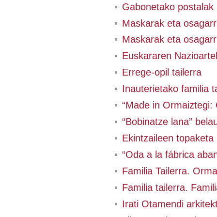
Gabonetako postalak
Maskarak eta osagarri
Maskarak eta osagarri
Euskararen Nazioart
Errege-opil tailerra
Inauterietako familia t
“Made in Ormaiztegi: 
“Bobinatze lana” bela
Ekintzaileen topaketa
“Oda a la fábrica aba
Familia Tailerra. Orm
Familia tailerra. Famil
Irati Otamendi arkitekt