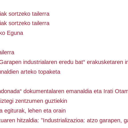
ak sortzeko tailerra
ak sortzeko tailerra
eko Eguna
ailerra
Garapen industrialaren eredu bat“ erakusketaren 
unaldien arteko topaketa
ndonada“ dokumentalaren emanaldia eta Irati Otam
aiztegi zentzumen guztiekin
ia egiturak, lehen eta orain
uaren hitzaldia: "Industrializazioa: atzo garapen, g