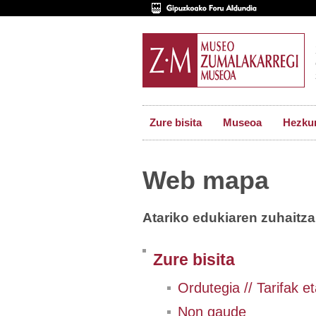
Zure bisita
Museoa
Hezkun
Web mapa
Atariko edukiaren zuhaitz
Zure bisita
Ordutegia // Tarifak 
Non gaude