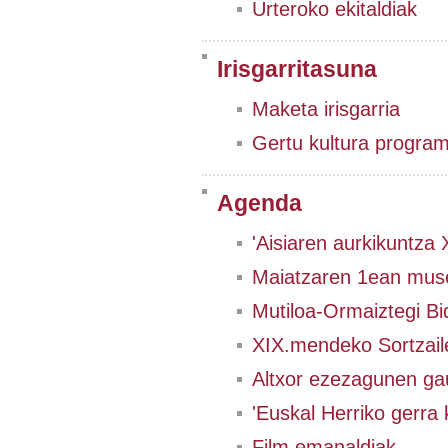
Urteroko ekitaldiak
Irisgarritasuna
Maketa irisgarria
Gertu kultura progra
Agenda
'Aisiaren aurkikuntza
Maiatzaren 1ean muse
Mutiloa-Ormaiztegi Bi
XIX.mendeko Sortzail
Altxor ezezagunen ga
'Euskal Herriko gerra 
Film emanaldiak