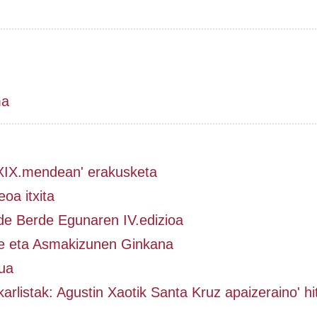
ma
 XIX.mendean' erakusketa
oa itxita
de Berde Egunaren IV.edizioa
e eta Asmakizunen Ginkana
ua
karlistak: Agustin Xaotik Santa Kruz apaizeraino' hi