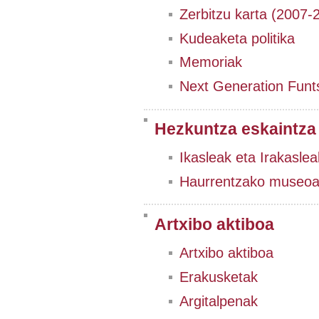
Zerbitzu karta (2007-
Kudeaketa politika
Memoriak
Next Generation Funt
Hezkuntza eskaintza
Ikasleak eta Irakaslea
Haurrentzako museo
Artxibo aktiboa
Artxibo aktiboa
Erakusketak
Argitalpenak