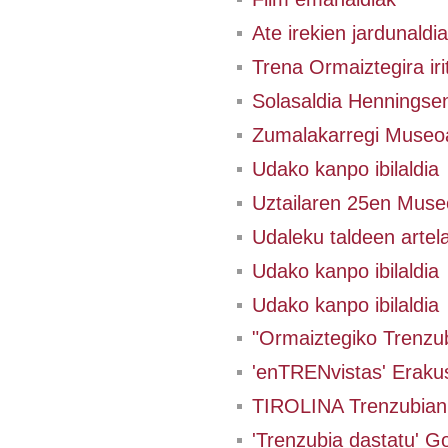
Ate irekien jardunaldia
Trena Ormaiztegira irit
Solasaldia Henningsen
Zumalakarregi Museo
Udako kanpo ibilaldia
Uztailaren 25en Museo
Udaleku taldeen artel
Udako kanpo ibilaldia
Udako kanpo ibilaldia
"Ormaiztegiko Trenzub
'enTRENvistas' Eraku
TIROLINA Trenzubian
'Trenzubia dastatu' Go