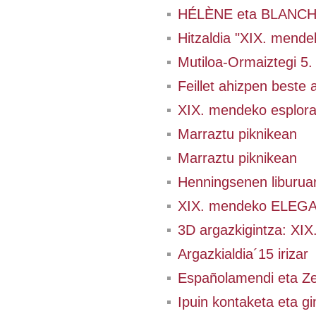
HÉLÈNE eta BLANCHE 
Hitzaldia "XIX. mendek
Mutiloa-Ormaiztegi 5.
Feillet ahizpen beste a
XIX. mendeko esplo
Marraztu piknikean
Marraztu piknikean
Henningsenen liburua
XIX. mendeko ELEGA
3D argazkigintza: XIX.
Argazkialdia´15 irizar
Españolamendi eta Ze
Ipuin kontaketa eta g