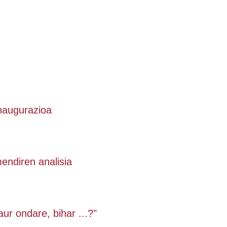
inaugurazioa
endiren analisia
aur ondare, bihar ...?"