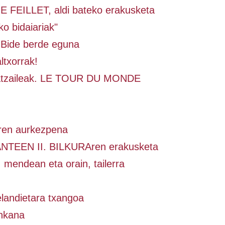
FEILLET, aldi bateko erakusketa
o bidaiariak"
 Bide berde eguna
ltxorrak!
ratzaileak. LE TOUR DU MONDE
ren aurkezpena
NTEEN II. BILKURAren erakusketa
 mendean eta orain, tailerra
landietara txangoa
inkana