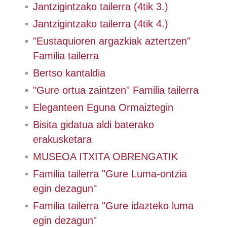
Jantzigintzako tailerra (4tik 3.)
Jantzigintzako tailerra (4tik 4.)
"Eustaquioren argazkiak aztertzen"
Familia tailerra
Bertso kantaldia
"Gure ortua zaintzen" Familia tailerra
Eleganteen Eguna Ormaiztegin
Bisita gidatua aldi baterako
erakusketara
MUSEOA ITXITA OBRENGATIK
Familia tailerra "Gure Luma-ontzia
egin dezagun"
Familia tailerra "Gure idazteko luma
egin dezagun"