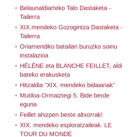
Belaunaldiarteko Talo Dastaketa -
Tailerra
XIX.mendeko Gozogintza Dastaketa -
Tailerra
Oriamendiko batailari buruzko soinu
instalazioa
HÉLÈNE eta BLANCHE FEILLET, aldi
bateko erakusketa
Hitzaldia "XIX. mendeko bidaiariak"
Mutiloa-Ormaiztegi 5. Bide berde
eguna
Feillet ahizpen beste altxorrak!
XIX. mendeko esploratzaileak. LE
TOUR DU MONDE