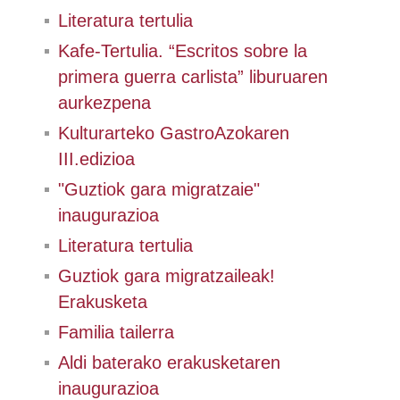
Literatura tertulia
Kafe-Tertulia. “Escritos sobre la
primera guerra carlista” liburuaren
aurkezpena
Kulturarteko GastroAzokaren
III.edizioa
"Guztiok gara migratzaie"
inaugurazioa
Literatura tertulia
Guztiok gara migratzaileak!
Erakusketa
Familia tailerra
Aldi baterako erakusketaren
inaugurazioa