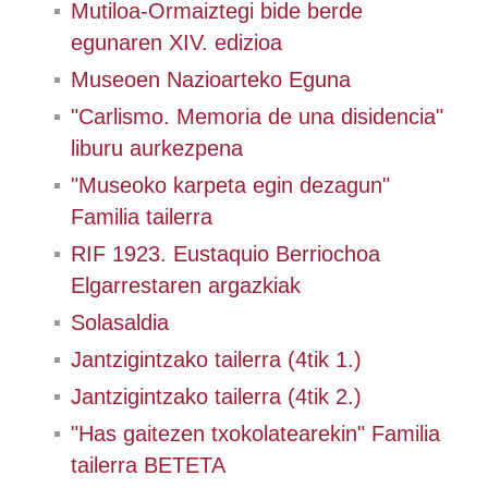
Mutiloa-Ormaiztegi bide berde
egunaren XIV. edizioa
Museoen Nazioarteko Eguna
"Carlismo. Memoria de una disidencia"
liburu aurkezpena
"Museoko karpeta egin dezagun"
Familia tailerra
RIF 1923. Eustaquio Berriochoa
Elgarrestaren argazkiak
Solasaldia
Jantzigintzako tailerra (4tik 1.)
Jantzigintzako tailerra (4tik 2.)
"Has gaitezen txokolatearekin" Familia
tailerra BETETA