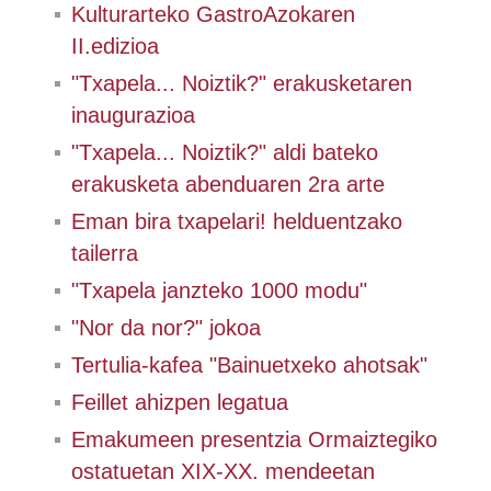
Kulturarteko GastroAzokaren
II.edizioa
"Txapela... Noiztik?" erakusketaren
inaugurazioa
"Txapela... Noiztik?" aldi bateko
erakusketa abenduaren 2ra arte
Eman bira txapelari! helduentzako
tailerra
"Txapela janzteko 1000 modu"
"Nor da nor?" jokoa
Tertulia-kafea "Bainuetxeko ahotsak"
Feillet ahizpen legatua
Emakumeen presentzia Ormaiztegiko
ostatuetan XIX-XX. mendeetan