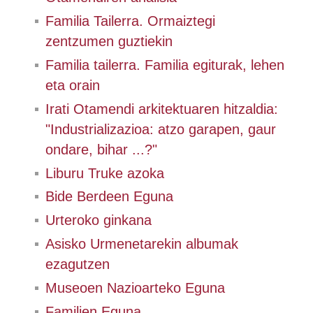
Familia Tailerra. Ormaiztegi
zentzumen guztiekin
Familia tailerra. Familia egiturak, lehen
eta orain
Irati Otamendi arkitektuaren hitzaldia:
"Industrializazioa: atzo garapen, gaur
ondare, bihar ...?"
Liburu Truke azoka
Bide Berdeen Eguna
Urteroko ginkana
Asisko Urmenetarekin albumak
ezagutzen
Museoen Nazioarteko Eguna
Familien Eguna