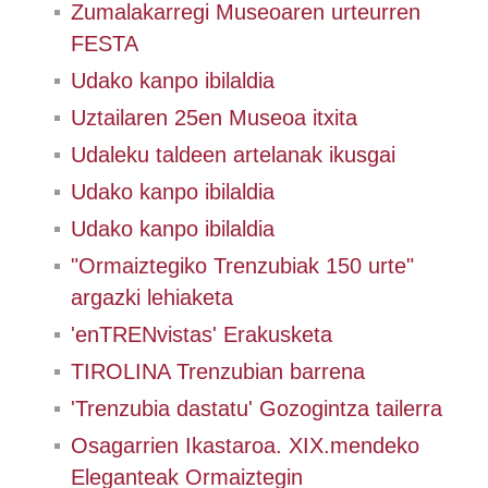
Zumalakarregi Museoaren urteurren
FESTA
Udako kanpo ibilaldia
Uztailaren 25en Museoa itxita
Udaleku taldeen artelanak ikusgai
Udako kanpo ibilaldia
Udako kanpo ibilaldia
"Ormaiztegiko Trenzubiak 150 urte"
argazki lehiaketa
'enTRENvistas' Erakusketa
TIROLINA Trenzubian barrena
'Trenzubia dastatu' Gozogintza tailerra
Osagarrien Ikastaroa. XIX.mendeko
Eleganteak Ormaiztegin