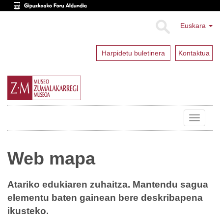
Euskara
Harpidetu buletinera
Kontaktua
Toggle
navigat
Web mapa
Atariko edukiaren zuhaitza. Mantendu sagua
elementu baten gainean bere deskribapena
ikusteko.