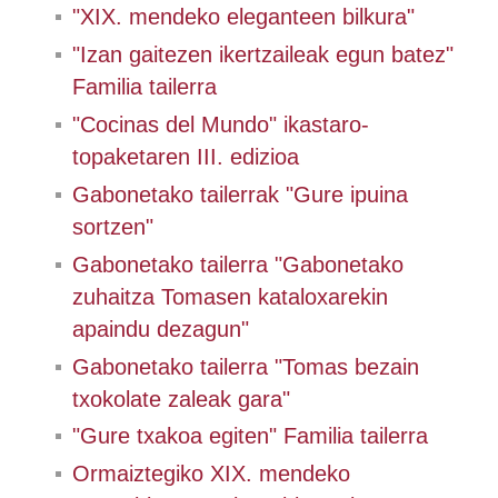
"XIX. mendeko eleganteen bilkura"
"Izan gaitezen ikertzaileak egun batez"
Familia tailerra
"Cocinas del Mundo" ikastaro-
topaketaren III. edizioa
Gabonetako tailerrak "Gure ipuina
sortzen"
Gabonetako tailerra "Gabonetako
zuhaitza Tomasen kataloxarekin
apaindu dezagun"
Gabonetako tailerra "Tomas bezain
txokolate zaleak gara"
"Gure txakoa egiten" Familia tailerra
Ormaiztegiko XIX. mendeko