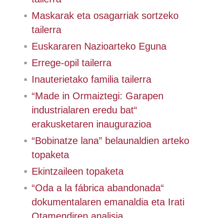
Maskarak eta osagarriak sortzeko
tailerra
Euskararen Nazioarteko Eguna
Errege-opil tailerra
Inauterietako familia tailerra
“Made in Ormaiztegi: Garapen
industrialaren eredu bat“
erakusketaren inaugurazioa
“Bobinatze lana” belaunaldien arteko
topaketa
Ekintzaileen topaketa
“Oda a la fábrica abandonada“
dokumentalaren emanaldia eta Irati
Otamendiren analisia