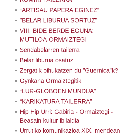
“ARTISAU PAPERA EGINEZ”
"BELAR LIBURUA SORTUZ"
VIII. BIDE BERDE EGUNA:
MUTILOA-ORMAIZTEGI
Sendabelarren tailerra
Belar liburua osatuz
Zergatik oihukatzen du "Guernica"k?
Gynkana Ormaiztegitik
“LUR-GLOBOEN MUNDUA”
“KARIKATURA TAILERRA”
Hip Hip Urri: Gabiria - Ormaiztegi -
Beasain kultur ibilaldia
Urrutiko komunikazioa XIX. mendean