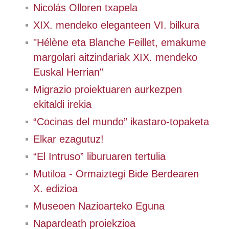
Nicolás Olloren txapela
XIX. mendeko eleganteen VI. bilkura
"Hélène eta Blanche Feillet, emakume
margolari aitzindariak XIX. mendeko
Euskal Herrian"
Migrazio proiektuaren aurkezpen
ekitaldi irekia
“Cocinas del mundo” ikastaro-topaketa
Elkar ezagutuz!
“El Intruso” liburuaren tertulia
Mutiloa - Ormaiztegi Bide Berdearen
X. edizioa
Museoen Nazioarteko Eguna
Napardeath proiekzioa