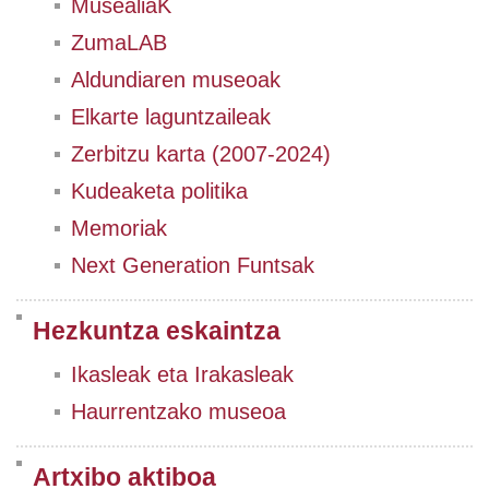
MusealiaK
ZumaLAB
Aldundiaren museoak
Elkarte laguntzaileak
Zerbitzu karta (2007-2024)
Kudeaketa politika
Memoriak
Next Generation Funtsak
Hezkuntza eskaintza
Ikasleak eta Irakasleak
Haurrentzako museoa
Artxibo aktiboa