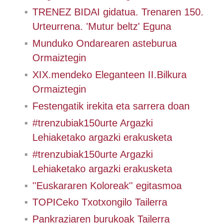
TRENEZ BIDAI gidatua. Trenaren 150.
Urteurrena. 'Mutur beltz' Eguna
Munduko Ondarearen asteburua
Ormaiztegin
XIX.mendeko Eleganteen II.Bilkura
Ormaiztegin
Festengatik irekita eta sarrera doan
#trenzubiak150urte Argazki
Lehiaketako argazki erakusketa
#trenzubiak150urte Argazki
Lehiaketako argazki erakusketa
''Euskararen Koloreak'' egitasmoa
TOPICeko Txotxongilo Tailerra
Pankraziaren burukoak Tailerra