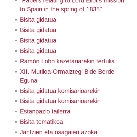
"Papers relating to Lord Eliot's mission
to Spain in the spring of 1835"
Bisita gidatua
Bisita gidatua
Bisita gidatua
Bisita gidatua
Ramón Lobo kazetariarekin tertulia
XII. Mutiloa-Ormaiztegi Bide Berde
Eguna
Bisita gidatua komisarioarekin
Bisita gidatua komisarioarekin
Estanpazio tailerra
Bisita tematikoa
Jantzien eta osagaien azoka