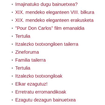
Imajinatuko dugu bainuetxea?
XIX. mendeko eleganteen VIII. bilkura
XIX. mendeko eleganteen erakusketa
"Pour Don Carlos" film emanaldia
Tertulia
Itzalezko txotxongiloen tailerra
Zineforuma
Familia tailerra
Tertulia
Itzalezko txotxongiloak
Elkar ezagutuz!
Erretratu erromandikoak
Ezagutu dezagun bainuetxea