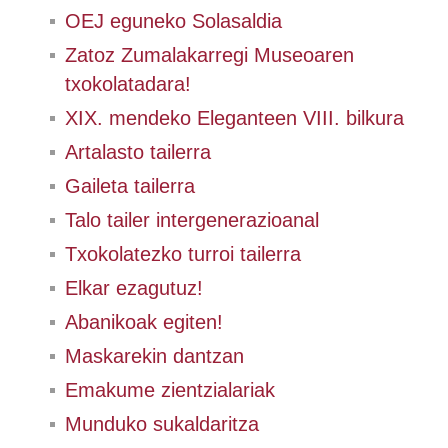
OEJ eguneko Solasaldia
Zatoz Zumalakarregi Museoaren
txokolatadara!
XIX. mendeko Eleganteen VIII. bilkura
Artalasto tailerra
Gaileta tailerra
Talo tailer intergenerazioanal
Txokolatezko turroi tailerra
Elkar ezagutuz!
Abanikoak egiten!
Maskarekin dantzan
Emakume zientzialariak
Munduko sukaldaritza