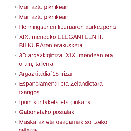
Marraztu piknikean
Marraztu piknikean
Henningsenen liburuaren aurkezpena
XIX. mendeko ELEGANTEEN II.
BILKURAren erakusketa
3D argazkigintza: XIX. mendean eta
orain, tailerra
Argazkialdia´15 irizar
Españolamendi eta Zelandietara
txangoa
Ipuin kontaketa eta ginkana
Gabonetako postalak
Maskarak eta osagarriak sortzeko
tailerra