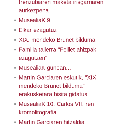
trenzubiaren maketa irisgarriaren
aurkezpena
MusealiaK 9
Elkar ezagutuz
XIX. mendeko Brunet bilduma
Familia tailerra "Feillet ahizpak
ezagutzen"
MusealiaK gunean...
Martin Garciaren eskutik, "XIX.
mendeko Brunet bilduma"
erakusketara bisita gidatua
MusealiaK 10: Carlos VII. ren
kromolitografia
Martin Garciaren hitzaldia