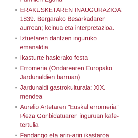
ERAKUSKETAREN INAUGURAZIOA:
1839. Bergarako Besarkadaren
aurrean; keinua eta interpretazioa.
Iztuetaren dantzen inguruko
emanaldia
Ikasturte hasierako festa
Erromeria (Ondarearen Europako
Jardunaldien barruan)
Jardunaldi gastrokulturala: XIX.
mendea
Aurelio Artetaren "Euskal erromeria"
Pieza Gonbidatuaren inguruan kafe-
tertulia
Fandango eta arin-arin ikastaroa