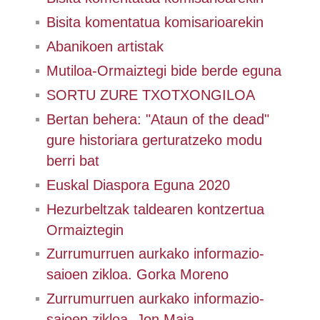
Bisita komentatua komisarioarekin
Abanikoen artistak
Mutiloa-Ormaiztegi bide berde eguna
SORTU ZURE TXOTXONGILOA
Bertan behera: "Ataun of the dead"
gure historiara gerturatzeko modu
berri bat
Euskal Diaspora Eguna 2020
Hezurbeltzak taldearen kontzertua
Ormaiztegin
Zurrumurruen aurkako informazio-
saioen zikloa. Gorka Moreno
Zurrumurruen aurkako informazio-
saioen zikloa. Jon Maia