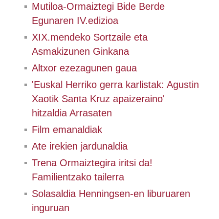
Mutiloa-Ormaiztegi Bide Berde
Egunaren IV.edizioa
XIX.mendeko Sortzaile eta
Asmakizunen Ginkana
Altxor ezezagunen gaua
'Euskal Herriko gerra karlistak: Agustin
Xaotik Santa Kruz apaizeraino'
hitzaldia Arrasaten
Film emanaldiak
Ate irekien jardunaldia
Trena Ormaiztegira iritsi da!
Familientzako tailerra
Solasaldia Henningsen-en liburuaren
inguruan