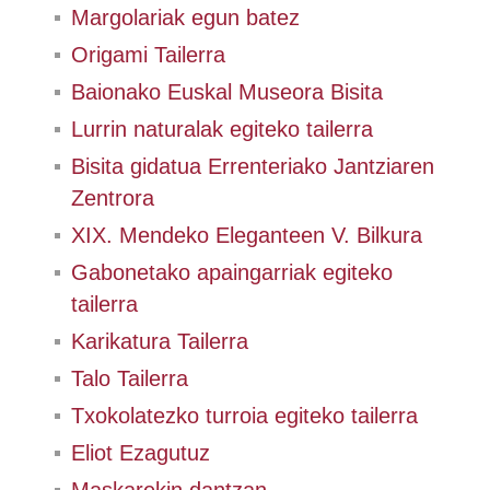
Margolariak egun batez
Origami Tailerra
Baionako Euskal Museora Bisita
Lurrin naturalak egiteko tailerra
Bisita gidatua Errenteriako Jantziaren
Zentrora
XIX. Mendeko Eleganteen V. Bilkura
Gabonetako apaingarriak egiteko
tailerra
Karikatura Tailerra
Talo Tailerra
Txokolatezko turroia egiteko tailerra
Eliot Ezagutuz