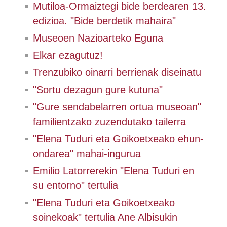
Mutiloa-Ormaiztegi bide berdearen 13.
edizioa. "Bide berdetik mahaira"
Museoen Nazioarteko Eguna
Elkar ezagutuz!
Trenzubiko oinarri berrienak diseinatu
"Sortu dezagun gure kutuna"
"Gure sendabelarren ortua museoan"
familientzako zuzendutako tailerra
"Elena Tuduri eta Goikoetxeako ehun-
ondarea" mahai-ingurua
Emilio Latorrerekin "Elena Tuduri en
su entorno" tertulia
"Elena Tuduri eta Goikoetxeako
soinekoak" tertulia Ane Albisukin