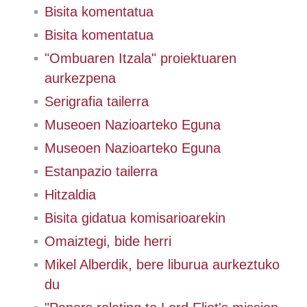
Bisita komentatua
Bisita komentatua
"Ombuaren Itzala" proiektuaren
aurkezpena
Serigrafia tailerra
Museoen Nazioarteko Eguna
Museoen Nazioarteko Eguna
Estanpazio tailerra
Hitzaldia
Bisita gidatua komisarioarekin
Omaiztegi, bide herri
Mikel Alberdik, bere liburua aurkeztuko
du