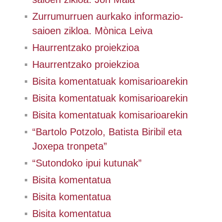
Zurrumurruen aurkako informazio-
saioen zikloa. Mònica Leiva
Haurrentzako proiekzioa
Haurrentzako proiekzioa
Bisita komentatuak komisarioarekin
Bisita komentatuak komisarioarekin
Bisita komentatuak komisarioarekin
“Bartolo Potzolo, Batista Biribil eta
Joxepa tronpeta”
“Sutondoko ipui kutunak”
Bisita komentatua
Bisita komentatua
Bisita komentatua