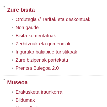
Zure bisita
Ordutegia // Tarifak eta deskontuak
Non gaude
Bisita komentatuak
Zerbitzuak eta gomendiak
Inguruko baliabide turistikoak
Zure bizipenak partekatu
Prentsa Bulegoa 2.0
Museoa
Erakusketa iraunkorra
Bildumak