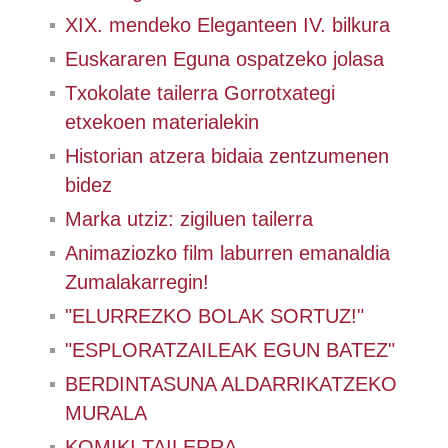
XIX. mendeko Eleganteen IV. bilkura
Euskararen Eguna ospatzeko jolasa
Txokolate tailerra Gorrotxategi
etxekoen materialekin
Historian atzera bidaia zentzumenen
bidez
Marka utziz: zigiluen tailerra
Animaziozko film laburren emanaldia
Zumalakarregin!
"ELURREZKO BOLAK SORTUZ!"
"ESPLORATZAILEAK EGUN BATEZ"
BERDINTASUNA ALDARRIKATZEKO
MURALA
KOMIKI TAILERRA