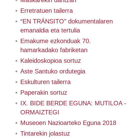
Maskarekin dantzan
Erretratuen tailerra
“EN TRÁNSITO” dokumentalaren
emanaldia eta tertulia
Emakume ezkonduak 70.
hamarkadako fabriketan
Kaleidoskopioa sortuz
Aste Santuko ordutegia
Eskulturen tailerra
Paperakin sortuz
IX. BIDE BERDE EGUNA: MUTILOA -
ORMAIZTEGI
Museoen Nazioarteko Eguna 2018
Tintarekin jolastuz